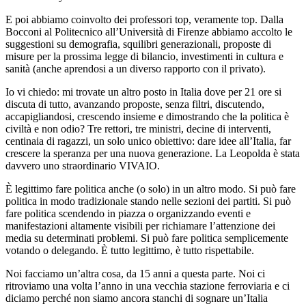
E poi abbiamo coinvolto dei professori top, veramente top. Dalla
Bocconi al Politecnico all’Università di Firenze abbiamo accolto le
suggestioni su demografia, squilibri generazionali, proposte di
misure per la prossima legge di bilancio, investimenti in cultura e
sanità (anche aprendosi a un diverso rapporto con il privato).
Io vi chiedo: mi trovate un altro posto in Italia dove per 21 ore si
discuta di tutto, avanzando proposte, senza filtri, discutendo,
accapigliandosi, crescendo insieme e dimostrando che la politica è
civiltà e non odio? Tre rettori, tre ministri, decine di interventi,
centinaia di ragazzi, un solo unico obiettivo: dare idee all’Italia, far
crescere la speranza per una nuova generazione. La Leopolda è stata
davvero uno straordinario VIVAIO.
È legittimo fare politica anche (o solo) in un altro modo. Si può fare
politica in modo tradizionale stando nelle sezioni dei partiti. Si può
fare politica scendendo in piazza o organizzando eventi e
manifestazioni altamente visibili per richiamare l’attenzione dei
media su determinati problemi. Si può fare politica semplicemente
votando o delegando. È tutto legittimo, è tutto rispettabile.
Noi facciamo un’altra cosa, da 15 anni a questa parte. Noi ci
ritroviamo una volta l’anno in una vecchia stazione ferroviaria e ci
diciamo perché non siamo ancora stanchi di sognare un’Italia