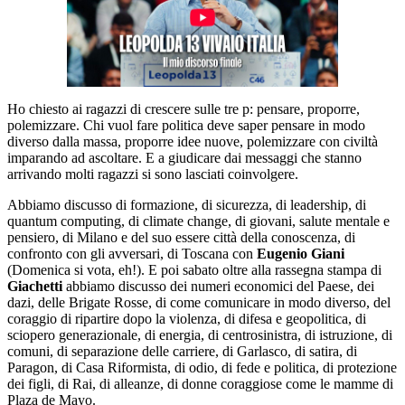
Ho chiesto ai ragazzi di crescere sulle tre p: pensare, proporre,
polemizzare. Chi vuol fare politica deve saper pensare in modo
diverso dalla massa, proporre idee nuove, polemizzare con civiltà
imparando ad ascoltare. E a giudicare dai messaggi che stanno
arrivando molti ragazzi si sono lasciati coinvolgere.
Abbiamo discusso di formazione, di sicurezza, di leadership, di
quantum computing, di climate change, di giovani, salute mentale e
pensiero, di Milano e del suo essere città della conoscenza, di
confronto con gli avversari, di Toscana con
Eugenio Giani
(Domenica si vota, eh!). E poi sabato oltre alla rassegna stampa di
Giachetti
abbiamo discusso dei numeri economici del Paese, dei
dazi, delle Brigate Rosse, di come comunicare in modo diverso, del
coraggio di ripartire dopo la violenza, di difesa e geopolitica, di
sciopero generazionale, di energia, di centrosinistra, di istruzione, di
comuni, di separazione delle carriere, di Garlasco, di satira, di
Paragon, di Casa Riformista, di odio, di fede e politica, di protezione
dei figli, di Rai, di alleanze, di donne coraggiose come le mamme di
Plaza de Mayo.