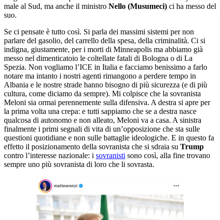
male al Sud, ma anche il ministro
Nello (Musumeci)
ci ha messo del
suo.
Se ci pensate è tutto così. Si parla dei massimi sistemi per non
parlare del gasolio, del carrello della spesa, della criminalità. Ci si
indigna, giustamente, per i morti di Minneapolis ma abbiamo già
messo nel dimenticatoio le coltellate fatali di Bologna o di La
Spezia. Non vogliamo l’ICE in Italia e facciamo benissimo a farlo
notare ma intanto i nostri agenti rimangono a perdere tempo in
Albania e le nostre strade hanno bisogno di più sicurezza (e di più
cultura, come diciamo da sempre). Mi colpisce che la sovranista
Meloni sia ormai perennemente sulla difensiva. A destra si apre per
la prima volta una crepa: e tutti sappiamo che se a destra nasce
qualcosa di autonomo e non alleato, Meloni va a casa. A sinistra
finalmente i primi segnali di vita di un’opposizione che sta sulle
questioni quotidiane e non sulle battaglie ideologiche. E in questo fa
effetto il posizionamento della sovranista che si sdraia su
Trump
contro l’interesse nazionale: i
sovranisti
sono così, alla fine trovano
sempre uno più sovranista di loro che li sovrasta.