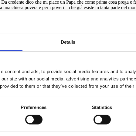
. Da credente dico che mi piace un Papa che come prima cosa prega e fa 
a una chiesa povera e per i poveri – che già esiste in tanta parte del mo
anche sciolgono lo Ior, insomma, noi ce ne facciamo una ragione… Da la
i. Per quella data auspichiamo di aver sistemato definitivamente non so
 Galileo, Bargello, i musei universitari e il nuovo San Firenze. Questi l
Details
sso
alla guida dei due rami del Parlamento dimostra che quando il centro
ifica che i numeri ottenuti diano la garanzia di formare il Governo. Ma l
o la vera novità parlamentare di queste elezioni – mi sono sgolato inva
à mediatica è stata tutta altrove. Ma il gruppo del PD è fatto da persone
ano per il lavoro e una riforma della politica e della burocrazia. Un Gov
e content and ads, to provide social media features and to analy
a cosa pubblica. Paradossalmente con questo Parlamento potrebbe essere
e se stessa. Ecco perchè in questi giorni parlando con
Floris
a
Ballarò
,
 our site with our social media, advertising and analytics partn
n come frase usurata ma come concreta creazione di opportunità.
 provided to them or that they’ve collected from your use of their
i a Firenze abbiamo ospitato la bellissima
manifestazione di Libera
, con
ofili. Abbiamo organizzato un sopralluogo
nei principali cantieri del cent
Preferences
Statistics
nze. Si tratta infatti del “Capodanno Fiorentino” e per me è tradizione scr
a persona eletta direttamente risieda nella necessità di rendicontare e veri
ssare i superstipendi (anche questo, sia chiaro!): ma significa anche e so