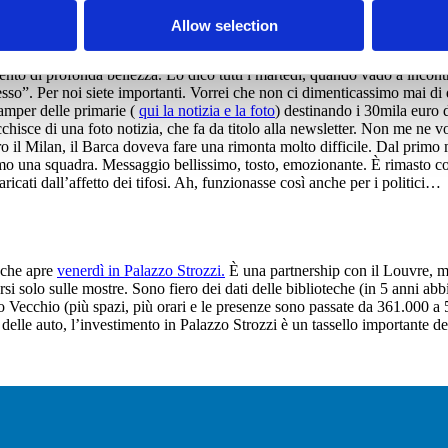
tituente nel 1946. Quando l’ho incontrata, qualche anno fa, mi ha racc
Allow selection
dignità sociale e sono eguali davanti alla legge, senza distinzione di sesso,
enza distinzione di età”. Perchè i bambini sono cittadini a tutti gli effe
to di profonda bellezza. Lo dico tutti i martedì, quando vado a incontra
desso”. Per noi siete importanti. Vorrei che non ci dimenticassimo mai d
amper delle primarie (
qui la notizia e la foto
) destinando i 30mila euro 
chisce di una foto notizia, che fa da titolo alla newsletter. Non me ne v
o il Milan, il Barca doveva fare una rimonta molto difficile. Dal primo 
mo una squadra. Messaggio bellissimo, tosto, emozionante. È rimasto colp
aricati dall’affetto dei tifosi. Ah, funzionasse così anche per i politici…
a che apre
venerdì in Palazzo Strozzi.
È una partnership con il Louvre, mol
rsi solo sulle mostre. Sono fiero dei dati delle biblioteche (in 5 anni a
 Vecchio (più spazi, più orari e le presenze sono passate da 361.000 a
elle auto, l’investimento in Palazzo Strozzi è un tassello importante dell’