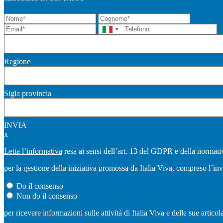
Regione
Sigla provincia
INVIA
x
Letta l’informativa
resa ai sensi dell’art. 13 del GDPR e della normativ
per la gestione della iniziativa promossa da Italia Viva, compreso l’in
Do il consenso
Non do il consenso
per ricevere informazioni sulle attività di Italia Viva e delle sue artic