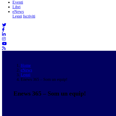
Eventi
Libri
eNews
Leggi
Iscriviti
Home
eNews
Leggi
Enews 365 – Som un equip!
Enews 365 – Som un equip!