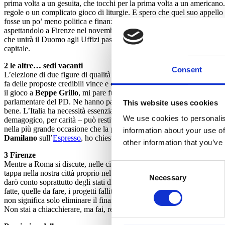
prima volta a un gesuita, che tocchi per la prima volta a un americano
regole o un complicato gioco di liturgie. E spero che quel suo appello 
fosse un po’ meno politica e finanza e un po’ più fede e carità. Se 
aspettandolo a Firenze nel novembre del 2015 per il convegno della Ce
che unirà il Duomo agli Uffizi passando per i musei di Palazzo Vecchio,
capitale.
2 le altre… sedi vacanti
Consent
L’elezione di due figure di qualità come
Laura Boldrini
e
Piero Gra
fa delle proposte credibili vince e convince. Purtroppo questo non sign
il gioco a
Beppe Grillo
, mi pare funzioni. Aggiungo che a mio giudizi
parlamentare del PD. Ne hanno parlato in pochi, visto che la visibilit
This website uses cookies
bene. L’Italia ha necessità essenzialmente di due cose: un gigantesco pi
We use cookies to personalis
demagogico, per carità – può restituire un minimo di fiducia verso l
nella più grande occasione che la politica ha da vent’anni per cambiar
information about your use of
Damilano
sull’
Espresso
, ho chiesto di mettere il lavoro al centro no
other information that you’ve
3 Firenze
Mentre a Roma si discute, nelle città la vita va avanti. In questi giorn
Consent
tappa nella nostra città proprio nel ventennale della strage dei Georg
Necessary
Selection
darò conto soprattutto degli stati di avanzamento degli interventi a Fire
fatte, quelle da fare, i progetti falliti. Penso infatti che la forza di un
non significa solo eliminare il finanziamento pubblico ai partiti o abba
Non stai a chiacchierare, ma fai, realizzi, ottieni.