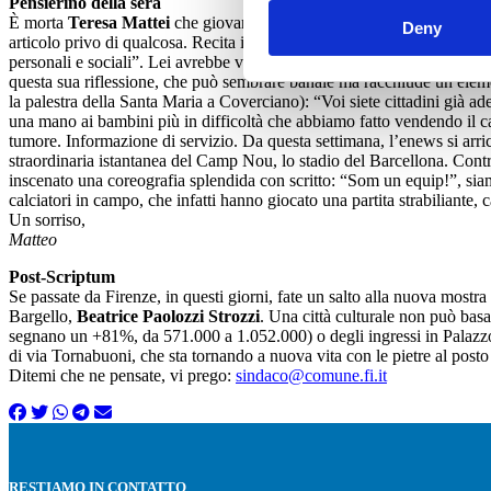
Pensierino della sera
È morta
Teresa Mattei
che giovanissima fu deputata all’Assemblea Cos
Deny
articolo privo di qualcosa. Recita infatti: “Tutti i cittadini hanno pari 
personali e sociali”. Lei avrebbe voluto inserire anche l’espressione “s
questa sua riflessione, che può sembrare banale ma racchiude un elemen
la palestra della Santa Maria a Coverciano): “Voi siete cittadini già a
una mano ai bambini più in difficoltà che abbiamo fatto vendendo il c
tumore. Informazione di servizio. Da questa settimana, l’enews si arric
straordinaria istantanea del Camp Nou, lo stadio del Barcellona. Contr
inscenato una coreografia splendida con scritto: “Som un equip!”, sia
calciatori in campo, che infatti hanno giocato una partita strabiliante, c
Un sorriso,
Matteo
Post-Scriptum
Se passate da Firenze, in questi giorni, fate un salto alla nuova mostr
Bargello,
Beatrice Paolozzi Strozzi
. Una città culturale non può basa
segnano un +81%, da 571.000 a 1.052.000) o degli ingressi in Palazzo
di via Tornabuoni, che sta tornando a nuova vita con le pietre al posto d
Ditemi che ne pensate, vi prego:
sindaco@comune.fi.it
RESTIAMO IN CONTATTO