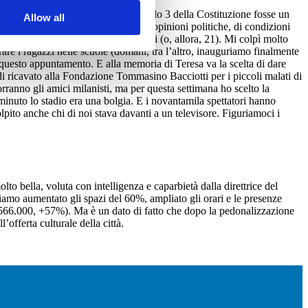
ontato un suo cruccio. Che l’articolo 3 della Costituzione fosse un
Allow all
 di razza, di lingua, di religione, di opinioni politiche, di condizioni
tti, non solo quando compiono 18 anni (o, allora, 21). Mi colpì molto
re i ragazzi nelle scuole (domani, tra l’altro, inauguriamo finalmente
i questo appuntamento. E alla memoria di Teresa va la scelta di dare
di ricavato alla Fondazione Tommasino Bacciotti per i piccoli malati di
orranno gli amici milanisti, ma per questa settimana ho scelto la
minuto lo stadio era una bolgia. E i novantamila spettatori hanno
ito anche chi di noi stava davanti a un televisore. Figuriamoci i
to bella, voluta con intelligenza e caparbietà dalla direttrice del
bbiamo aumentato gli spazi del 60%, ampliato gli orari e le presenze
 566.000, +57%). Ma è un dato di fatto che dopo la pedonalizzazione
offerta culturale della città.