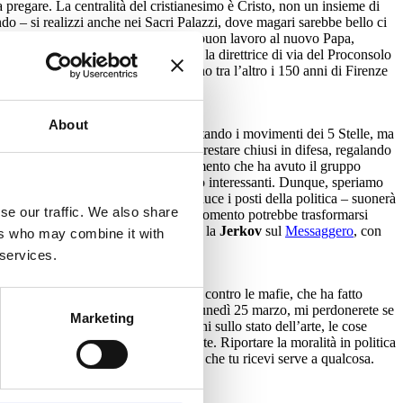
pregare. La centralità del cristianesimo è Cristo, non un insieme di
ndo – si realizzi anche nei Sacri Palazzi, dove magari sarebbe bello ci
ico, da Sindaco, dico che auguriamo buon lavoro al nuovo Papa,
ltanto l’Opera del Duomo, ma tutta la direttrice di via del Proconsolo
avori di ristrutturazione coroneranno tra l’altro i 150 anni di Firenze
About
sinistra non gioca di rimessa, aspettando i movimenti dei 5 Stelle, ma
a logica di andare all’attacco e non restare chiusi in difesa, regalando
no per dirlo – è il profondo rinnovamento che ha avuto il gruppo
 che sono in larga parte davvero molto interessanti. Dunque, speriamo
erno che libera posti di lavoro e riduce i posti della politica – suonerà
se our traffic. We also share
 più semplice che con altri. Questo momento potrebbe trasformarsi
 con
Fazio
a
Che Tempo che Fa
, con la
Jerkov
sul
Messaggero
, con
ers who may combine it with
 services.
don Ciotti
e le famiglie delle vittime contro le mafie, che ha fatto
ro storico
. E nella prossima enews, lunedì 25 marzo, mi perdonerete se
Marketing
ivere una lettera ai miei concittadini sullo stato dell’arte, le cose
ficare il proprio lavoro in modo costante. Riportare la moralità in politica
prattutto dimostrare che lo stipendio che tu ricevi serve a qualcosa.