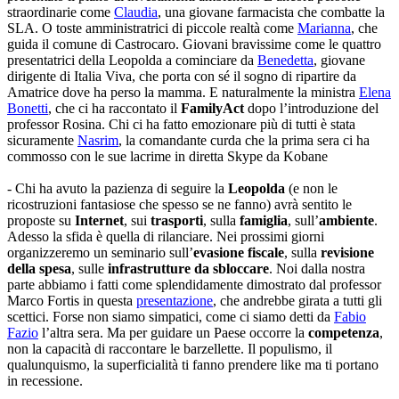
straordinarie come
Claudia
, una giovane farmacista che combatte la
SLA. O toste amministratrici di piccole realtà come
Marianna
, che
guida il comune di Castrocaro. Giovani bravissime come le quattro
presentatrici della Leopolda a cominciare da
Benedetta
, giovane
dirigente di Italia Viva, che porta con sé il sogno di ripartire da
Amatrice dove ha perso la mamma. E naturalmente la ministra
Elena
Bonetti
, che ci ha raccontato il
FamilyAct
dopo l’introduzione del
professor Rosina. Chi ci ha fatto emozionare più di tutti è stata
sicuramente
Nasrim
, la comandante curda che la prima sera ci ha
commosso con le sue lacrime in diretta Skype da Kobane
- Chi ha avuto la pazienza di seguire la
Leopolda
(e non le
ricostruzioni fantasiose che spesso se ne fanno) avrà sentito le
proposte su
Internet
, sui
trasporti
, sulla
famiglia
, sull’
ambiente
.
Adesso la sfida è quella di rilanciare. Nei prossimi giorni
organizzeremo un seminario sull’
evasione fiscale
, sulla
revisione
della spesa
, sulle
infrastrutture da sbloccare
. Noi dalla nostra
parte abbiamo i fatti come splendidamente dimostrato dal professor
Marco Fortis in questa
presentazione
, che andrebbe girata a tutti gli
scettici. Forse non siamo simpatici, come ci siamo detti da
Fabio
Fazio
l’altra sera. Ma per guidare un Paese occorre la
competenza
,
non la capacità di raccontare le barzellette. Il populismo, il
qualunquismo, la superficialità ti fanno prendere like ma ti portano
in recessione.