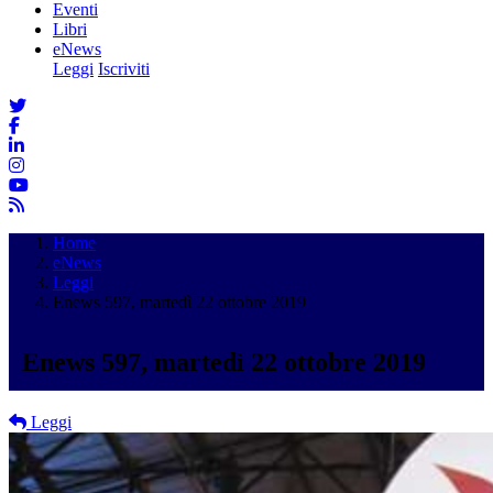
Eventi
Libri
eNews
Leggi
Iscriviti
Home
eNews
Leggi
Enews 597, martedì 22 ottobre 2019
Enews 597, martedì 22 ottobre 2019
Leggi