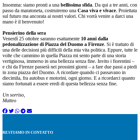
Insomma: siamo pronti a una
bellissima sfida
. Da qui a tre anni, con
passo da maratoneta, costruiremo una
Casa viva e vivace
. Proiettata
sul futuro ma ancorata ai nostri valori. Chi vorrà venire a darci una
mano è il benvenuto!
Pensierino della sera
Venerdì 25 ottobre saranno esattamente
10 anni dalla
pedonalizzazione di Piazza del Duomo a Firenze
. Si è trattato di
una delle decisioni più difficili della mia vita politica. Eppure, tutte le
volte che cammino in quella Piazza mi sento parte di una storia
vertiginosa, immerso in una bellezza senza fine. Invito i fiorentini –
e chi da Firenze passerà nei prossimi giorni – a fare due passi a piedi
in zona piazza del Duomo. A ricordare quando ci passavano in
diecimila, fra autobus e motorini, ogni giorno. E a ricordarci quanto
siamo fortunati a essere eredi di questa bellezza senza fine.
Un sorriso,
Matteo
RESTIAMO IN CONTATTO