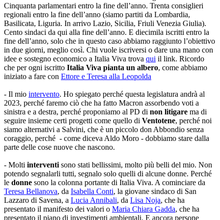
Cinquanta parlamentari entro la fine dell’anno. Trenta consiglieri
regionali entro la fine dell’anno (siamo partiti da Lombardia,
Basilicata, Liguria. In arrivo Lazio, Sicilia, Friuli Venezia Giulia).
Cento sindaci da qui alla fine dell’anno. E diecimila iscritti entro la
fine dell’anno, solo che in questo caso abbiamo raggiunto l’obiettivo
in due giorni, meglio così. Chi vuole iscriversi o dare una mano con
idee e sostegno economico a Italia Viva trova
qui
il link. Ricordo
che per ogni iscritto
Italia Viva pianta un albero
, come abbiamo
iniziato a fare con
Ettore e Teresa alla Leopolda
- Il mio
intervento
. Ho spiegato perché questa legislatura andrà al
2023, perché faremo ciò che ha fatto Macron assorbendo voti a
sinistra e a destra, perché proponiamo al PD di
non litigare
ma di
seguire insieme certi progetti come quello di
Ventotene
, perché noi
siamo alternativi a Salvini, che è un piccolo don Abbondio senza
coraggio, perché - come diceva Aldo Moro - dobbiamo stare dalla
parte delle cose nuove che nascono.
- Molti
interventi
sono stati bellissimi, molto più belli del mio. Non
potendo segnalarli tutti, segnalo solo quelli di alcune donne. Perché
le
donne
sono la colonna portante di Italia Viva. A cominciare da
Teresa Bellanova
, da
Isabella Conti
, la giovane sindaco di San
Lazzaro di Savena, a
Lucia Annibali
, da
Lisa Noja
, che ha
presentato il manifesto dei valori o
Maria Chiara Gadda
, che ha
presentato il piano di investimenti ambientali. E ancora persone