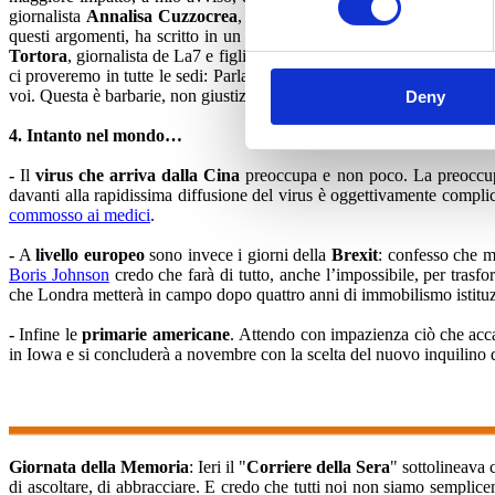
giornalista
Annalisa Cuzzocrea
, si è aperto un dibattito sugli inno
questi argomenti, ha scritto in un suo editoriale: “Non c’è niente di
Tortora
, giornalista de La7 e figlia del grande Enzo Tortora. Ma ciò ch
ci proveremo in tutte le sedi: Parlamento, Assemblea Nazionale, iniziat
voi. Questa è barbarie, non giustizia.
Deny
4.
Intanto nel mondo…
-
Il
virus che arriva dalla Cina
preoccupa e non poco. La preoccupazi
davanti alla rapidissima diffusione del virus è oggettivamente complic
commosso ai medici
.
-
A
livello europeo
sono invece i giorni della
Brexit
: confesso che m
Boris Johnson
credo che farà di tutto, anche l’impossibile, per tras
che Londra metterà in campo dopo quattro anni di immobilismo istituzio
-
Infine le
primarie americane
. Attendo con impazienza ciò che acca
in Iowa e si concluderà a novembre con la scelta del nuovo inquilino d
Giornata della Memoria
: Ieri il "
Corriere della Sera
" sottolineava
di ascoltare, di abbracciare. E credo che tutti noi non siamo semplice