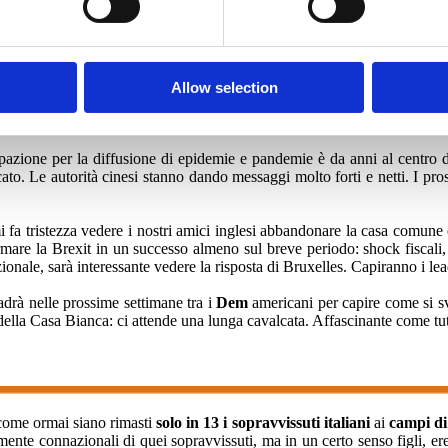
centi che finiscono in carcere. Io stesso sono intervenuto con
questo po
 scandaloso se un “presunto innocente” finisce in carcere” credo che si
e serve al Paese è una mobilitazione di coscienze per fare della battaglia 
ive sul territorio. Se i media vi abituano a non considerare uno scandalo
Allow selection
one per la diffusione di epidemie e pandemie è da anni al centro di tu
ato. Le autorità cinesi stanno dando messaggi molto forti e netti. I pro
i fa tristezza vedere i nostri amici inglesi abbandonare la casa comune
formare la Brexit in un successo almeno sul breve periodo: shock fisc
nale, sarà interessante vedere la risposta di Bruxelles. Capiranno i le
drà nelle prossime settimane tra i
Dem
americani per capire come si sv
ella Casa Bianca: ci attende una lunga cavalcata. Affascinante come tut
 come ormai siano rimasti
solo in 13 i sopravvissuti italiani
ai
campi di
mente connazionali di quei sopravvissuti, ma in un certo senso figli, ere