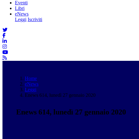
Eventi
Libri
eNews
Leggi
Iscriviti
Home
eNews
Leggi
Enews 614, lunedì 27 gennaio 2020
Enews 614, lunedì 27 gennaio 2020