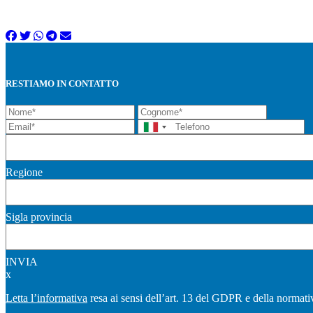
RESTIAMO IN CONTATTO
Regione
Sigla provincia
INVIA
x
Letta l’informativa
resa ai sensi dell’art. 13 del GDPR e della normativ