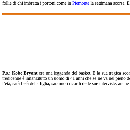
follie di chi imbratta i portoni come in
Piemonte
la settimana scorsa. E 
P.s.:
Kobe Bryant
era una leggenda del basket. E la sua tragica sco
tredicenne è innanzitutto un uomo di 41 anni che se ne va nel pieno d
l’età, sarà l’età della figlia, saranno i ricordi delle sue interviste, an