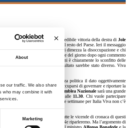
ni
in Emilia Romagna e con la prevedibile vittoria della destra di
Jole
ecisivo in Emilia Romagna come nel resto del Paese. Ieri il messaggio
isazione. Davanti ai problemi c’è chi dimezza la disoccupazione e chi
e così. Come al solito, nelle chiacchiere del giorno dopo ogni commento
About
 Eviterei le esagerazioni. Se Salvini è chiaramente lo sconfitto delle
nza la sua testarda dedizione il risultato sarebbe stato diverso. Viva
 non saremo noi a caricare di valenza politica il dato oggettivamente
se our traffic. We also share
ensiamo che il Governo debba preoccuparsi di governare e riportare la
e e rilanciare sui contenuti. L’
Assemblea Nazionale
sarà una grande
ers who may combine it with
sce con il mio intervento domenica alle
11.30
. Chi vuole partecipare
 services.
Dopo quello che è accaduto in queste settimane per Italia Viva non c’è
lpisce ad esempio vedere come in tutte le vicende di cronaca di questi
Marketing
cittadino
proprietario
di una Ferrari. Ne riparleremo. Ma l’argomento di
una polemica a "
Otto e Mezzo
" tra il ministro
Alfonso Bonafede
e la