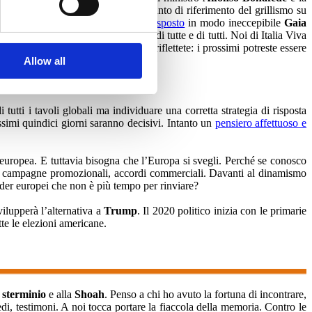
st
. Ma quando Marco Travaglio, punto di riferimento del grillismo su
 sia toccato il punto più basso. Ha
risposto
in modo ineccepibile
Gaia
garantista una battaglia culturale di tutte e di tutti. Noi di Italia Viva
 la carcerazione di un innocente, riflettete: i prossimi potreste essere
Allow all
tti i tavoli globali ma individuare una corretta strategia di risposta
ssimi quindici giorni saranno decisivi. Intanto un
pensiero affettuoso e
 europea. E tuttavia bisogna che l’Europa si svegli. Perché se conosco
ali, campagne promozionali, accordi commerciali. Davanti al dinamismo
ader europei che non è più tempo per rinviare?
ilupperà l’alternativa a
Trump
. Il 2020 politico inizia con le primarie
te le elezioni americane.
 sterminio
e alla
Shoah
. Penso a chi ho avuto la fortuna di incontrare,
di, testimoni. A noi tocca portare la fiaccola della memoria. Contro le