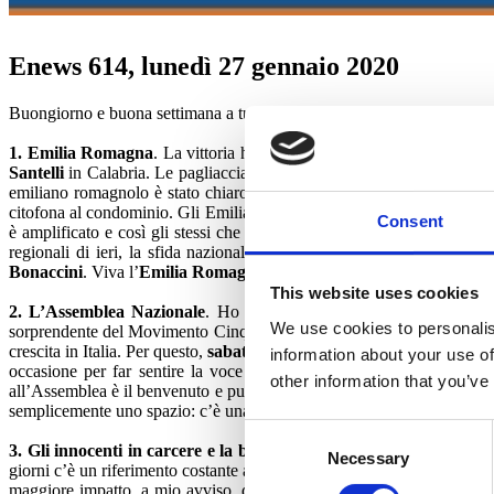
Enews 614, lunedì 27 gennaio 2020
Buongiorno e buona settimana a tutti!
1.
Emilia Romagna
. La vittoria ha il nome di
Stefano
. Le temute el
Santelli
in Calabria. Le pagliacciate di Salvini non hanno funzionato:
emiliano romagnolo è stato chiaro: il buongoverno batte il populismo
citofona al condominio. Gli Emiliano romagnoli hanno scelto chi ha por
Consent
è amplificato e così gli stessi che un anno fa ci spiegavano come Sal
regionali di ieri, la sfida nazionale è ancora lunga e tortuosa. E il
Bonaccini
. Viva l’
Emilia Romagna
.
This website uses cookies
2.
L’Assemblea Nazionale
. Ho sempre contestato l’approccio di ch
We use cookies to personalis
sorprendente del Movimento Cinque Stelle o la fuga dei moderati da F
crescita in Italia. Per questo,
sabato 1 e domenica 2 febbraio
, da Cin
information about your use of
occasione per far sentire la voce di chi propone e di chi non vuole
other information that you’ve
all’Assemblea è il benvenuto e può iscriversi
qui
. Chi vuole dare una 
semplicemente uno spazio: c’è una prateria. È tempo di iniziare a cava
Consent
3.
Gli innocenti in carcere e la battaglia di civiltà
. Nei prossimi gi
Necessary
Selection
giorni c’è un riferimento costante all’utilizzo illecito del reddito di ci
maggiore impatto, a mio avviso, dei prossimi mesi sarà come il rifor