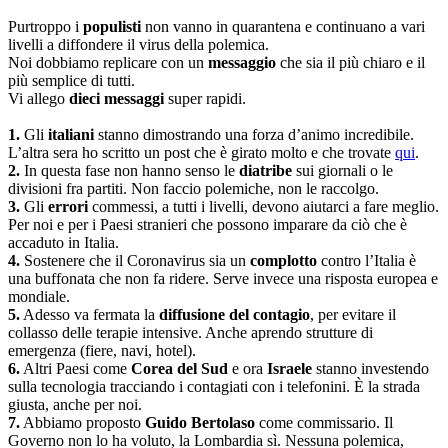
Purtroppo i
populisti
non vanno in quarantena e continuano a vari
livelli a diffondere il virus della polemica.
Noi dobbiamo replicare con un
messaggio
che sia il più chiaro e il
più semplice di tutti.
Vi allego
dieci messaggi
super rapidi.
1.
Gli
italiani
stanno dimostrando una forza d’animo incredibile.
L’altra sera ho scritto un post che è girato molto e che trovate
qui
.
2.
In questa fase non hanno senso le
diatribe
sui giornali o le
divisioni fra partiti. Non faccio polemiche, non le raccolgo.
3.
Gli
errori
commessi, a tutti i livelli, devono aiutarci a fare meglio.
Per noi e per i Paesi stranieri che possono imparare da ciò che è
accaduto in Italia.
4.
Sostenere che il Coronavirus sia un
complotto
contro l’Italia è
una buffonata che non fa ridere. Serve invece una risposta europea e
mondiale.
5.
Adesso va fermata la
diffusione del contagio
, per evitare il
collasso delle terapie intensive. Anche aprendo strutture di
emergenza (fiere, navi, hotel).
6.
Altri Paesi come
Corea del Sud
e ora
Israele
stanno investendo
sulla tecnologia tracciando i contagiati con i telefonini. È la strada
giusta, anche per noi.
7.
Abbiamo proposto
Guido Bertolaso
come commissario. Il
Governo non lo ha voluto, la Lombardia sì. Nessuna polemica,