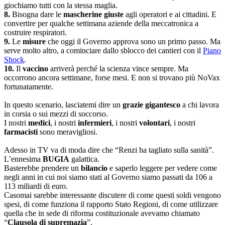
giochiamo tutti con la stessa maglia.
8.
Bisogna dare le
mascherine giuste
agli operatori e ai cittadini. E
convertire per qualche settimana aziende della meccatronica a
costruire respiratori.
9.
Le
misure
che oggi il Governo approva sono un primo passo. Ma
serve molto altro, a cominciare dallo sblocco dei cantieri con il
Piano
Shock
.
10.
Il
vaccino
arriverà perché la scienza vince sempre. Ma
occorrono ancora settimane, forse mesi. E non si trovano più NoVax
fortunatamente.
In questo scenario, lasciatemi dire un
grazie gigantesco
a chi lavora
in corsia o sui mezzi di soccorso.
I nostri
medici
, i nostri
infermieri
, i nostri
volontari
, i nostri
farmacisti
sono meravigliosi.
Adesso in TV va di moda dire che “Renzi ha tagliato sulla sanità”.
L’ennesima
BUGIA
galattica.
Basterebbe prendere un
bilancio
e saperlo leggere per vedere come
negli anni in cui noi siamo stati al Governo siamo passati da 106 a
113 miliardi di euro.
Casomai sarebbe interessante discutere di come questi soldi vengono
spesi, di come funziona il rapporto Stato Regioni, di come utilizzare
quella che in sede di riforma costituzionale avevamo chiamato
“
Clausola di supremazia
”.