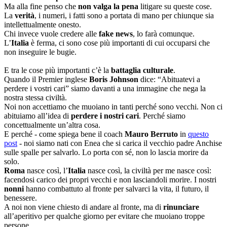
Ma alla fine penso che
non valga la pena
litigare su queste cose.
La
verità
, i numeri, i fatti sono a portata di mano per chiunque sia
intellettualmente onesto.
Chi invece vuole credere alle
fake news
, lo farà comunque.
L’
Italia
è ferma, ci sono cose più importanti di cui occuparsi che
non inseguire le bugie.
E tra le cose più importanti c’è la
battaglia culturale
.
Quando il Premier inglese
Boris Johnson
dice: “Abituatevi a
perdere i vostri cari” siamo davanti a una immagine che nega la
nostra stessa civiltà.
Noi non accettiamo che muoiano in tanti perché sono vecchi. Non ci
abituiamo all’idea di
perdere i nostri cari
. Perché siamo
concettualmente un’altra cosa.
E perché - come spiega bene il coach
Mauro Berruto
in
questo
post
- noi siamo nati con Enea che si carica il vecchio padre Anchise
sulle spalle per salvarlo. Lo porta con sé, non lo lascia morire da
solo.
Roma
nasce così, l’
Italia
nasce così, la civiltà per me nasce così:
facendosi carico dei propri vecchi e non lasciandoli morire. I nostri
nonni
hanno combattuto al fronte per salvarci la vita, il futuro, il
benessere.
A noi non viene chiesto di andare al fronte, ma di
rinunciare
all’aperitivo per qualche giorno per evitare che muoiano troppe
persone.