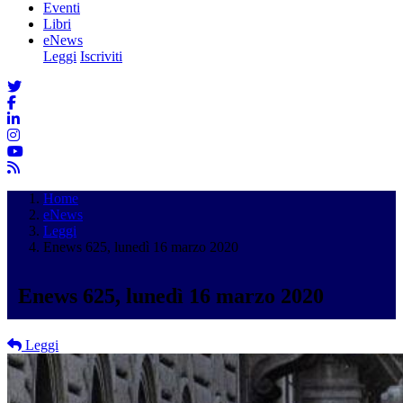
Eventi
Libri
eNews
Leggi
Iscriviti
Home
eNews
Leggi
Enews 625, lunedì 16 marzo 2020
Enews 625, lunedì 16 marzo 2020
Leggi