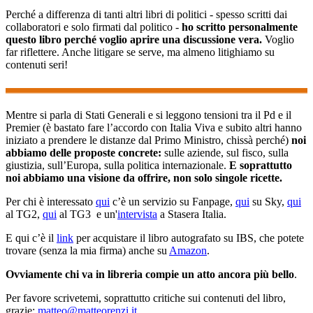
Perché a differenza di tanti altri libri di politici - spesso scritti dai
collaboratori e solo firmati dal politico -
ho scritto personalmente
questo libro perché voglio aprire una discussione vera.
Voglio
far riflettere. Anche litigare se serve, ma almeno litighiamo su
contenuti seri!
Mentre si parla di Stati Generali e si leggono tensioni tra il Pd e il
Premier (è bastato fare l’accordo con Italia Viva e subito altri hanno
iniziato a prendere le distanze dal Primo Ministro, chissà perché)
noi
abbiamo delle proposte concrete:
sulle aziende, sul fisco, sulla
giustizia, sull’Europa, sulla politica internazionale.
E soprattutto
noi abbiamo una visione da offrire, non solo singole ricette.
Per chi è interessato
qui
c’è un servizio su Fanpage,
qui
su Sky,
qui
al TG2,
qui
al TG3 e un'
intervista
a Stasera Italia.
E qui c’è il
link
per acquistare il libro autografato su IBS, che potete
trovare (senza la mia firma) anche su
Amazon
.
Ovviamente chi va in libreria compie un atto ancora più bello
.
Per favore scrivetemi, soprattutto critiche sui contenuti del libro,
grazie:
matteo@matteorenzi.it
.