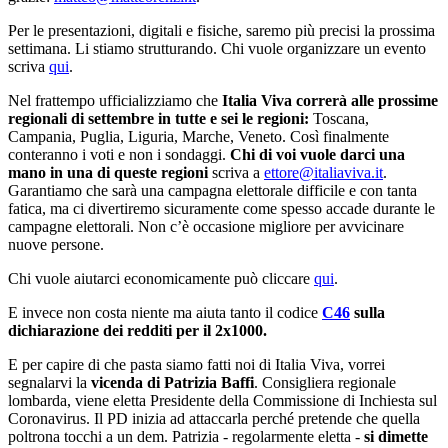
Per le presentazioni, digitali e fisiche, saremo più precisi la prossima
settimana. Li stiamo strutturando. Chi vuole organizzare un evento
scriva
qui
.
Nel frattempo ufficializziamo che
Italia Viva correrà alle prossime
regionali di settembre in tutte e sei le regioni:
Toscana,
Campania, Puglia, Liguria, Marche, Veneto. Così finalmente
conteranno i voti e non i sondaggi.
Chi di voi vuole darci una
mano in una di queste regioni
scriva a
ettore@italiaviva.it
.
Garantiamo che sarà una campagna elettorale difficile e con tanta
fatica, ma ci divertiremo sicuramente come spesso accade durante le
campagne elettorali. Non c’è occasione migliore per avvicinare
nuove persone.
Chi vuole aiutarci economicamente può cliccare
qui
.
E invece non costa niente ma aiuta tanto il codice
C46
sulla
dichiarazione dei redditi per il 2x1000.
E per capire di che pasta siamo fatti noi di Italia Viva, vorrei
segnalarvi la
vicenda di Patrizia Baffi
. Consigliera regionale
lombarda, viene eletta Presidente della Commissione di Inchiesta sul
Coronavirus. Il PD inizia ad attaccarla perché pretende che quella
poltrona tocchi a un dem. Patrizia - regolarmente eletta -
si dimette