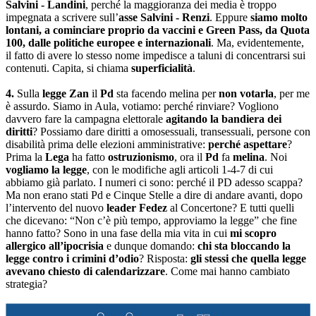
Salvini - Landini
, perché la maggioranza dei media è troppo
impegnata a scrivere sull’
asse Salvini - Renzi
. Eppure
siamo molto
lontani, a cominciare proprio da vaccini e Green Pass, da Quota
100, dalle politiche europee e internazionali
. Ma, evidentemente,
il fatto di avere lo stesso nome impedisce a taluni di concentrarsi sui
contenuti. Capita, si chiama
superficialità
.
4.
Sulla
legge Zan
il
Pd
sta facendo melina per
non votarla
, per me
è assurdo. Siamo in Aula, votiamo: perché rinviare? Vogliono
davvero fare la campagna elettorale
agitando la bandiera dei
diritti
? Possiamo dare diritti a omosessuali, transessuali, persone con
disabilità prima delle elezioni amministrative:
perché aspettare
?
Prima la
Lega
ha fatto
ostruzionismo
, ora il
Pd
fa
melina
. Noi
vogliamo la legge
, con le modifiche agli articoli 1-4-7 di cui
abbiamo già parlato. I numeri ci sono: perché il PD adesso scappa?
Ma non erano stati Pd e Cinque Stelle a dire di andare avanti, dopo
l’intervento del nuovo
leader Fedez
al Concertone? E tutti quelli
che dicevano: “Non c’è più tempo, approviamo la legge” che fine
hanno fatto? Sono in una fase della mia vita in cui
mi scopro
allergico all’ipocrisia
e dunque domando:
chi sta bloccando la
legge contro i crimini d’odio
? Risposta:
gli stessi che quella legge
avevano chiesto di calendarizzare
. Come mai hanno cambiato
strategia?