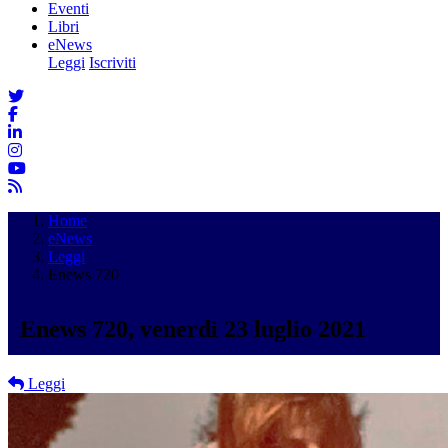
Eventi
Libri
eNews
Leggi
Iscriviti
Home
eNews
Leggi
Enews 720
Enews 720, venerdì 23 luglio 2021
Leggi