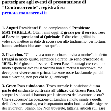
partecipare agli eventi di presentazione di
"Controcorrente", registrati su
prenota.matteorenzi.it
.
1.
Auguri Presidente!
Buon compleanno al
Presidente
MATTARELLA
. Ottant’anni oggi! E
grazie per il servizio reso
al Paese in questi anni al Quirinale
. E dire che i grillini lo
volevano mettere in stato di accusa per alto tradimento: per fortuna
hanno cambiato idea anche su quello.
2.
Il vaccino.
"Chi invita a non vaccinarsi invita a morire", ha detto
Draghi
in modo giusto, semplice e diretto.
Io sono d’accordo al
101%
. Ed è giusto utilizzare il
Green Pass
. I contagi cresceranno in
modo esponenziale: chi si vaccina non si merita il lockdown, ma
deve poter
vivere come prima
. Le zone rosse facciamole per chi
non si vaccina, non per chi ha gli anticorpi.
3.
Green Pass e sindacato.
Trovo surreale la posizione di
una
parte del sindacato contraria all’utilizzo del Green Pass
. Da
sempre i sindacati si battono per la sicurezza dei lavoratori: e ora?
Che è successo? La posizione di Landini è molto simile a quella
della destra sovranista, ma è soprattutto molto lontana dalle esigenze
dei lavoratori. Strano, no? Non troverete, tuttavia, articoli sull’
asse