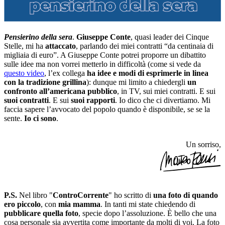
Pensierino della sera
.
Giuseppe Conte
, quasi leader dei Cinque
Stelle, mi ha
attaccato
, parlando dei miei contratti “da centinaia di
migliaia di euro”. A Giuseppe Conte potrei proporre un dibattito
sulle idee ma non vorrei metterlo in difficoltà (come si vede da
questo video
, l’ex collega
ha idee e modi di esprimerle in linea
con la tradizione grillina
): dunque mi limito a chiedergli
un
confronto all’americana pubblico
, in TV, sui miei contratti. E sui
suoi contratti
. E sui
suoi rapporti
. Io dico che ci divertiamo. Mi
faccia sapere l’avvocato del popolo quando è disponibile, se se la
sente.
Io ci sono
.
Un sorriso,
P.S.
Nel libro "
ControCorrente
" ho scritto di
una foto di quando
ero piccolo
, con
mia mamma
. In tanti mi state chiedendo di
pubblicare quella foto
, specie dopo l’assoluzione. È bello che una
cosa personale sia avvertita come importante da molti di voi. La foto