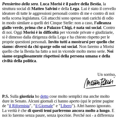
Pensierino della sera
.
Luca Morisi è il padre della Bestia
, la
struttura social di
Matteo Salvini
e della
Lega
. Lui è stato il cervello
ideatore di tutte le aggressioni personali contro di me e contro di noi
nella scorsa legislatura. Gli attacchi sono spesso stati carichi di odio
in modo similare a quelli dei Cinque Stelle: non a caso,
l’alleanza
giallo verde, prima che a Palazzo Chigi, è nata sui social
. Contro
di noi. Oggi
Morisi è in difficoltà
per vicende private e giudiziarie,
si è dimesso dalla dirigenza della Lega e ha chiesto rispetto per le
proprie questioni personali.
Invito tutti a mostrarsi per quello che
siamo: diversi da chi sparge odio sui social
. Non faremo a Morisi
quello che la Bestia ha fatto a noi in vicende molto meno serie.
Noi
siamo orgogliosamente rispettosi della persona umana e della
civiltà della politica
.
Un sorriso,
P.S.
Sulla
giustizia
ho
detto
cose molto semplici ma anche molto
dure in Senato. Alcuni giornali ci hanno aperto (qui le prime pagine
de "
il Riformista
", "
il Giornale
" e "
Libero
"). Altri hanno ignorato.
La verità è che
di questi temi parleremo ancora molto a lungo
. E
noi lo faremo senza paure, senza ipocrisie. Perché noi - a differenza