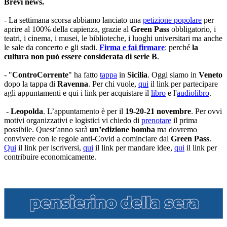
Brevi news.
- La settimana scorsa abbiamo lanciato una
petizione popolare
per
aprire al 100% della capienza, grazie al
Green Pass
obbligatorio, i
teatri, i cinema, i musei, le biblioteche, i luoghi universitari ma anche
le sale da concerto e gli stadi.
Firma e fai firmare
: perché
la
cultura non può essere considerata di serie B
.
- "
ControCorrente
" ha fatto
tappa
in
Sicilia
. Oggi siamo in
Veneto
dopo la tappa di
Ravenna
. Per chi vuole,
qui
il link per partecipare
agli appuntamenti e qui i link per acquistare il
libro
e l'
audiolibro
.
-
Leopolda
. L’appuntamento è per il
19-20-21 novembre
. Per ovvi
motivi organizzativi e logistici vi chiedo di
prenotare
il prima
possibile. Quest’anno sarà
un’edizione bomba
ma dovremo
convivere con le regole anti-Covid a cominciare dal
Green Pass
.
Qui
il link per iscriversi,
qui
il link per mandare idee,
qui
il link per
contribuire economicamente.