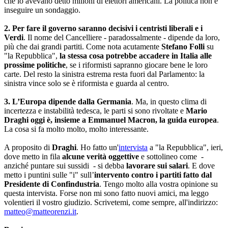
che lo avevano detto milioni di elettori americani. La politica non è
inseguire un sondaggio.
2.
Per fare il governo saranno decisivi i centristi liberali e i
Verdi
. Il nome del Cancelliere - paradossalmente - dipende da loro,
più che dai grandi partiti. Come nota acutamente
Stefano Folli
su
"la Repubblica",
la stessa cosa potrebbe accadere in Italia alle
prossime politiche
, se i riformisti sapranno giocare bene le loro
carte. Del resto la sinistra estrema resta fuori dal Parlamento: la
sinistra vince solo se è riformista e guarda al centro.
3.
L’Europa dipende dalla Germania
. Ma, in questo clima di
incertezza e instabilità tedesca, le parti si sono rivoltate e
Mario
Draghi oggi è, insieme a Emmanuel Macron, la guida europea
.
La cosa si fa molto molto, molto interessante.
A proposito di
Draghi
. Ho fatto un'
intervista
a "la Repubblica", ieri,
dove metto in fila
alcune verità oggettive
e sottolineo come -
anziché puntare sui sussidi - si debba
lavorare sui salari
. E dove
metto i puntini sulle "i" sull’
intervento contro i partiti fatto dal
Presidente di Confindustria
. Tengo molto alla vostra opinione su
questa intervista. Forse non mi sono fatto nuovi amici, ma leggo
volentieri il vostro giudizio. Scrivetemi, come sempre, all'indirizzo:
matteo@matteorenzi.it
.