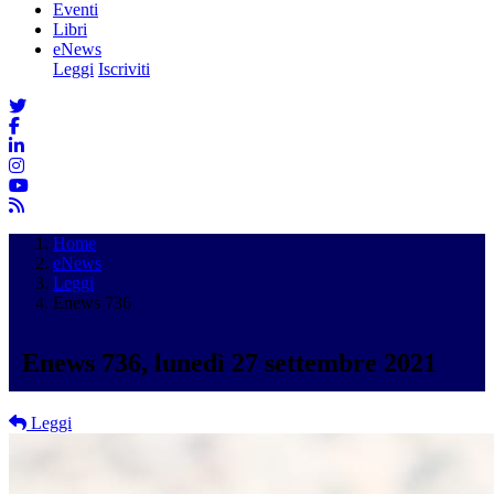
Eventi
Libri
eNews
Leggi
Iscriviti
Home
eNews
Leggi
Enews 736
Enews 736, lunedì 27 settembre 2021
Leggi