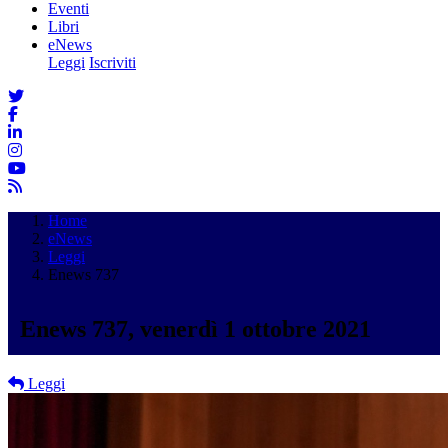
Eventi
Libri
eNews
Leggi
Iscriviti
Home
eNews
Leggi
Enews 737
Enews 737, venerdì 1 ottobre 2021
Leggi