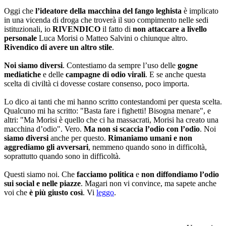
Oggi che
l’ideatore della macchina del fango leghista
è implicato
in una vicenda di droga che troverà il suo compimento nelle sedi
istituzionali, io
RIVENDICO
il fatto di
non attaccare a livello
personale
Luca Morisi o Matteo Salvini o chiunque altro.
Rivendico di avere un altro stile
.
Noi siamo diversi
. Contestiamo da sempre l’uso delle
gogne
mediatiche
e delle
campagne di odio virali
. E se anche questa
scelta di civiltà ci dovesse costare consenso, poco importa.
Lo dico ai tanti che mi hanno scritto contestandomi per questa scelta.
Qualcuno mi ha scritto: "Basta fare i fighetti! Bisogna menare", e
altri: "Ma Morisi è quello che ci ha massacrati, Morisi ha creato una
macchina d’odio". Vero.
Ma non si scaccia l’odio con l’odio
. Noi
siamo diversi
anche per questo.
Rimaniamo umani e non
aggrediamo gli avversari
, nemmeno quando sono in difficoltà,
soprattutto quando sono in difficoltà.
Questi siamo noi. Che
facciamo politica
e
non diffondiamo l’odio
sui social e nelle piazze
. Magari non vi convince, ma sapete anche
voi che
è più giusto così
. Vi
leggo
.