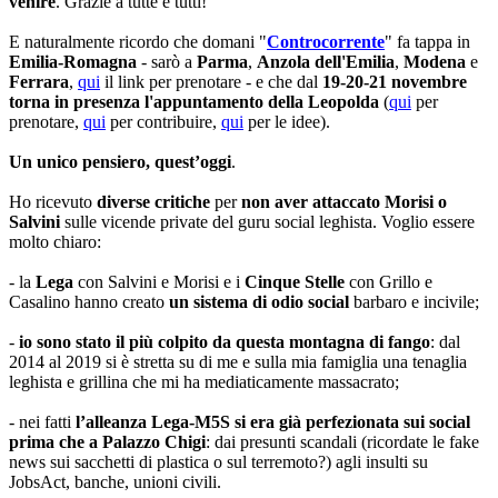
venire
. Grazie a tutte e tutti!
E naturalmente ricordo che domani "
Controcorrente
" fa tappa in
Emilia-Romagna
- sarò a
Parma
,
Anzola dell'Emilia
,
Modena
e
Ferrara
,
qui
il link per prenotare - e che dal
19-20-21 novembre
torna in presenza l'appuntamento della Leopolda
(
qui
per
prenotare,
qui
per contribuire,
qui
per le idee).
Un unico pensiero, quest’oggi
.
Ho ricevuto
diverse critiche
per
non aver attaccato Morisi o
Salvini
sulle vicende private del guru social leghista. Voglio essere
molto chiaro:
- la
Lega
con Salvini e Morisi e i
Cinque Stelle
con Grillo e
Casalino hanno creato
un sistema di odio social
barbaro e incivile;
-
io sono stato il più colpito da questa montagna di fango
: dal
2014 al 2019 si è stretta su di me e sulla mia famiglia una tenaglia
leghista e grillina che mi ha mediaticamente massacrato;
- nei fatti
l’alleanza Lega-M5S si era già perfezionata sui social
prima che a Palazzo Chigi
: dai presunti scandali (ricordate le fake
news sui sacchetti di plastica o sul terremoto?) agli insulti su
JobsAct, banche, unioni civili.