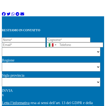
RESTIAMO IN CONTATTO
Regione
Sigla provincia
INVIA
x
Letta l’informativa
resa ai sensi dell’art. 13 del GDPR e della