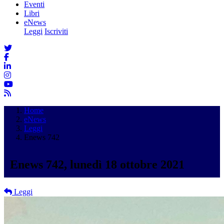
Eventi
Libri
eNews
Leggi
Iscriviti
Home
eNews
Leggi
Enews 742
Enews 742, lunedì 18 ottobre 2021
Leggi