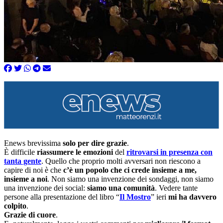
Enews brevissima
solo per dire grazie
.
È difficile
riassumere le emozioni
del
ritrovarsi in presenza con
tanta gente
. Quello che proprio molti avversari non riescono a
capire di noi è che
c’è un popolo che ci crede insieme a me,
insieme a noi
. Non siamo una invenzione dei sondaggi, non siamo
una invenzione dei social:
siamo una comunità
. Vedere tante
persone alla presentazione del libro “
Il Mostro
” ieri
mi ha davvero
colpito
.
Grazie di cuore
.