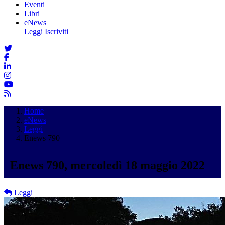
Eventi
Libri
eNews
Leggi
Iscriviti
Home
eNews
Leggi
Enews 790
Enews 790, mercoledì 18 maggio 2022
Leggi