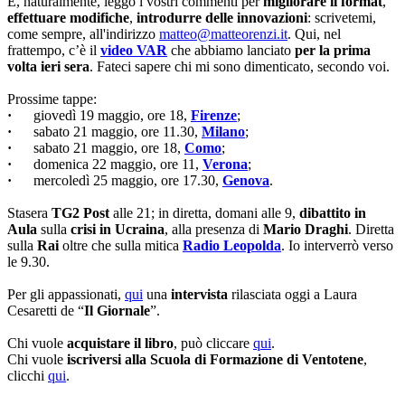
E, naturalmente, leggo i vostri commenti per
migliorare il format
,
effettuare modifiche
,
introdurre delle innovazioni
: scrivetemi,
come sempre, all'indirizzo
matteo@matteorenzi.it
. Qui, nel
frattempo, c’è il
video VAR
che abbiamo lanciato
per la prima
volta ieri sera
. Fateci sapere chi mi sono dimenticato, secondo voi.
Prossime tappe:
·
giovedì 19 maggio, ore 18,
Firenze
;
·
sabato 21 maggio, ore 11.30,
Milano
;
·
sabato 21 maggio, ore 18,
Como
;
·
domenica 22 maggio, ore 11,
Verona
;
·
mercoledì 25 maggio, ore 17.30,
Genova
.
Stasera
TG2 Post
alle 21; in diretta, domani alle 9,
dibattito in
Aula
sulla
crisi in Ucraina
, alla presenza di
Mario Draghi
. Diretta
sulla
Rai
oltre che sulla mitica
Radio Leopolda
. Io interverrò verso
le 9.30.
Per gli appassionati,
qui
una
intervista
rilasciata oggi a Laura
Cesaretti de “
Il Giornale
”.
Chi vuole
acquistare il libro
, può cliccare
qui
.
Chi vuole
iscriversi alla Scuola di Formazione di Ventotene
,
clicchi
qui
.