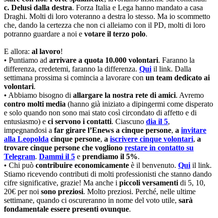
c.
Delusi dalla destra
. Forza Italia e Lega hanno mandato a casa
Draghi. Molti di loro voteranno a destra lo stesso. Ma io scommetto
che, dando la certezza che non ci alleiamo con il PD, molti di loro
potranno guardare a noi e
votare il terzo polo
.
E allora:
al lavoro
!
• Puntiamo ad
arrivare a quota 10.000 volontari
. Faranno la
differenza, credetemi, faranno la differenza.
Qui
il link. Dalla
settimana prossima si comincia a lavorare con
un team dedicato ai
volontari
.
• Abbiamo bisogno di
allargare la nostra rete di amici
. Avremo
contro molti media
(hanno già iniziato a dipingermi come disperato
e solo quando non sono mai stato così circondato di affetto e di
entusiasmo) e
ci servono i contatti
. Ciascuno
dia il 5
,
impegnandosi a
far girare l’Enews a cinque persone
,
a
invitare
alla Leopolda
cinque persone
,
a
iscrivere cinque volontari
,
a
trovare cinque persone che vogliono
restare in contatto su
Telegram
.
Dammi il 5
e
prendiamo il 5%
.
• Chi può
contribuire economicamente
è il benvenuto.
Qui
il link.
Stiamo ricevendo contributi di molti professionisti che stanno dando
cifre significative, grazie! Ma anche i
piccoli versamenti
di 5, 10,
20€ per noi
sono preziosi
. Molto preziosi. Perché, nelle ultime
settimane, quando ci oscureranno in nome del voto utile,
sarà
fondamentale essere presenti ovunque
.