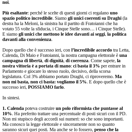
noi
.
Più esaltante
: perché le scelte di questi giorni ci regalano
uno
spazio politico incredibile
. Siamo
gli unici coerenti su Draghi
(la
destra ha la Meloni, la sinistra ha il partito di Fratoianni che ha
votato 55 volte la sfiducia, i Cinque Stelle sono… i Cinque Stelle).
E siamo
gli unici che mettono le idee davanti ai seggi
,
la politica
davanti alla convenienza
.
Dopo quello che è successo ieri, con
l’incredibile accordo
tra Letta,
Calenda, Di Maio e Fratoianni, la nostra campagna elettorale è
una
campagna di libertà
,
di dignità
,
di coerenza
. Come sapete,
la
nostra vittoria è a portata di mano
:
ci basta il 3%
per entrare in
Parlamento e giocare lo stesso ruolo, decisivo, della scorsa
legislatura. Col 3% abbiamo portato Draghi, ci riproveremo.
Ma
non mi basta, non ci basta: vogliamo il 5%
. E dopo quello che è
successo ieri,
POSSIAMO farlo
.
In sintesi.
1. Calenda
poteva costruire
un polo riformista che puntasse al
10%
. Ha preferito trattare una percentuale di posti sicuri con il PD.
Non mi stupisco degli accordi sui numeri: so che sono importanti.
Ma conosco la legge elettorale e sinceramente non so quanto
saranno sicuri quei posti. Ma anche se lo fossero,
penso che la