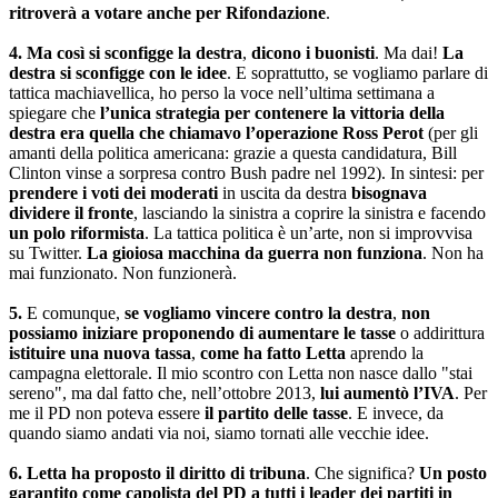
ritroverà a votare anche per Rifondazione
.
4.
Ma così si sconfigge la destra
,
dicono i buonisti
. Ma dai!
La
destra si sconfigge con le idee
. E soprattutto, se vogliamo parlare di
tattica machiavellica, ho perso la voce nell’ultima settimana a
spiegare che
l’unica strategia per contenere la vittoria della
destra era quella che chiamavo l’operazione Ross Perot
(per gli
amanti della politica americana: grazie a questa candidatura, Bill
Clinton vinse a sorpresa contro Bush padre nel 1992). In sintesi: per
prendere i voti dei moderati
in uscita da destra
bisognava
dividere il fronte
, lasciando la sinistra a coprire la sinistra e facendo
un polo riformista
. La tattica politica è un’arte, non si improvvisa
su Twitter.
La gioiosa macchina da guerra non funziona
. Non ha
mai funzionato. Non funzionerà.
5.
E comunque,
se vogliamo vincere contro la destra
,
non
possiamo iniziare proponendo di aumentare le tasse
o addirittura
istituire una nuova tassa
,
come ha fatto Letta
aprendo la
campagna elettorale. Il mio scontro con Letta non nasce dallo "stai
sereno", ma dal fatto che, nell’ottobre 2013,
lui aumentò l’IVA
. Per
me il PD non poteva essere
il partito delle tasse
. E invece, da
quando siamo andati via noi, siamo tornati alle vecchie idee.
6.
Letta ha proposto il diritto di tribuna
. Che significa?
Un posto
garantito come capolista del PD a tutti i leader dei partiti in