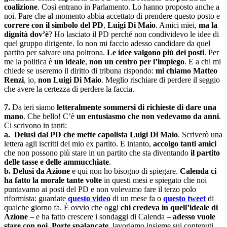
coalizione
. Così entrano in Parlamento. Lo hanno proposto anche a
noi. Pare che al momento abbia accettato di prendere questo posto e
correre con il simbolo del PD
,
Luigi Di Maio
. Amici miei,
ma la
dignità dov’è
? Ho lasciato il PD perché non condividevo le idee di
quel gruppo dirigente. Io non mi faccio adesso candidare da quel
partito per salvare una poltrona.
Le idee valgono più dei posti
. Per
me la politica è
un ideale
,
non un centro per l’impiego
. E a chi mi
chiede se useremo il diritto di tribuna rispondo:
mi chiamo Matteo
Renzi
, io,
non Luigi Di Maio
. Meglio rischiare di perdere il seggio
che avere la certezza di perdere la faccia.
7.
Da ieri siamo
letteralmente sommersi di richieste di dare una
mano
. Che bello! C’è
un entusiasmo che non vedevamo da anni
.
Ci scrivono in tanti:
a.
Delusi dal PD che mette capolista Luigi Di Maio
. Scriverò una
lettera agli iscritti del mio ex partito. E intanto,
accolgo tanti amici
che non possono più stare in un partito che sta diventando
il partito
delle tasse e delle ammucchiate
.
b.
Delusi da Azione
e qui non ho bisogno di spiegare.
Calenda ci
ha fatto la morale tante volte
in questi mesi e spiegato che noi
puntavamo ai posti del PD e non volevamo fare il terzo polo
riformista: guardate
questo video
di un mese fa o
questo tweet
di
qualche giorno fa. È ovvio che oggi
chi credeva in quell’ideale di
Azione
– e ha fatto crescere i sondaggi di Calenda –
adesso vuole
stare con noi
.
Porte spalancate
, lavoriamo insieme sui contenuti.