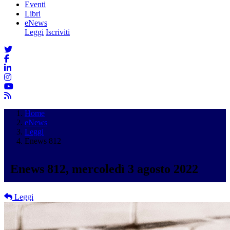
Eventi
Libri
eNews
Leggi
Iscriviti
Home
eNews
Leggi
Enews 812
Enews 812, mercoledì 3 agosto 2022
Leggi