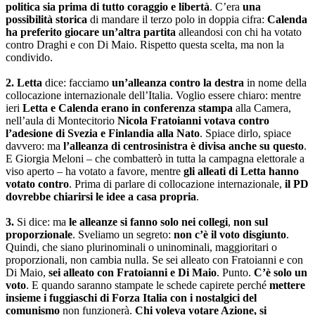
politica sia prima di tutto coraggio e libertà
. C’era
una
possibilità storica
di mandare il terzo polo in doppia cifra:
Calenda
ha preferito giocare un’altra partita
alleandosi con chi ha votato
contro Draghi e con Di Maio. Rispetto questa scelta, ma non la
condivido.
2.
Letta
dice: facciamo
un’alleanza contro la destra
in nome della
collocazione internazionale dell’Italia. Voglio essere chiaro: mentre
ieri
Letta e Calenda erano in conferenza stampa
alla Camera,
nell’aula di Montecitorio
Nicola Fratoianni votava contro
l’adesione di Svezia e Finlandia alla Nato
. Spiace dirlo, spiace
davvero: ma
l’alleanza di centrosinistra è divisa anche su questo
.
E Giorgia Meloni – che combatterò in tutta la campagna elettorale a
viso aperto – ha votato a favore, mentre
gli alleati di Letta hanno
votato contro
. Prima di parlare di collocazione internazionale,
il PD
dovrebbe chiarirsi le idee a casa propria
.
3.
Si dice: ma
le alleanze si fanno solo nei collegi
,
non sul
proporzionale
. Sveliamo un segreto:
non c’è il voto disgiunto
.
Quindi, che siano plurinominali o uninominali, maggioritari o
proporzionali, non cambia nulla. Se sei alleato con Fratoianni e con
Di Maio,
sei alleato con Fratoianni e Di Maio
. Punto.
C’è solo un
voto
. E quando saranno stampate le schede capirete perché
mettere
insieme i fuggiaschi di Forza Italia con i nostalgici del
comunismo
non funzionerà.
Chi voleva votare Azione, si