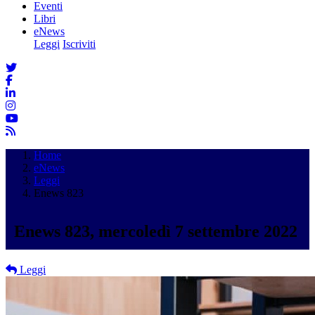
Eventi
Libri
eNews
Leggi
Iscriviti
Home
eNews
Leggi
Enews 823
Enews 823, mercoledì 7 settembre 2022
Leggi