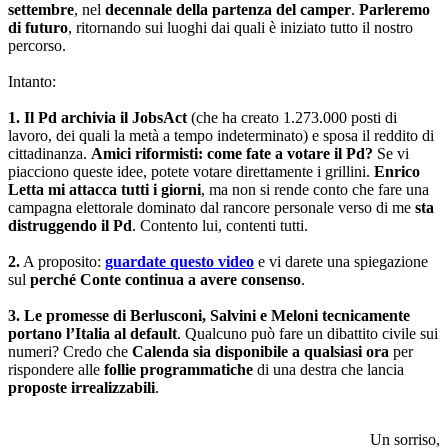
settembre
, nel
decennale della partenza del camper
.
Parleremo
di futuro
, ritornando sui luoghi dai quali è iniziato tutto il nostro
percorso.
Intanto:
1.
Il Pd archivia il JobsAct
(che ha creato 1.273.000 posti di
lavoro, dei quali la metà a tempo indeterminato) e sposa il reddito di
cittadinanza.
Amici riformisti: come fate a votare il Pd?
Se vi
piacciono queste idee, potete votare direttamente i grillini.
Enrico
Letta mi attacca tutti i giorni
, ma non si rende conto che fare una
campagna elettorale dominato dal rancore personale verso di me
sta
distruggendo il Pd
. Contento lui, contenti tutti.
2.
A proposito:
guardate questo video
e vi darete una spiegazione
sul
perché Conte continua a avere consenso
.
3.
Le promesse di Berlusconi, Salvini e Meloni tecnicamente
portano l’Italia al default
. Qualcuno può fare un dibattito civile sui
numeri? Credo che
Calenda sia disponibile a qualsiasi ora
per
rispondere alle
follie programmatiche
di una destra che lancia
proposte irrealizzabili
.
Un sorriso,