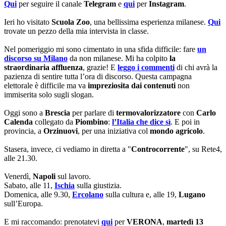
Qui
per seguire il canale
Telegram
e
qui
per
Instagram
.
Ieri ho visitato
Scuola Zoo
, una bellissima esperienza milanese.
Qui
trovate un pezzo della mia intervista in classe.
Nel pomeriggio mi sono cimentato in una sfida difficile: fare
un
discorso su Milano
da non milanese. Mi ha colpito
la
straordinaria affluenza
, grazie! E
leggo i commenti
di chi avrà la
pazienza di sentire tutta l’ora di discorso. Questa campagna
elettorale è difficile ma va
impreziosita dai contenuti
non
immiserita solo sugli slogan.
Oggi sono a
Brescia
per parlare di
termovalorizzatore
con
Carlo
Calenda
collegato da
Piombino
:
l’Italia che dice sì
. E poi in
provincia, a
Orzinuovi
, per una iniziativa col
mondo agricolo
.
Stasera, invece, ci vediamo in diretta a "
Controcorrente
", su Rete4,
alle 21.30.
Venerdì,
Napoli
sul lavoro.
Sabato, alle 11,
Ischia
sulla giustizia.
Domenica, alle 9.30,
Ercolano
sulla cultura e, alle 19,
Lugano
sull’Europa.
E mi raccomando: prenotatevi
qui
per
VERONA
,
martedì 13