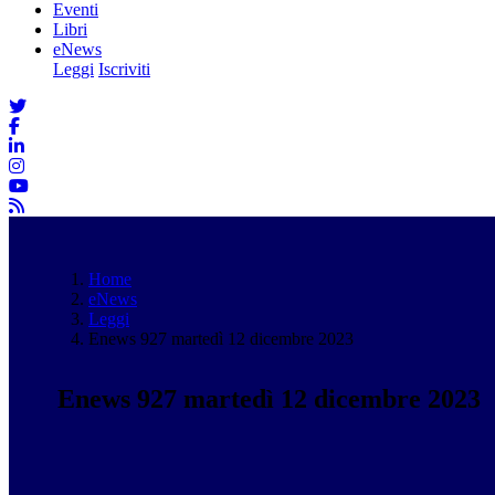
Eventi
Libri
eNews
Leggi
Iscriviti
Home
eNews
Leggi
Enews 927 martedì 12 dicembre 2023
Enews 927 martedì 12 dicembre 2023