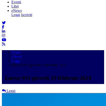
Eventi
Libri
eNews
Leggi
Iscriviti
Home
eNews
Leggi
Enews 943 giovedì 29 febbraio 2024
Enews 943 giovedì 29 febbraio 2024
Leggi