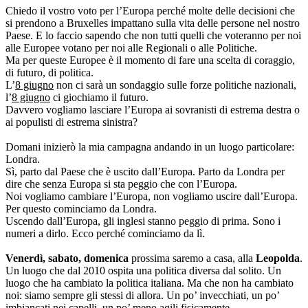
Chiedo il vostro voto per l’Europa perché molte delle decisioni che
si prendono a Bruxelles impattano sulla vita delle persone nel nostro
Paese. E lo faccio sapendo che non tutti quelli che voteranno per noi
alle Europee votano per noi alle Regionali o alle Politiche.
Ma per queste Europee è il momento di fare una scelta di coraggio,
di futuro, di politica.
L’
8 giugno
non ci sarà un sondaggio sulle forze politiche nazionali,
l’
8 giugno
ci giochiamo il futuro.
Davvero vogliamo lasciare l’Europa ai sovranisti di estrema destra o
ai populisti di estrema sinistra?
Domani inizierò la mia campagna andando in un luogo particolare:
Londra.
Sì, parto dal Paese che è uscito dall’Europa. Parto da Londra per
dire che senza Europa si sta peggio che con l’Europa.
Noi vogliamo cambiare l’Europa, non vogliamo uscire dall’Europa.
Per questo cominciamo da Londra.
Uscendo dall’Europa, gli inglesi stanno peggio di prima. Sono i
numeri a dirlo. Ecco perché cominciamo da lì.
Venerdì, sabato, domenica
prossima saremo a casa, alla
Leopolda
.
Un luogo che dal 2010 ospita una politica diversa dal solito. Un
luogo che ha cambiato la politica italiana. Ma che non ha cambiato
noi: siamo sempre gli stessi di allora. Un po’ invecchiati, un po’
imbiancati nei capelli, un po’ meno agili fisicamente.