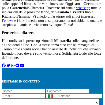
sulle tappe del libro e sulle varie interviste. Oggi sarò a
Cremona
e
poi a
Castenedolo
(Brescia). Troverete sul canale
whatsapp
tutte le
indicazioni delle prossime tappe, da
Sassuolo
a
Velletri
fino a
Rignano Flaminio
. Vi chiedo di far girare agli amici interessati
l’
enews
e i link. I media non ci supportano ma noi abbiamo una rete
strepitosa di amici e arriveremo ovunque. Forza!
Pensierino della sera.
Ho condiviso la preoccupazione di
Mattarella
sulle manganellate
agli studenti a Pisa. Con la stessa forza dico che le immagini di
Torino dove i centri sociali hanno assalito dei poliziotti che stavano
facendo il loro dovere sono vergognose. Solidarietà totale alle forze
dell’ordine.
RESTIAMO IN CONTATTO