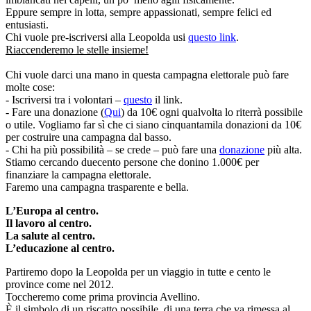
Eppure sempre in lotta, sempre appassionati, sempre felici ed
entusiasti.
Chi vuole pre-iscriversi alla Leopolda usi
questo link
.
Riaccenderemo le stelle insieme!
Chi vuole darci una mano in questa campagna elettorale può fare
molte cose:
- Iscriversi tra i volontari –
questo
il link.
- Fare una donazione (
Qui
) da 10€ ogni qualvolta lo riterrà possibile
o utile. Vogliamo far sì che ci siano cinquantamila donazioni da 10€
per costruire una campagna dal basso.
- Chi ha più possibilità – se crede – può fare una
donazione
più alta.
Stiamo cercando duecento persone che donino 1.000€ per
finanziare la campagna elettorale.
Faremo una campagna trasparente e bella.
L’Europa al centro.
Il lavoro al centro.
La salute al centro.
L’educazione al centro.
Partiremo dopo la Leopolda per un viaggio in tutte e cento le
province come nel 2012.
Toccheremo come prima provincia Avellino.
È il simbolo di un riscatto possibile, di una terra che va rimessa al