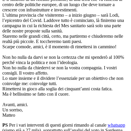
centro delle politiche europee, di un luogo che deve tornare a
crescere con infrastrutture e investimenti.
L’ultima provincia che visiteremo – a inizio giugno – sarà Lodi,
l’epicentro del Covid. Laddove tutto è cominciato, là finiremo una
campagna in cui la richiesta del Mes sanitario sarà solo una parte
delle nostre proposte sulla sanità.
Staremo nelle grandi città, certo, ma partiremo e chiuderemo nelle
realtà più piccole. E toccheremo tanti paesi.
Scarpe comode, amici, è il momento di rimettersi in cammino!
Non ho nulla da darvi se non la certezza che mi spenderò al 100%
perché vinca la politica e non l’ideologia.
Non ho nulla da chiedervi se non la vostra compagnia. I vostri
consigli. Il vostro affetto.
Lo stare insieme e il dividere l’essenziale per un obiettivo che non
coinvolge me: coinvolge tutti.
Rimettersi in gioco alla soglia dei cinquant’anni costa fatica.
Ma è bellissimo se fatto con il cuore.
Avanti, amici.
Un sorriso,
Matteo
PS
Per i vari interventi di questi giorni rimando al canale
whatsapp
(siamo già a 27 mila), soprattutto sull’analisi del voto in Sardegna,