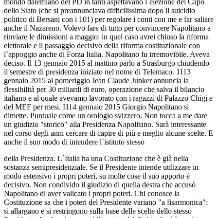
mondo dalemiano del PD in tanti aspettavano l`elezione del Capo
dello Stato (che si preannunciava difficilissima dopo il suicidio
politico di Bersani con i 101) per regolare i conti con me e far saltare
anche il Nazareno. Volevo fare di tutto per convincere Napolitano a
rinviare le dimissioni a maggio: in quel caso avrei chiuso la riforma
elettorale e il passaggio decisivo della riforma costituzionale con
l`appoggio anche di Forza Italia. Napolitano fu irremovibile. Aveva
deciso. Il 13 gennaio 2015 al mattino parlo a Strasburgo chiudendo
il semestre di presidenza iniziato nel nome di Telemaco. 1113
gennaio 2015 al pomeriggio Jean Claude Junker annuncia la
flessibilità per 30 miliardi di euro, operazione che salva il bilancio
italiano e al quale avevamo lavorato con i ragazzi di Palazzo Chigi e
del MEF per mesi. I114 gennaio 2015 Giorgio Napolitano si
dimette. Puntuale come un orologio svizzero. Non tocca a me dare
un giudizio "storico" alla Presidenza Napolitano. Sarà interessante
nel corso degli anni cercare di capire di più e meglio alcune scelte. E
anche il suo modo di intendere l`istituto stesso
della Presidenza. L`Italia ha una Costituzione che è già nella
sostanza semipresidenziale. Se il Presidente intende utilizzare in
modo estensivo i propri poteri, su molte cose il suo apporto è
decisivo. Non condivido il giudizio di quella destra che accusò
Napolitano di aver valicato i propri poteri. Chi conosce la
Costituzione sa che i poteri del Presidente variano "a fisarmonica":
si allargano e si restringono sulla base delle scelte dello stesso