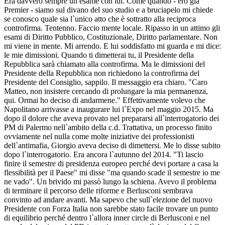
Era davvero sempre un esame con lui. Come quando - ero già
Premier - siamo sul divano del suo studio e a bruciapelo mi chiede
se conosco quale sia l`unico atto che è sottratto alla reciproca
controfirma. Tentenno. Faccio mente locale. Ripasso in un attimo gli
esami di Diritto Pubblico, Costituzionale, Diritto parlamentare. Non
mi viene in mente. Mi arrendo. E lui soddisfatto mi guarda e mi dice:
le mie dimissioni. Quando ti dimetterai tu, il Presidente della
Repubblica sarà chiamato alla controfirma. Ma le dimissioni del
Presidente della Repubblica non richiedono la controfirma del
Presidente del Consiglio, sappilo. Il messaggio era chiaro. "Caro
Matteo, non insistere cercando di prolungare la mia permanenza,
qui. Ormai ho deciso di andarmene." Effettivamente volevo che
Napolitano arrivasse a inaugurare lui l`Expo nel maggio 2015. Ma
dopo il dolore che aveva provato nel prepararsi all`interrogatorio dei
PM di Palermo nell`ambito della c.d. Trattativa, un processo finito
ovviamente nel nulla come molte iniziative dei professionisti
dell`antimafia, Giorgio aveva deciso di dimettersi. Me lo disse subito
dopo l`interrogatorio. Era ancora l`autunno del 2014. "Ti lascio
finire il semestre di presidenza europeo perché devi portare a casa la
flessibilità per il Paese" mi disse "ma quando scade il semestre io me
ne vado". Un brivido mi passò lungo la schiena. Avevo il problema
di terminare il percorso delle riforme e Berlusconi sembrava
convinto ad andare avanti. Ma sapevo che sull`elezione del nuovo
Presidente con Forza Italia non sarebbe stato facile trovare un punto
di equilibrio perché dentro l`allora inner circle di Berlusconi e nel