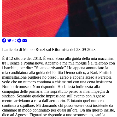
L'articolo di Matteo Renzi sul Riformista del 23-09-2023
È il 12 ottobre del 2013. È sera. Sono alla guida della mia macchina
tra Firenze e Pontassieve. Accanto a me mia moglie è al telefono con
i bambini, per dire: "Stiamo arrivando" Ho appena annunciato la
mia candidatura alla guida del Partito Democratico, a Bari. Finita la
manifestazione pugliese ho preso l`aereo e appena sceso a Peretola
vedo che un numero continua a chiamarmi con una certa insistenza.
Non lo riconosco. Non rispondo. Ho la testa indirizzata alla
campagna delle primarie, ma soprattutto penso ai miei impegni di
sindaco. Scambio qualche impressione sull`evento con Agnese
mentre arriviamo a casa dall`aeroporto. E intanto quel numero
continua a squillare. Mi domando chi possa essere così insistente da
chiamare in modo continuato per quasi un`ora. Oh ma questo insiste,
dico ad Agnese. Figurati se rispondo a uno sconosciuto, sarà la