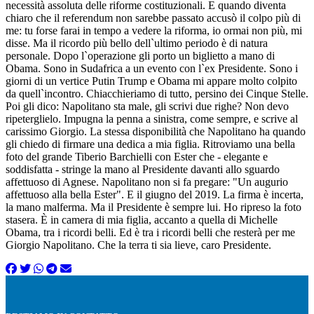
necessità assoluta delle riforme costituzionali. E quando diventa
chiaro che il referendum non sarebbe passato accusò il colpo più di
me: tu forse farai in tempo a vedere la riforma, io ormai non più, mi
disse. Ma il ricordo più bello dell`ultimo periodo è di natura
personale. Dopo l`operazione gli porto un biglietto a mano di
Obama. Sono in Sudafrica a un evento con l`ex Presidente. Sono i
giorni di un vertice Putin Trump e Obama mi appare molto colpito
da quell`incontro. Chiacchieriamo di tutto, persino dei Cinque Stelle.
Poi gli dico: Napolitano sta male, gli scrivi due righe? Non devo
ripeterglielo. Impugna la penna a sinistra, come sempre, e scrive al
carissimo Giorgio. La stessa disponibilità che Napolitano ha quando
gli chiedo di firmare una dedica a mia figlia. Ritroviamo una bella
foto del grande Tiberio Barchielli con Ester che - elegante e
soddisfatta - stringe la mano al Presidente davanti allo sguardo
affettuoso di Agnese. Napolitano non si fa pregare: "Un augurio
affettuoso alla bella Ester". E il giugno del 2019. La firma è incerta,
la mano malferma. Ma il Presidente è sempre lui. Ho ripreso la foto
stasera. È in camera di mia figlia, accanto a quella di Michelle
Obama, tra i ricordi belli. Ed è tra i ricordi belli che resterà per me
Giorgio Napolitano. Che la terra ti sia lieve, caro Presidente.