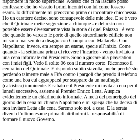
rispondere in modo superficiale. Adesso che ci ha lasciato posso
confessare che ho vissuto i primi incontri con lui come fossero
esami. Io difficilmente mi preoccupo prima di incontrare chicchessia.
Ho un carattere deciso, sono consapevole delle mie idee. E se è vero
che il Quirinale mette soggezione a chiunque - e del resto non
potrebbe essere diversamente vista la storia di quel Palazzo - è vero
che quando ho varcato le porte di quello straordinario edificio non
mi sono mai sentito a disagio con Ciampi o con Mattarella. Con
Napolitano, invece, era sempre un esame, specie all`inizio. Come
quando - la settimana prima di ricevere l`incarico - vengo invitato a
una cena informale dal Presidente. Sono a giocare alla playstation
con i miei figli. Vedo il solito 06 con il numero corto. Riconosco il
centralino del Quirinale. E rispondo subito stavolta, anche perché sto
perdendo talmente male a Fifa contro i pargoli che prendo il telefono
come una boa cui aggrapparsi per scappare da un naufragio
(calcistico) imminente. E sabato e il Presidente mi invita a cena per il
lunedì successivo, assieme al Premier Enrico Letta. Auspica
evidentemente un chiarimento informale. A metà del pomeriggio del
giorno della cena mi chiama Napolitano e mi spiega che ha deciso di
non invitare Letta alla cena. Saremo solo noi, a casa. E la serata
diventa l`ultimo esame prima di attribuirmi la responsabilità di
formare il nuovo Governo.