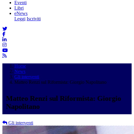
Eventi
Libri
eNews
Leggi
Iscriviti
Home
News
Gli interventi
Matteo Renzi sul Riformista: Giorgio Napolitano
Matteo Renzi sul Riformista: Giorgio
Napolitano
Gli interventi