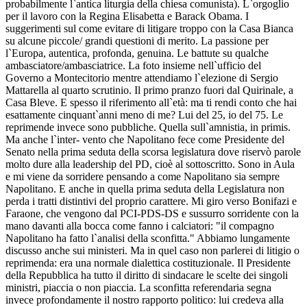
probabilmente l`antica liturgia della chiesa comunista). L`orgoglio
per il lavoro con la Regina Elisabetta e Barack Obama. I
suggerimenti sul come evitare di litigare troppo con la Casa Bianca
su alcune piccole/ grandi questioni di merito. La passione per
l`Europa, autentica, profonda, genuina. Le battute su qualche
ambasciatore/ambasciatrice. La foto insieme nell`ufficio del
Governo a Montecitorio mentre attendiamo l`elezione di Sergio
Mattarella al quarto scrutinio. Il primo pranzo fuori dal Quirinale, a
Casa Bleve. E spesso il riferimento all`età: ma ti rendi conto che hai
esattamente cinquant`anni meno di me? Lui del 25, io del 75. Le
reprimende invece sono pubbliche. Quella sull`amnistia, in primis.
Ma anche l`inter- vento che Napolitano fece come Presidente del
Senato nella prima seduta della scorsa legislatura dove riservò parole
molto dure alla leadership del PD, cioè al sottoscritto. Sono in Aula
e mi viene da sorridere pensando a come Napolitano sia sempre
Napolitano. E anche in quella prima seduta della Legislatura non
perda i tratti distintivi del proprio carattere. Mi giro verso Bonifazi e
Faraone, che vengono dal PCI-PDS-DS e sussurro sorridente con la
mano davanti alla bocca come fanno i calciatori: "il compagno
Napolitano ha fatto l`analisi della sconfitta." Abbiamo lungamente
discusso anche sui ministeri. Ma in quel caso non parlerei di litigio o
reprimenda: era una normale dialettica costituzionale. Il Presidente
della Repubblica ha tutto il diritto di sindacare le scelte dei singoli
ministri, piaccia o non piaccia. La sconfitta referendaria segna
invece profondamente il nostro rapporto politico: lui credeva alla