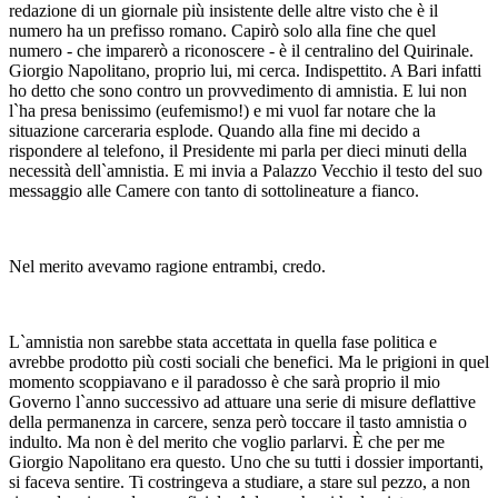
redazione di un giornale più insistente delle altre visto che è il
numero ha un prefisso romano. Capirò solo alla fine che quel
numero - che imparerò a riconoscere - è il centralino del Quirinale.
Giorgio Napolitano, proprio lui, mi cerca. Indispettito. A Bari infatti
ho detto che sono contro un provvedimento di amnistia. E lui non
l`ha presa benissimo (eufemismo!) e mi vuol far notare che la
situazione carceraria esplode. Quando alla fine mi decido a
rispondere al telefono, il Presidente mi parla per dieci minuti della
necessità dell`amnistia. E mi invia a Palazzo Vecchio il testo del suo
messaggio alle Camere con tanto di sottolineature a fianco.
Nel merito avevamo ragione entrambi, credo.
L`amnistia non sarebbe stata accettata in quella fase politica e
avrebbe prodotto più costi sociali che benefici. Ma le prigioni in quel
momento scoppiavano e il paradosso è che sarà proprio il mio
Governo l`anno successivo ad attuare una serie di misure deflattive
della permanenza in carcere, senza però toccare il tasto amnistia o
indulto. Ma non è del merito che voglio parlarvi. È che per me
Giorgio Napolitano era questo. Uno che su tutti i dossier importanti,
si faceva sentire. Ti costringeva a studiare, a stare sul pezzo, a non