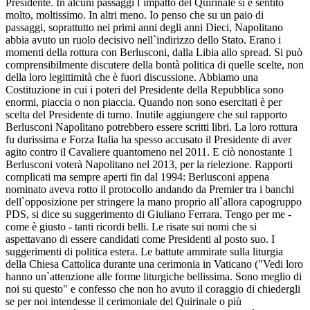
Presidente. In alcuni passaggi l`impatto del Quirinale si è sentito
molto, moltissimo. In altri meno. Io penso che su un paio di
passaggi, soprattutto nei primi anni degli anni Dieci, Napolitano
abbia avuto un ruolo decisivo nell`indirizzo dello Stato. Erano i
momenti della rottura con Berlusconi, dalla Libia allo spread. Si può
comprensibilmente discutere della bontà politica di quelle scelte, non
della loro legittimità che è fuori discussione. Abbiamo una
Costituzione in cui i poteri del Presidente della Repubblica sono
enormi, piaccia o non piaccia. Quando non sono esercitati è per
scelta del Presidente di turno. Inutile aggiungere che sul rapporto
Berlusconi Napolitano potrebbero essere scritti libri. La loro rottura
fu durissima e Forza Italia ha spesso accusato il Presidente di aver
agito contro il Cavaliere quantomeno nel 2011. E ciò nonostante 1
Berlusconi voterà Napolitano nel 2013, per la rielezione. Rapporti
complicati ma sempre aperti fin dal 1994: Berlusconi appena
nominato aveva rotto il protocollo andando da Premier tra i banchi
dell`opposizione per stringere la mano proprio all`allora capogruppo
PDS, si dice su suggerimento di Giuliano Ferrara. Tengo per me -
come è giusto - tanti ricordi belli. Le risate sui nomi che si
aspettavano di essere candidati come Presidenti al posto suo. I
suggerimenti di politica estera. Le battute ammirate sulla liturgia
della Chiesa Cattolica durante una cerimonia in Vaticano ("Vedi loro
hanno un`attenzione alle forme liturgiche bellissima. Sono meglio di
noi su questo" e confesso che non ho avuto il coraggio di chiedergli
se per noi intendesse il cerimoniale del Quirinale o più