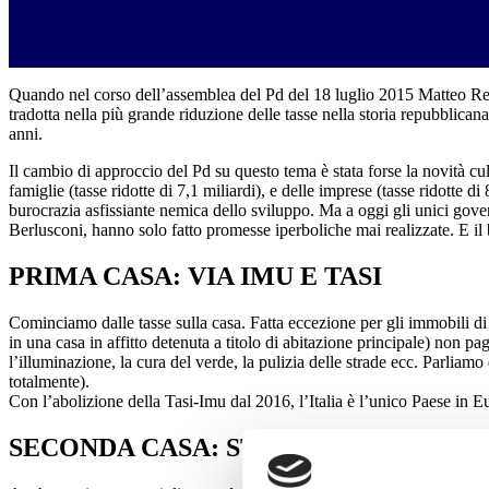
Quando nel corso dell’assemblea del Pd del 18 luglio 2015 Matteo Renz
tradotta nella più grande riduzione delle tasse nella storia repubblicana. 
anni.
Il cambio di approccio del Pd su questo tema è stata forse la novità cul
famiglie (tasse ridotte di 7,1 miliardi), e delle imprese (tasse ridotte d
burocrazia asfissiante nemica dello sviluppo. Ma a oggi gli unici gover
Berlusconi, hanno solo fatto promesse iperboliche mai realizzate. E il 
PRIMA CASA: VIA IMU E TASI
Cominciamo dalle tasse sulla casa. Fatta eccezione per gli immobili di l
in una casa in affitto detenuta a titolo di abitazione principale) non p
l’illuminazione, la cura del verde, la pulizia delle strade ecc. Parliam
totalmente).
Con l’abolizione della Tasi-Imu dal 2016, l’Italia è l’unico Paese in E
SECONDA CASA: STOP AGLI AUMENT