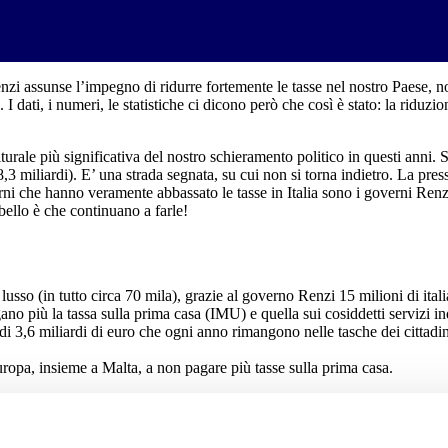
i assunse l’impegno di ridurre fortemente le tasse nel nostro Paese, non
I dati, i numeri, le statistiche ci dicono però che così è stato: la riduzio
turale più significativa del nostro schieramento politico in questi anni. 
i 8,3 miliardi). E’ una strada segnata, su cui non si torna indietro. La pr
ni che hanno veramente abbassato le tasse in Italia sono i governi Renzi-
bello è che continuano a farle!
usso (in tutto circa 70 mila), grazie al governo Renzi 15 milioni di italia
agano più la tassa sulla prima casa (IMU) e quella sui cosiddetti servizi 
o di 3,6 miliardi di euro che ogni anno rimangono nelle tasche dei cittad
uropa, insieme a Malta, a non pagare più tasse sulla prima casa.
I