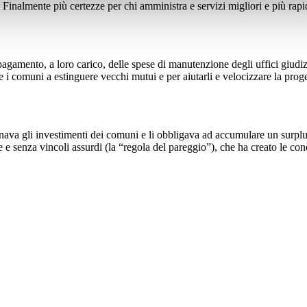
Finalmente più certezze per chi amministra e servizi migliori e più rapidi
agamento, a loro carico, delle spese di manutenzione degli uffici giudizi
are i comuni a estinguere vecchi mutui e per aiutarli e velocizzare la pro
nava gli investimenti dei comuni e li obbligava ad accumulare un surplus d
te e senza vincoli assurdi (la “regola del pareggio”), che ha creato le co