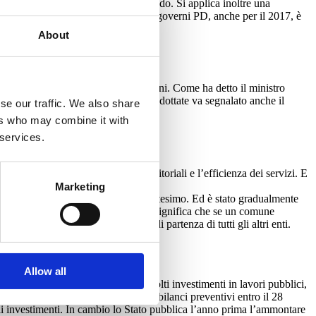
ato gratuito a parenti di primo grado. Si applica inoltre una
tare le imposte. Infatti, grazie ai governi PD, anche per il 2017, è
About
nazione dell’Irap e dell’Imu sui terreni. Come ha detto il ministro
isoccupazione”. Tra le altre misure adottate va segnalato anche il
se our traffic. We also share
per gli allevatori.
ers who may combine it with
 services.
senza considerare le differenze territoriali e l’efficienza dei servizi. E
gli lineari.
Marketing
n sono stati tagliati neppure di un centesimo. Ed è stato gradualmente
lle loro differenze territoriali: il che significa che se un comune
 per metterlo sullo stesso livello di partenza di tutti gli altri enti.
Allow all
ine anno con la conseguenza che molti investimenti in lavori pubblici,
anno l’obbligo di presentare i loro bilanci preventivi entro il 28
li investimenti. In cambio lo Stato pubblica l’anno prima l’ammontare