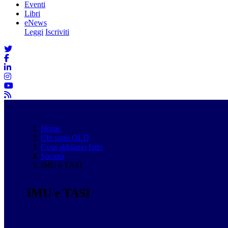
Eventi
Libri
eNews
Leggi
Iscriviti
Home
Chi sono OLD
Cosa abbiamo fatto
Società
IMU e TASI
IMU e TASI