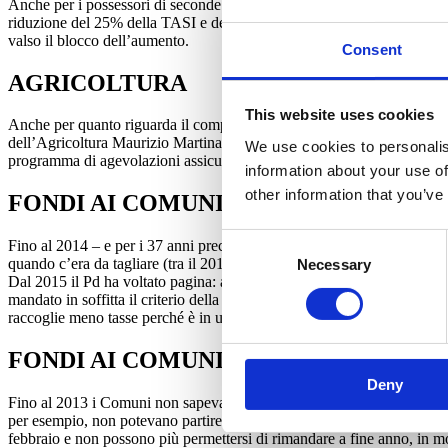
Anche per i possessori di seconde case esistono riduzioni e sconti IM
riduzione del 25% della TASI e dell’IMU sulla seconda casa se l’immob
valso il blocco dell’aumento.
Consent
AGRICOLTURA
This website uses cookies
Anche per quanto riguarda il comparto agricolo, il Pd ha lavorato per tu
dell’Agricoltura Maurizio Martina “meno tasse e più semplificazione e i
We use cookies to personalis
programma di agevolazioni assicurative in agricoltura contro le calamità
information about your use of
other information that you’ve
FONDI AI COMUNI: NIENTE TAGLI
Consent
Fino al 2014 – e per i 37 anni precedenti – i trasferimenti ai Comuni eran
quando c’era da tagliare (tra il 2010 e il 2014 i comuni si sono visti pri
Necessary
Selection
Dal 2015 il Pd ha voltato pagina: a eccezione di 1,2 miliardi tagliati n
mandato in soffitta il criterio della spesa storica: ora i trasferimenti ai
raccoglie meno tasse perché è in un territorio meno ricco e ha costi dei se
FONDI AI COMUNI: TEMPI CERTI
Deny
Fino al 2013 i Comuni non sapevano mai esattamente quanto avrebbero r
per esempio, non potevano partire o partivano con grande ritardo. Il Pd
febbraio e non possono più permettersi di rimandare a fine anno, in m