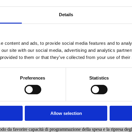
U e TASI. Una prima riduzione si applica agli immobili concessi in comod
ile è affittato a canone concordato. Inoltre i Comuni non possono aumen
Details
telare il reddito delle imprese con sostegni concreti a partire dall’elimi
nvestimenti per sostenere un settore strategico anche per la lotta alla d
e content and ads, to provide social media features and to analy
 naturali, più fondi per il rinnovo della macchine agricole e meno tasse 
 our site with our social media, advertising and analytics partn
 provided to them or that they’ve collected from your use of their
o basati sul criterio della spesa storica, vale a dire venivano distribuiti 
vare ben 7,2 miliardi di euro di trasferimento), la logica era quella dei ta
Preferences
Statistics
el 2015 per finanziare gli 80 euro, i trasferimenti ordinari ai comuni no
 comuni sono distribuiti tenendo conto delle reali necessità degli enti e de
rvizi maggiori a causa delle caratteristiche territoriali, lo Stato interviene
Allow selection
icevuto dallo Stato e infatti approvavano i loro bilanci preventivi a f
 ha messo fine alla stagione delle proroghe e dell’incertezza. I comuni h
odo da favorire capacità di programmazione della spesa e la ripresa deg