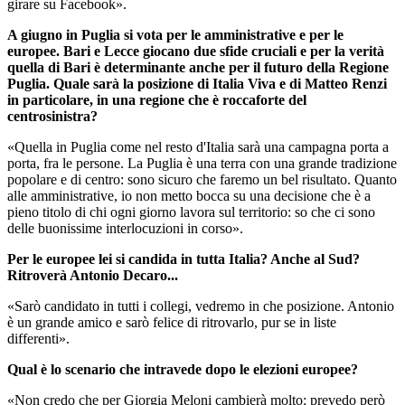
girare su Facebook».
A giugno in Puglia si vota per le amministrative e per le
europee. Bari e Lecce giocano due sfide cruciali e per la verità
quella di Bari è determinante anche per il futuro della Regione
Puglia. Quale sarà la posizione di Italia Viva e di Matteo Renzi
in particolare, in una regione che è roccaforte del
centrosinistra?
«Quella in Puglia come nel resto d'Italia sarà una campagna porta a
porta, fra le persone. La Puglia è una terra con una grande tradizione
popolare e di centro: sono sicuro che faremo un bel risultato. Quanto
alle amministrative, io non metto bocca su una decisione che è a
pieno titolo di chi ogni giorno lavora sul territorio: so che ci sono
delle buonissime interlocuzioni in corso».
Per le europee lei si candida in tutta Italia? Anche al Sud?
Ritroverà Antonio Decaro...
«Sarò candidato in tutti i collegi, vedremo in che posizione. Antonio
è un grande amico e sarò felice di ritrovarlo, pur se in liste
differenti».
Qual è lo scenario che intravede dopo le elezioni europee?
«Non credo che per Giorgia Meloni cambierà molto: prevedo però