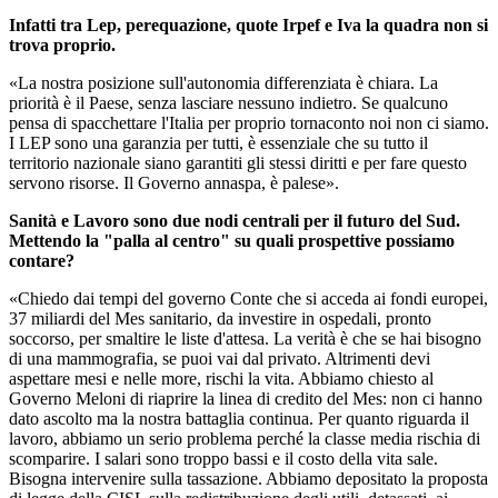
Infatti tra Lep, perequazione, quote Irpef e Iva la quadra non si
trova proprio.
«La nostra posizione sull'autonomia differenziata è chiara. La
priorità è il Paese, senza lasciare nessuno indietro. Se qualcuno
pensa di spacchettare l'Italia per proprio tornaconto noi non ci siamo.
I LEP sono una garanzia per tutti, è essenziale che su tutto il
territorio nazionale siano garantiti gli stessi diritti e per fare questo
servono risorse. Il Governo annaspa, è palese».
Sanità e Lavoro sono due nodi centrali per il futuro del Sud.
Mettendo la "palla al centro" su quali prospettive possiamo
contare?
«Chiedo dai tempi del governo Conte che si acceda ai fondi europei,
37 miliardi del Mes sanitario, da investire in ospedali, pronto
soccorso, per smaltire le liste d'attesa. La verità è che se hai bisogno
di una mammografia, se puoi vai dal privato. Altrimenti devi
aspettare mesi e nelle more, rischi la vita. Abbiamo chiesto al
Governo Meloni di riaprire la linea di credito del Mes: non ci hanno
dato ascolto ma la nostra battaglia continua. Per quanto riguarda il
lavoro, abbiamo un serio problema perché la classe media rischia di
scomparire. I salari sono troppo bassi e il costo della vita sale.
Bisogna intervenire sulla tassazione. Abbiamo depositato la proposta