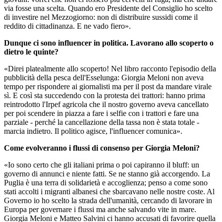
via fosse una scelta. Quando ero Presidente del Consiglio ho scelto
di investire nel Mezzogiorno: non di distribuire sussidi come il
reddito di cittadinanza. E ne vado fiero».
Dunque ci sono influencer in politica. Lavorano allo scoperto o
dietro le quinte?
«Direi platealmente allo scoperto! Nel libro racconto l'episodio della
pubblicità della pesca dell'Esselunga: Giorgia Meloni non aveva
tempo per rispondere ai giornalisti ma per il post da mandare virale
sì. E così sta succedendo con la protesta dei trattori: hanno prima
reintrodotto l'Irpef agricola che il nostro governo aveva cancellato
per poi scendere in piazza a fare i selfie con i trattori e fare una
parziale - perché la cancellazione della tassa non è stata totale -
marcia indietro. Il politico agisce, l'influencer comunica».
Come evolveranno i flussi di consenso per Giorgia Meloni?
«Io sono certo che gli italiani prima o poi capiranno il bluff: un
governo di annunci e niente fatti. Se ne stanno già accorgendo. La
Puglia è una terra di solidarietà e accoglienza; penso a come sono
stati accolti i migranti albanesi che sbarcavano nelle nostre coste. Al
Governo io ho scelto la strada dell'umanità, cercando di lavorare in
Europa per governare i flussi ma anche salvando vite in mare.
Giorgia Meloni e Matteo Salvini ci hanno accusati di favorire quella