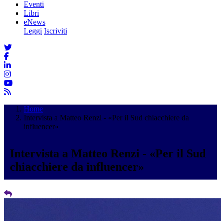
Eventi
Libri
eNews
Leggi
Iscriviti
Home
Intervista a Matteo Renzi - «Per il Sud chiacchiere da
influencer»
Intervista a Matteo Renzi - «Per il Sud
chiacchiere da influencer»