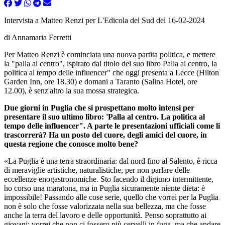
Intervista a Matteo Renzi per L'Edicola del Sud del 16-02-2024
di Annamaria Ferretti
Per Matteo Renzi è cominciata una nuova partita politica, e mettere
la "palla al centro", ispirato dal titolo del suo libro Palla al centro, la
politica al tempo delle influencer" che oggi presenta a Lecce (Hilton
Garden Inn, ore 18.30) e domani a Taranto (Salina Hotel, ore
12.00), è senz'altro la sua mossa strategica.
Due giorni in Puglia che si prospettano molto intensi per
presentare il suo ultimo libro: 'Palla al centro. La politica al
tempo delle influencer". A parte le presentazioni ufficiali come li
trascorrerà? Ha un posto del cuore, degli amici del cuore, in
questa regione che conosce molto bene?
«La Puglia è una terra straordinaria: dal nord fino al Salento, è ricca
di meraviglie artistiche, naturalistiche, per non parlare delle
eccellenze enogastronomiche. Sto facendo il digiuno intermittente,
ho corso una maratona, ma in Puglia sicuramente niente dieta: è
impossibile! Passando alle cose serie, quello che vorrei per la Puglia
non è solo che fosse valorizzata nella sua bellezza, ma che fosse
anche la terra del lavoro e delle opportunità. Penso soprattutto ai
giovani: vorrei che non ci fossero più cervelli in fuga, ma che andare