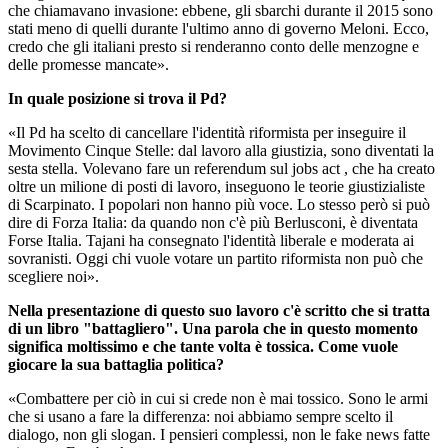
che chiamavano invasione: ebbene, gli sbarchi durante il 2015 sono
stati meno di quelli durante l'ultimo anno di governo Meloni. Ecco,
credo che gli italiani presto si renderanno conto delle menzogne e
delle promesse mancate».
In quale posizione si trova il Pd?
«Il Pd ha scelto di cancellare l'identità riformista per inseguire il
Movimento Cinque Stelle: dal lavoro alla giustizia, sono diventati la
sesta stella. Volevano fare un referendum sul jobs act , che ha creato
oltre un milione di posti di lavoro, inseguono le teorie giustizialiste
di Scarpinato. I popolari non hanno più voce. Lo stesso però si può
dire di Forza Italia: da quando non c'è più Berlusconi, è diventata
Forse Italia. Tajani ha consegnato l'identità liberale e moderata ai
sovranisti. Oggi chi vuole votare un partito riformista non può che
scegliere noi».
Nella presentazione di questo suo lavoro c'è scritto che si tratta
di un libro "battagliero". Una parola che in questo momento
significa moltissimo e che tante volta è tossica. Come vuole
giocare la sua battaglia politica?
«Combattere per ciò in cui si crede non è mai tossico. Sono le armi
che si usano a fare la differenza: noi abbiamo sempre scelto il
dialogo, non gli slogan. I pensieri complessi, non le fake news fatte