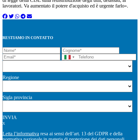
di legge della CISL sulla redistribuzione degli utili, detassati, ai
lavoratori. Va aumentato il potere d'acquisto ed è urgente farlo».
RESTIAMO IN CONTATTO
Regione
Sigla provincia
INVIA
x
Letta l’informativa
resa ai sensi dell’art. 13 del GDPR e della
normativa nazionale in materia di protezione dei dati personali