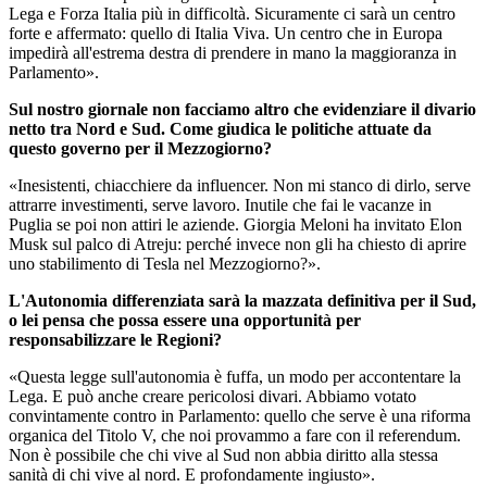
Lega e Forza Italia più in difficoltà. Sicuramente ci sarà un centro
forte e affermato: quello di Italia Viva. Un centro che in Europa
impedirà all'estrema destra di prendere in mano la maggioranza in
Parlamento».
Sul nostro giornale non facciamo altro che evidenziare il divario
netto tra Nord e Sud. Come giudica le politiche attuate da
questo governo per il Mezzogiorno?
«Inesistenti, chiacchiere da influencer. Non mi stanco di dirlo, serve
attrarre investimenti, serve lavoro. Inutile che fai le vacanze in
Puglia se poi non attiri le aziende. Giorgia Meloni ha invitato Elon
Musk sul palco di Atreju: perché invece non gli ha chiesto di aprire
uno stabilimento di Tesla nel Mezzogiorno?».
L'Autonomia differenziata sarà la mazzata definitiva per il Sud,
o lei pensa che possa essere una opportunità per
responsabilizzare le Regioni?
«Questa legge sull'autonomia è fuffa, un modo per accontentare la
Lega. E può anche creare pericolosi divari. Abbiamo votato
convintamente contro in Parlamento: quello che serve è una riforma
organica del Titolo V, che noi provammo a fare con il referendum.
Non è possibile che chi vive al Sud non abbia diritto alla stessa
sanità di chi vive al nord. E profondamente ingiusto».