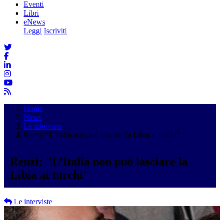
Eventi
Libri
eNews
Leggi
Iscriviti
Home
News
Le interviste
Renzi: "L’Italia non può lasciare la Libia ai turchi"
Renzi: "L’Italia non può lasciare la
Libia ai turchi"
Le interviste