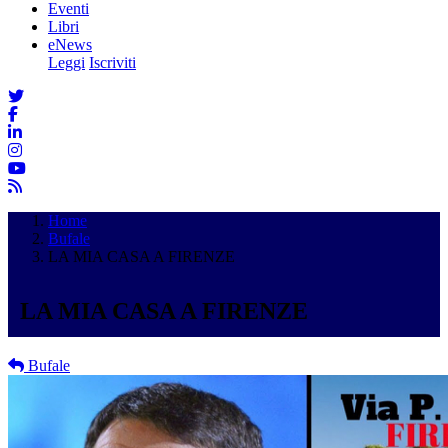
Eventi
Libri
eNews
Leggi
Iscriviti
Home
Bufale
LA MIA CASA A FIRENZE
LA MIA CASA A FIRENZE
Bufale