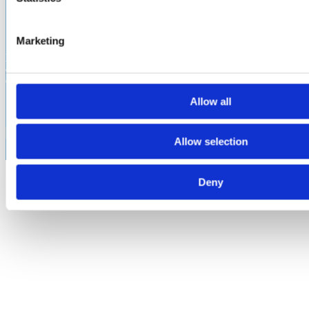
Do il consenso
Non do il consenso
Marketing
per ricevere informazioni sulle attività di Italia Viva e delle sue
articolazioni mediante newsletter, tecniche di comunicazione a
distanza o strumenti di contatto tradizionali
Allow all
Do il consenso
Non do il consenso
Allow selection
Deny