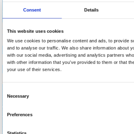
Consent
Details
RESTIAMO IN CONTATTO
This website uses cookies
We use cookies to personalise content and ads, to provide s
and to analyse our traffic. We also share information about yo
Regione
with our social media, advertising and analytics partners wh
with other information that you’ve provided to them or that th
your use of their services.
Sigla provincia
INVIA
Consent
x
Necessary
Selection
Letta l’informativa
resa ai sensi dell’art. 13 del GDPR e della
normativa nazionale in materia di protezione dei dati personali
Preferences
acconsento al trattamento dei miei dati personali:
per la gestione della iniziativa promossa da Italia Viva, compreso
l’invio di informazioni sullo stato della medesima
Statistics