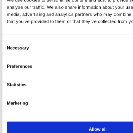
We use cookies to personalise content and ads, to provide s
considerato umile perché taccio davanti alle fake news.
analyse our traffic. We also share information about your use 
media, advertising and analytics partners who may combine it
Matteo Renzi
that you’ve provided to them or that they’ve collected from yo
Consent
RESTIAMO IN CONTATTO
Necessary
Selection
Preferences
Regione
Statistics
Sigla provincia
Marketing
INVIA
x
Allow all