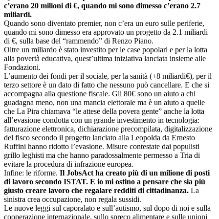
c’erano 20 milioni di €, quando mi sono dimesso c’erano 2.7
miliardi.
Quando sono diventato premier, non c’era un euro sulle periferie,
quando mi sono dimesso era approvato un progetto da 2.1 miliardi
di €, sulla base del “rammendo” di Renzo Piano.
Oltre un miliardo è stato investito per le case popolari e per la lotta
alla povertà educativa, quest’ultima iniziativa lanciata insieme alle
Fondazioni.
L’aumento dei fondi per il sociale, per la sanità (+8 miliardi€), per il
terzo settore è un dato di fatto che nessuno può cancellare. E che si
accompagna alla questione fiscale. Gli 80€ sono un aiuto a chi
guadagna meno, non una mancia elettorale ma è un aiuto a quelle
che La Pira chiamava “le attese della povera gente” anche la lotta
all’evasione condotta con un grande investimento in tecnologia:
fatturazione elettronica, dichiarazione precompilata, digitalizzazione
del fisco secondo il progetto lanciato alla Leopolda da Ernesto
Ruffini hanno ridotto l’evasione. Misure contestate dai populisti
grillo leghisti ma che hanno paradossalmente permesso a Tria di
evitare la procedura di infrazione europea.
Infine: le riforme.
Il JobsAct ha creato più di un milione di posti
di lavoro secondo ISTAT. E io mi ostino a pensare che sia più
giusto creare lavoro che regalare redditi di cittadinanza.
La
sinistra crea occupazione, non regala sussidi.
Le nuove leggi sul caporalato e sull’autismo, sul dopo di noi e sulla
cooperazione internazionale, sullo spreco alimentare e sulle unioni