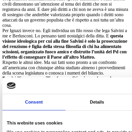
civili dimostrano un’attenzione al tema dei diritti che non si
registrava da anni. E dare più diritti a chi non ne aveva è una misura
di sostegno che andrebbe valorizzata proprio quando i diritti sono
attaccati da un governo populista che è rispetto a noi tutta un’altra
cosa.
Per Ignazi invece no. Egli individua un filo rosso che lega Salvini a
me e Berlusconi. Lo pensano tanti nostalgici della ditta. E
questa
visione ideologica per cui alla fine Salvini è solo la prosecuzione
del renzismo è figlia della stessa filosofia di chi ha alimentato
scissioni, organizzato fuoco amico e distrutto l’unità del Pd con
l’effetto di consegnare il Paese all’altro Matteo.
Rispetto le altrui idee. Ma sui fatti sono pronto a un confronto
all’americana con chiunque abbia studiato almeno i provvedimenti
della scorsa legislatura o conosca i numeri del bilancio.
Perché l’ignoranza grillina fa proseliti e siamo al paradosso per
cui chi scrive raffinati commenti senza conoscere i fatti è
paradossalmente populista quanto chi ci governa.
Essi infatti
giudicano il carattere “strafottente” di un politico senza approfondire
gli atti di governo di quel politico.
Consent
Details
Si fermano alle apparenze.
Vogliamo dire che c’è bisogno di fare di più per chi sta peggio?
Facciamolo. Ma
accarezzare il concetto che i governi Pd e quelli
delle destre siano la stessa cosa e che nessuno abbia fatto niente,
This website uses cookies
non è semplicemente ingiusto. È falso.
Preferisco essere giudicato
arrogante perché porto numeri incontrovertibili che essere