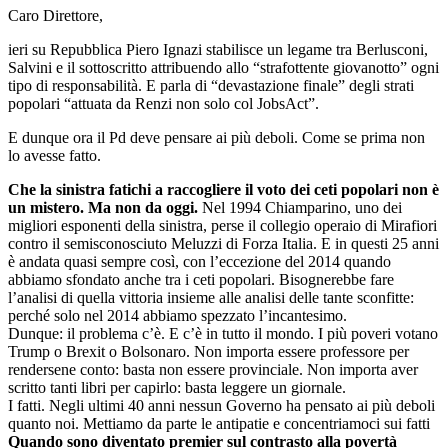
Caro Direttore,
ieri su Repubblica Piero Ignazi stabilisce un legame tra Berlusconi,
Salvini e il sottoscritto attribuendo allo “strafottente giovanotto” ogni
tipo di responsabilità. E parla di “devastazione finale” degli strati
popolari “attuata da Renzi non solo col JobsAct”.
E dunque ora il Pd deve pensare ai più deboli. Come se prima non
lo avesse fatto.
Che la sinistra fatichi a raccogliere il voto dei ceti popolari non è
un mistero. Ma non da oggi.
Nel 1994 Chiamparino, uno dei
migliori esponenti della sinistra, perse il collegio operaio di Mirafiori
contro il semisconosciuto Meluzzi di Forza Italia. E in questi 25 anni
è andata quasi sempre così, con l’eccezione del 2014 quando
abbiamo sfondato anche tra i ceti popolari. Bisognerebbe fare
l’analisi di quella vittoria insieme alle analisi delle tante sconfitte:
perché solo nel 2014 abbiamo spezzato l’incantesimo.
Dunque: il problema c’è. E c’è in tutto il mondo. I più poveri votano
Trump o Brexit o Bolsonaro. Non importa essere professore per
rendersene conto: basta non essere provinciale. Non importa aver
scritto tanti libri per capirlo: basta leggere un giornale.
I fatti. Negli ultimi 40 anni nessun Governo ha pensato ai più deboli
quanto noi. Mettiamo da parte le antipatie e concentriamoci sui fatti
Quando sono diventato premier sul contrasto alla povertà