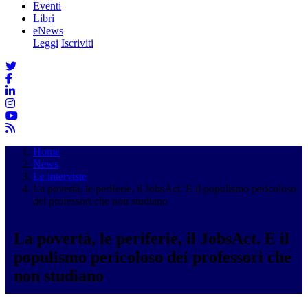
Eventi
Libri
eNews
Leggi
Iscriviti
Home
News
Le interviste
La povertà, le periferie, il JobsAct. E il populismo pericoloso
dei professori che non studiano
La povertà, le periferie, il JobsAct. E il
populismo pericoloso dei professori che
non studiano