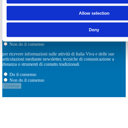
Letta l’informativa
resa ai sensi dell’art. 13 del GDPR e della
normativa nazionale in materia di protezione dei dati personali
Allow selection
acconsento al trattamento dei miei dati personali:
per la gestione della iniziativa promossa da Italia Viva, compreso
l’invio di informazioni sullo stato della medesima
Deny
Do il consenso
Non do il consenso
per ricevere informazioni sulle attività di Italia Viva e delle sue
articolazioni mediante newsletter, tecniche di comunicazione a
distanza o strumenti di contatto tradizionali
Do il consenso
Non do il consenso