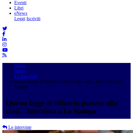
Eventi
Libri
eNews
Leggi
Iscriviti
Home
News
Le interviste
Questa legge di Bilancio porterà alla crisi – Intervista a La
Stampa
Questa legge di Bilancio porterà alla
crisi – Intervista a La Stampa
Le interviste