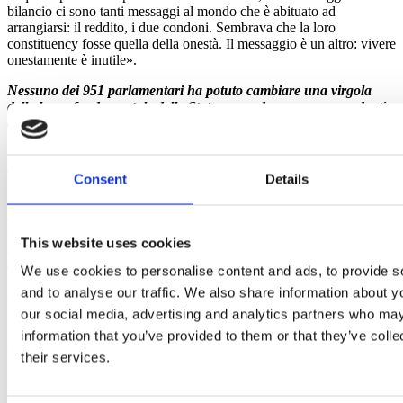
bilancio ci sono tanti messaggi al mondo che è abituato ad
arrangiarsi: il reddito, i due condoni. Sembrava che la loro
constituency fosse quella della onestà. Il messaggio è un altro: vivere
onestamente è inutile».
Nessuno dei 951 parlamentari ha potuto cambiare una virgola
della legge fondamentale dello Stato: procedura senza precedenti e
anche
germi di autoritarismo?
«Noi volevamo superare il bicameralismo perfetto, questi hanno
direttamente azzerato
Consent
Details
il Parlamento. È una clamorosa e vergognosa novità: mai si era
approvata una legge senza conoscerne il contenuto. Ma io non parlo
di autoritarismo. So che viviamo in un regime democratico, dotato di
contrappesi e so che dobbiamo ridare un senso a certe parole. Mi
This website uses cookies
aspetterei lo stesso stile, ma invano, da chi in queste ore, ha parlato
di “terrorismo”. E me lo aspetterei anche da un ministro che nei
We use cookies to personalise content and ads, to provide s
prossimi giorni convocherà al Viminale i suoi colleghi ultrà, visto
and to analyse our traffic. We also share information about yo
che lui stesso intonava cori razzisti contro i napoletani…».
our social media, advertising and analytics partners who may
Uno strappo istituzionale consumato nella distrazione di una certa
information that you’ve provided to them or that they’ve coll
intellighenzia…
their services.
«Mi chiedo dove siano quei costituzionalisti che scesero in piazza
per difendere i diritti