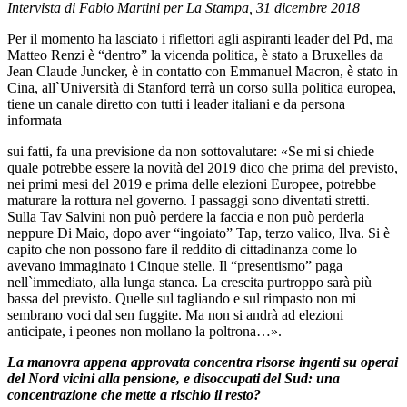
Intervista di Fabio Martini per La Stampa, 31 dicembre 2018
Per il momento ha lasciato i riflettori agli aspiranti leader del Pd, ma
Matteo Renzi è “dentro” la vicenda politica, è stato a Bruxelles da
Jean Claude Juncker, è in contatto con Emmanuel Macron, è stato in
Cina, all`Università di Stanford terrà un corso sulla politica europea,
tiene un canale diretto con tutti i leader italiani e da persona
informata
sui fatti, fa una previsione da non sottovalutare: «Se mi si chiede
quale potrebbe essere la novità del 2019 dico che prima del previsto,
nei primi mesi del 2019 e prima delle elezioni Europee, potrebbe
maturare la rottura nel governo. I passaggi sono diventati stretti.
Sulla Tav Salvini non può perdere la faccia e non può perderla
neppure Di Maio, dopo aver “ingoiato” Tap, terzo valico, Ilva. Si è
capito che non possono fare il reddito di cittadinanza come lo
avevano immaginato i Cinque stelle. Il “presentismo” paga
nell`immediato, alla lunga stanca. La crescita purtroppo sarà più
bassa del previsto. Quelle sul tagliando e sul rimpasto non mi
sembrano voci dal sen fuggite. Ma non si andrà ad elezioni
anticipate, i peones non mollano la poltrona…».
La manovra appena approvata concentra risorse ingenti su operai
del Nord vicini alla pensione, e disoccupati del Sud: una
concentrazione che mette a rischio il resto?