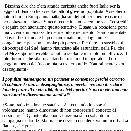
«Bisogna dire che c`era grande curiosità anche fuori Italia per la
legge di bilancio che avrebbe fatto il governo populista. Avrebbero
potuto fare in Europa una battaglia sul deficit per liberare risorse e
per abbassare le tasse. Sinceramente in tanti saremmo stati “costretti”
a seguire con attenzione questo tentativo. È stata un`occasione persa,
una vicenda imbarazzante nel metodo e nel merito. Sono aumentate
le tasse. Per mandare in pensione qualcuno, si tagliano e si
congelano le pensioni a molte più persone. Per dare un sussidio ai
disoccupati del Sud, hanno rinunciato alle assunzioni nella Pa, che
nel Mezzogiorno avrebbero potuto svolgere un ruolo più efficace. Il
mio timore è che stiamo andando incontro al temporale, ad un
peggioramento dell`economia, senza ombrello. Naturalmente spero
di sbagliarmi».
I populisti mantengono un persistente consenso: perché cercano
di colmare le nuove diseguaglianze, o perché cercano di sedare
tutte le paure di modernità, di società aperta? Sono modernamente
reazionari o diversamente
statalisti?
«Sono tradizionalmente statalisti. Aumentando le tasse al
volontariato, hanno dimostrato di non conoscere il concetto di
sussidiarietà. Quanto alla paura, funziona sì ma soltanto in
campagna elettorale. Ma ora che devono decidere, vanno in crisi. La
flat tax, che per