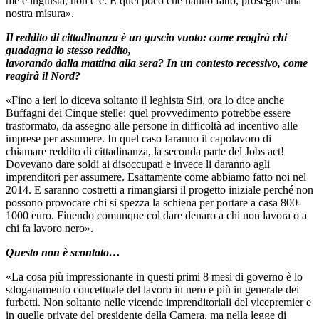
me è ingiusta, non c`è. E quel poco che hanno fatto, prosegue una
nostra misura».
Il reddito di cittadinanza è un guscio vuoto: come reagirà chi
guadagna lo stesso reddito,
lavorando dalla mattina alla sera? In un contesto recessivo, come
reagirà il Nord?
«Fino a ieri lo diceva soltanto il leghista Siri, ora lo dice anche
Buffagni dei Cinque stelle: quel provvedimento potrebbe essere
trasformato, da assegno alle persone in difficoltà ad incentivo alle
imprese per assumere. In quel caso faranno il capolavoro di
chiamare reddito di cittadinanza, la seconda parte del Jobs act!
Dovevano dare soldi ai disoccupati e invece li daranno agli
imprenditori per assumere. Esattamente come abbiamo fatto noi nel
2014. E saranno costretti a rimangiarsi il progetto iniziale perché non
possono provocare chi si spezza la schiena per portare a casa 800-
1000 euro. Finendo comunque col dare denaro a chi non lavora o a
chi fa lavoro nero».
Questo non è scontato…
«La cosa più impressionante in questi primi 8 mesi di governo è lo
sdoganamento concettuale del lavoro in nero e più in generale dei
furbetti. Non soltanto nelle vicende imprenditoriali del vicepremier e
in quelle private del presidente della Camera, ma nella legge di