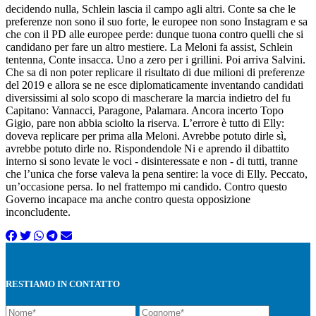
decidendo nulla, Schlein lascia il campo agli altri. Conte sa che le
preferenze non sono il suo forte, le europee non sono Instagram e sa
che con il PD alle europee perde: dunque tuona contro quelli che si
candidano per fare un altro mestiere. La Meloni fa assist, Schlein
tentenna, Conte insacca. Uno a zero per i grillini. Poi arriva Salvini.
Che sa di non poter replicare il risultato di due milioni di preferenze
del 2019 e allora se ne esce diplomaticamente inventando candidati
diversissimi al solo scopo di mascherare la marcia indietro del fu
Capitano: Vannacci, Paragone, Palamara. Ancora incerto Topo
Gigio, pare non abbia sciolto la riserva. L’errore è tutto di Elly:
doveva replicare per prima alla Meloni. Avrebbe potuto dirle sì,
avrebbe potuto dirle no. Rispondendole Ni e aprendo il dibattito
interno si sono levate le voci - disinteressate e non - di tutti, tranne
che l’unica che forse valeva la pena sentire: la voce di Elly. Peccato,
un’occasione persa. Io nel frattempo mi candido. Contro questo
Governo incapace ma anche contro questa opposizione
inconcludente.
RESTIAMO IN CONTATTO