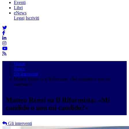
Eventi
Libri
eNews
Leggi
Iscriviti
Home
News
Gli interventi
Matteo Renzi su Il Riformista: «Mi candido o non mi
candido?»
Matteo Renzi su Il Riformista: «Mi
candido o non mi candido?»
Gli interventi