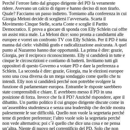
Perché l’errore fatto dal gruppo dirigente del PD fa veramente
ridere. Avevano un calcio di rigore e hanno deciso di non tirarlo.
Quale? Facciamo un passo indietro. Torniamo alla conferenza in cui
Giorgia Meloni decide di scegliersi l’avversaria. Scarta il
Movimento Cinque Stelle, scarta Conte e sceglie il Partito
Democratico. E prova a giocare di sponda con Elly Schlein cui offre
un assist mica male. La Meloni dice: sono pronta a candidarmi alle
europee e vorrei un confronto TV con Elly Schlein. Per il PD è tutta
manna dal cielo: visibilità gratis e radicalizzazione assicurata. A quel
punto al Nazareno hanno due opportunità. La prima è dire: grazie,
Giorgia, per il reciproco riconoscimento. Elly si candiderà in tutte e
cinque le circoscrizioni e contiamo di batterti. Invitiamo tutti gli
oppositori di questo Governo a votare PD e dare la preferenza a
Schlein. La seconda è dire: grazie, Giorgia, ma le elezioni europee
sono una cosa diversa da un mega sondaggio come quello che tu
intendi. Elly non si candiderà perché non potrebbe svolgere la
funzione di parlamentare europea. Entrambe le risposte sarebbero
state comprensibili e chiare. E avrebbero messo il PD in una
posizione di forza. Invece che fa il PD? Anziché rispondere, apre il
dibattito. Un partito politico il cui gruppo dirigente discute come in
un’assemblea studentesca e senza una leadership che decide mostra
palesemente le sue difficoltà. Quello non vuole la segretaria perché
teme di perdere preferenze; l’altro vuole solo la segretaria perché
non vede alternativa; poi c`è quello che dice una cosa e ne pensa
un’altra. Niente di nuovo nel correntificio del PD. Solo che non