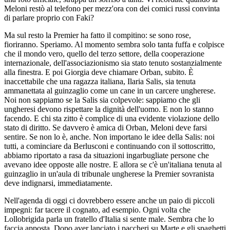
Meloni restò al telefono per mezz'ora con dei comici russi convinta
di parlare proprio con Faki?
Ma sul resto la Premier ha fatto il compitino: se sono rose,
fioriranno. Speriamo. Al momento sembra solo tanta fuffa e colpisce
che il mondo vero, quello del terzo settore, della cooperazione
internazionale, dell'associazionismo sia stato tenuto sostanzialmente
alla finestra. E poi Giorgia deve chiamare Orban, subito. È
inaccettabile che una ragazza italiana, Ilaria Salis, sia tenuta
ammanettata al guinzaglio come un cane in un carcere ungherese.
Noi non sappiamo se la Salis sia colpevole: sappiamo che gli
ungheresi devono rispettare la dignità dell'uomo. E non lo stanno
facendo. E chi sta zitto è complice di una evidente violazione dello
stato di diritto. Se davvero è amica di Orban, Meloni deve farsi
sentire. Se non lo è, anche. Non importano le idee della Salis: noi
tutti, a cominciare da Berlusconi e continuando con il sottoscritto,
abbiamo riportato a rasa da situazioni ingarbugliate persone che
avevano idee opposte alle nostre. E allora se c'è un'italiana tenuta al
guinzaglio in un'aula di tribunale ungherese la Premier sovranista
deve indignarsi, immediatamente.
Nell'agenda di oggi ci dovrebbero essere anche un paio di piccoli
impegni: far tacere il cognato, ad esempio. Ogni volta che
Lollobrigida parla un fratello d'Italia si sente male. Sembra che lo
faccia apposta. Dopo aver lanciato i paccheri su Marte e gli spaghetti