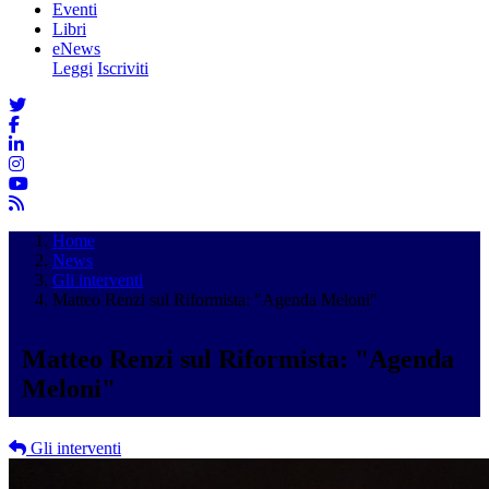
Eventi
Libri
eNews
Leggi
Iscriviti
Home
News
Gli interventi
Matteo Renzi sul Riformista: "Agenda Meloni"
Matteo Renzi sul Riformista: "Agenda
Meloni"
Gli interventi