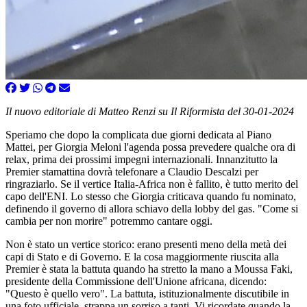
Il nuovo editoriale di Matteo Renzi su Il Riformista del 30-01-2024
Speriamo che dopo la complicata due giorni dedicata al Piano
Mattei, per Giorgia Meloni l'agenda possa prevedere qualche ora di
relax, prima dei prossimi impegni internazionali. Innanzitutto la
Premier stamattina dovrà telefonare a Claudio Descalzi per
ringraziarlo. Se il vertice Italia-Africa non è fallito, è tutto merito del
capo dell'ENI. Lo stesso che Giorgia criticava quando fu nominato,
definendo il governo di allora schiavo della lobby del gas. "Come si
cambia per non morire" potremmo cantare oggi.
Non è stato un vertice storico: erano presenti meno della metà dei
capi di Stato e di Governo. E la cosa maggiormente riuscita alla
Premier è stata la battuta quando ha stretto la mano a Moussa Faki,
presidente della Commissione dell'Unione africana, dicendo:
"Questo è quello vero". La battuta, istituzionalmente discutibile in
una foto ufficiale, strappa un sorriso a tanti. Vi ricordate quando la