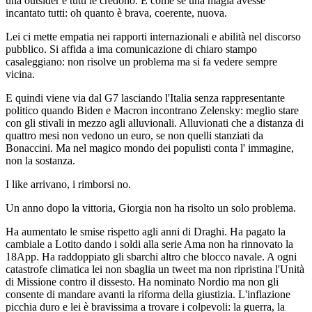
una outsider e tutti le credono. È come se una magia avesse
incantato tutti: oh quanto è brava, coerente, nuova.
Lei ci mette empatia nei rapporti internazionali e abilità nel discorso
pubblico. Si affida a ima comunicazione di chiaro stampo
casaleggiano: non risolve un problema ma si fa vedere sempre
vicina.
E quindi viene via dal G7 lasciando l'
Italia
senza rappresentante
politico quando Biden e Macron incontrano Zelensky: meglio stare
con gli stivali in mezzo agli alluvionali. Alluvionati che a distanza di
quattro mesi non vedono un euro, se non quelli stanziati da
Bonaccini. Ma nel magico mondo dei populisti conta l' immagine,
non la sostanza.
I like arr
ivano, i rimborsi no.
Un anno dopo la vittoria, Giorgia non ha risolto un solo problema.
Ha aumentato le smise rispetto agli anni di Draghi. Ha pagato la
cambiale a Lotito dando i soldi alla serie Ama non ha rinnovato la
18App. Ha raddoppiato gli sbarchi altro che blocco navale. A ogni
catastrofe climatica lei non sbaglia un tweet ma non ripristina l'Unità
di Missione contro il dissesto. Ha nominato Nordio ma non gli
consente di mandare avanti la riforma della giustizia. L'inflazione
picchia duro e lei è bravissima a trovare i colpevoli: la guerra, la