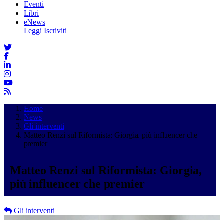
Eventi
Libri
eNews
Leggi
Iscriviti
Home
News
Gli interventi
Matteo Renzi sul Riformista: Giorgia, più influencer che
premier
Matteo Renzi sul Riformista: Giorgia,
più influencer che premier
Gli interventi