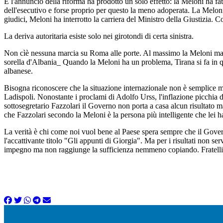
E l'annuncio della riforma ha prodotto un solo effetto: la Meloni ha fa
dell'esecutivo e forse proprio per questo la meno adoperata. La Meloni si
giudici, Meloni ha interrotto la carriera del Ministro della Giustizia. Co
La deriva autoritaria esiste solo nei girotondi di certa sinistra.
Non cìè nessuna marcia su Roma alle porte. Al massimo la Meloni mar
sorella d'Albania_ Quando la Meloni ha un problema, Tirana si fa in q
albanese.
Bisogna riconoscere che la situazione internazionale non è semplice ma
Ladispoli. Nonostante i proclami di Adolfo Urss, l'inflazione picchia 
sottosegretario Fazzolari il Governo non porta a casa alcun risultato m
che Fazzolari secondo la Meloni è la persona più intelligente che lei ha 
La verità è chi come noi vuol bene al Paese spera sempre che il Governo
l'accatt
ivan
te titolo "Gli appunti di Giorgia". Ma per i risultati non s
impegno ma non raggiunge la sufficienza nemmeno copiando. Fratelli, 