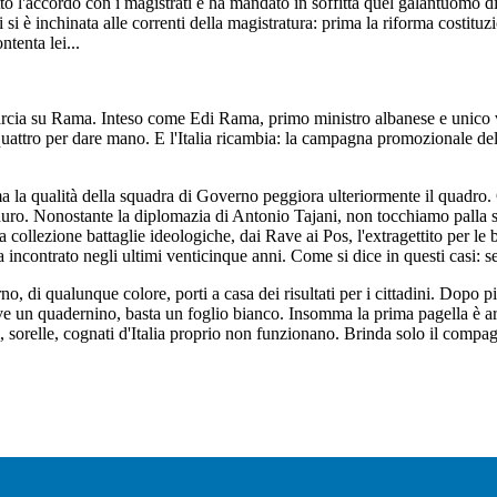
tto l'accordo con i magistrati e ha mandato in soffitta quel galantuomo d
 è inchinata alle correnti della magistratura: prima la riforma costituzio
ntenta lei...
cia su Rama. Inteso come Edi Rama, primo ministro albanese e unico ve
uattro per dare mano. E l'
Italia
ricambia: la campagna promozionale del
 la qualità della squadra di Governo peggiora ulteriormente il quadro. 
duro. Nonostante la diplomazia di Antonio Tajani, non tocchiamo palla su
a collezione battaglie ideologiche, dai Rave ai Pos, l'extragettito per l
incontrato negli ultimi venticinque anni. Come si dice in questi casi: se 
, di qualunque colore, porti a casa dei risultati per i cittadini. Dopo p
erve un quadernino, basta un foglio bianco. Insomma la prima pagella è a
sorelle, cognati d'
Italia
proprio non funzionano. Brinda solo il compagn