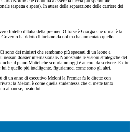
i Carlo Nordio che continua a essere la faccia più spendibile
nale (aspetta e spera). In attesa della separazione delle carriere dei
ro fratello d'
Italia
della premier. O forse è Giorgia che ormai è la
 Governo ha ridotto il turismo da noi ma ha aumentato quello
Ci sono dei ministri che sembrano più spaesati di un leone a
 nessun dossier internazionale. Nonostante le visioni strategiche del
e banche al piano Mattei che scopriamo oggi è ancora da scrivere. E dire
lui è quello più intelligente, figuriamoci come sono gli altri.
iù di un anno di esecutivo Meloni la Premier fa le dirette con
rrivata: la Meloni è come quella studentessa che ci mette tanto
o albanese, beato lui.