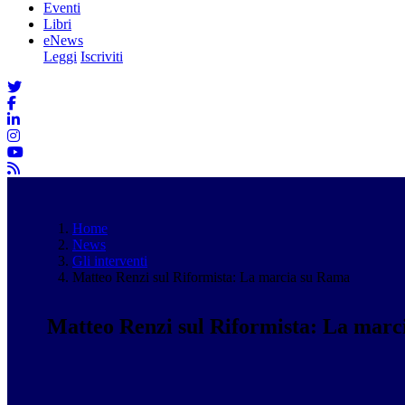
Eventi
Libri
eNews
Leggi
Iscriviti
Home
News
Gli interventi
Matteo Renzi sul Riformista: La marcia su Rama
Matteo Renzi sul Riformista: La mar