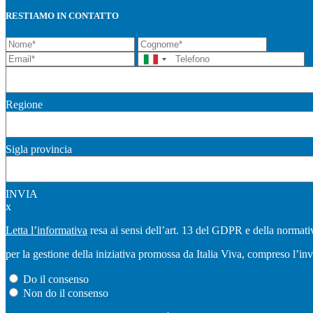
RESTIAMO IN CONTATTO
Regione
Sigla provincia
INVIA
x
Letta l’informativa
resa ai sensi dell’art. 13 del GDPR e della normativ
per la gestione della iniziativa promossa da Italia Viva, compreso l’in
Do il consenso
Non do il consenso