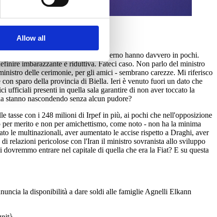
Allow all
onosciamo una dignità che in questo Governo hanno davvero in pochi.
efinire imbarazzante è riduttiva. Fateci caso. Non parlo del ministro
inistro delle cerimonie, per gli amici - sembrano carezze. Mi riferisco
con sparo della provincia di Biella. Ieri è venuto fuori un dato che
ufficiali presenti in quella sala garantire di non aver toccato la
'Italia stanno nascondendo senza alcun pudore?
e tasse con i 248 milioni di Irpef in più, ai pochi che nell'opposizione
stro per merito e non per amichettismo, come noto - non ha la minima
ato le multinazionali, aver aumentato le accise rispetto a Draghi, aver
 di relazioni pericolose con l'Iran il ministro sovranista allo sviluppo
oi dovremmo entrare nel capitale di quella che era la Fiat? E su questa
uncia la disponibilità a dare soldi alle famiglie Agnelli Elkann
nità.