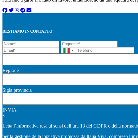
RESTIAMO IN CONTATTO
Regione
Sigla provincia
INVIA
x
Letta l’informativa
resa ai sensi dell’art. 13 del GDPR e della normativ
per la gestione della iniziativa promossa da Italia Viva, compreso l’in