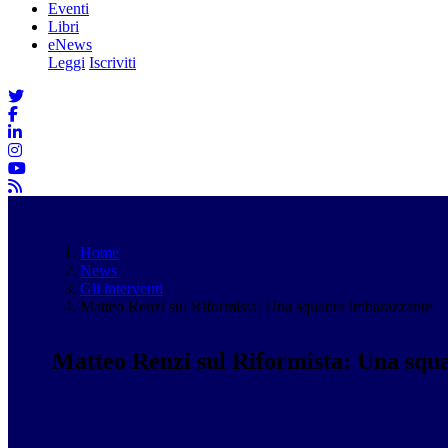
Eventi
Libri
eNews
Leggi
Iscriviti
Home
News
Gli interventi
Matteo Renzi sul Riformista: Una squadra imbarazzante
Matteo Renzi sul Riformista: Una squ