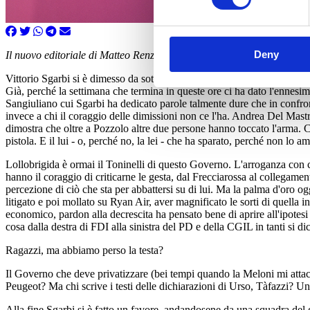
Deny
Il nuovo editoriale di Matteo Renzi su Il Riformista del 3-02-2024
Vittorio Sgarbi si è dimesso da sottosegretario. Poteva farlo prima, fo
Già, perché la settimana che termina in queste ore ci ha dato l'ennesi
Sangiuliano cui Sgarbi ha dedicato parole talmente dure che in confron
invece a chi il coraggio delle dimissioni non ce l'ha. Andrea Del Mastr
dimostra che oltre a Pozzolo altre due persone hanno toccato l'arma. Ch
pistola. E il lui - o, perché no, la lei - che ha sparato, perché non lo
Lollobrigida è ormai il Toninelli di questo Governo. L'arroganza con cu
hanno il coraggio di criticarne le gesta, dal Frecciarossa al collegame
percezione di ciò che sta per abbattersi su di lui. Ma la palma d'oro o
litigato e poi mollato su Ryan Air, aver magnificato le sorti di quella in
economico, pardon alla decrescita ha pensato bene di aprire all'ipotesi
cosa dalla destra di FDI alla sinistra del PD e della CGIL in tanti si dic
Ragazzi, ma abbiamo perso la testa?
Il Governo che deve privatizzare (bei tempi quando la Meloni mi attacc
Peugeot? Ma chi scrive i testi delle dichiarazioni di Urso, Tàfazzi? 
Alla fine Sgarbi si è fatto un favore, andandosene da una squadra del 