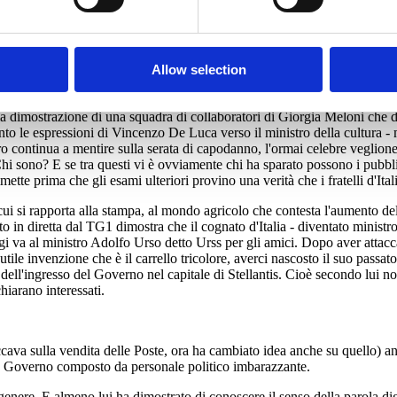
Allow selection
rse. Ma lui lo ha fatto a differenza di altri del Governo. E noi gli ric
ma dimostrazione di una squadra di collaboratori di Giorgia Meloni che d
to le espressioni di Vincenzo De Luca verso il ministro della cultura - m
o continua a mentire sulla serata di capodanno, l'ormai celebre veglione 
i sono? E se tra questi vi è ovviamente chi ha sparato possono i pubblici 
 ammette prima che gli esami ulteriori provino una verità che i fratelli d
i si rapporta alla stampa, al mondo agricolo che contesta l'aumento dell
nto in diretta dal TG1 dimostra che il cognato d'Italia - diventato mini
ggi va al ministro Adolfo Urso detto Urss per gli amici. Dopo aver attacc
utile invenzione che è il carrello tricolore, averci nascosto il suo passato
 dell'ingresso del Governo nel capitale di Stellantis. Cioè secondo lui n
hiarano interessati.
ava sulla vendita delle Poste, ora ha cambiato idea anche su quello) ann
Un Governo composto da personale politico imbarazzante.
genere. E almeno lui ha dimostrato di conoscere il senso della parola dig