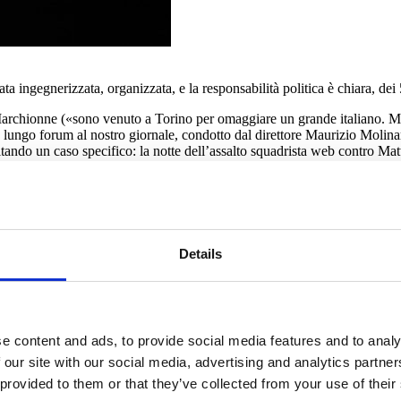
ata ingegnerizzata, organizzata, e la responsabilità politica è chiara, dei
o Marchionne («sono venuto a Torino per omaggiare un grande italiano. M
go forum al nostro giornale, condotto dal direttore Maurizio Molinari, da
itando un caso specifico: la notte dell’assalto squadrista web contro Matt
 insultato online il presidente della Repubblica non li hanno fatti i russi,
iudiziarie bisogna rispettare il magistrato. Ma la responsabilità politic
Details
eachment per Mattarella, e contemporaneamente decollavano alcuni hasht
blica. La responsabilità politica è chiara».
i del populismo. Non crede però che un’alternativa al nazionalpopul
 online dei populisti, la stessa che ha distrutto la Clinton?
ndo Obama mi disse che una delle cose più belle di John McCain era stat
e content and ads, to provide social media features and to analy
pagande coordinate».
 our site with our social media, advertising and analytics partn
 provided to them or that they’ve collected from your use of their
are, elitario, non vede il rischio?