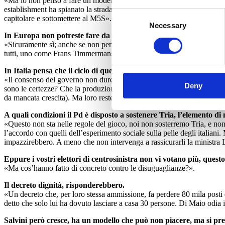
«Ma io non penso a fare un modello Macron italiano, anche per un motiv
establishment ha spianato la strada ai populisti, e rotto l’unico argine
Consent
capitolare e sottomettere al M5S».
Necessary
Selection
In Europa non potreste fare da subito un fronte comune contro i 
«Sicuramente sì; anche se non penso possa proporlo un ex premier itali
tutti, uno come Frans Timmermans, di cui abbiamo parlato anche con M
In Italia pensa che il ciclo di questo governo sarà di una legislatu
«Il consenso del governo non durerà, ma la crisi non la fanno, state ce
Deny
sono le certezze? Che la produzione industriale scende, lo spread sale,
da mancata crescita). Ma loro resteranno attaccati alle poltrone».
A quali condizioni il Pd è disposto a sostenere Tria, l’elemento 
«Questo non sta nelle regole del gioco, noi non sosterremo Tria, e no
l’accordo con quelli dell’esperimento sociale sulla pelle degli italian
impazzirebbero. A meno che non intervenga a rassicurarli la ministra Le
Eppure i vostri elettori di centrosinistra non vi votano più, ques
«Ma cos’hanno fatto di concreto contro le disuguaglianze?».
Il decreto dignità, risponderebbero.
«Un decreto che, per loro stessa ammissione, fa perdere 80 mila posti
detto che solo lui ha dovuto lasciare a casa 30 persone. Di Maio odia il
Salvini però cresce, ha un modello che può non piacere, ma si pres