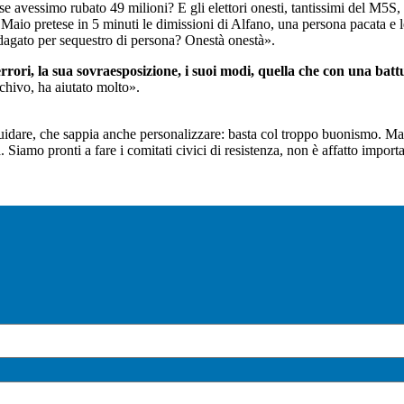
i se avessimo rubato 49 milioni? E gli elettori onesti, tantissimi del M
 Maio pretese in 5 minuti le dimissioni di Alfano, una persona pacata e l
indagato per sequestro di persona? Onestà onestà».
 errori, la sua sovraesposizione, i suoi modi, quella che con una bat
schivo, ha aiutato molto».
uidare, che sappia anche personalizzare: basta col troppo buonismo. Ma 
. Siamo pronti a fare i comitati civici di resistenza, non è affatto importa