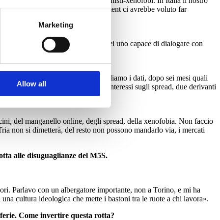
tato e si è battuto contro i populisti-xenofobi. In Italia il nostro
to parte di quell’argine. L’establishment ci avrebbe voluto far
Marketing
ci sarà un candidato socialista, vorrei uno capace di dialogare con
verne però la statura politica. Guardiamo i dati, dopo sei mesi quali
Allow all
miliardi in più da pagare (sei per interessi sugli spread, due derivanti
ini, del manganello online, degli spread, della xenofobia. Non faccio
Tria non si dimetterà, del resto non possono mandarlo via, i mercati
lotta alle disuguaglianze del M5S.
ori. Parlavo con un albergatore importante, non a Torino, e mi ha
una cultura ideologica che mette i bastoni tra le ruote a chi lavora».
iferie. Come invertire questa rotta?