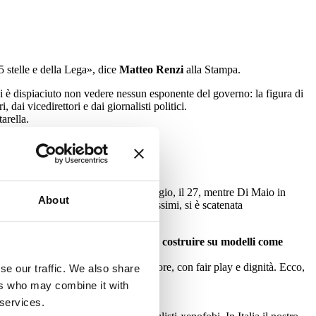
 5 stelle e della Lega», dice
Matteo Renzi
alla Stampa.
i è dispiaciuto non vedere nessun esponente del governo: la figura di
i vicedirettori e dai giornalisti politici.
arella.
 sono stati fatti in Italia»
a è del M5S. L’ultima domenica di maggio, il 27, mentre Di Maio in
About
ag con tweet violenti e pericolosissimi, si è scatenata
ismo di Lega e M5S sia difficile da costruire su modelli come
o come lo aveva riconosciuto vincitore, con fair play e dignità. Ecco,
se our traffic. We also share
ers who may combine it with
 services.