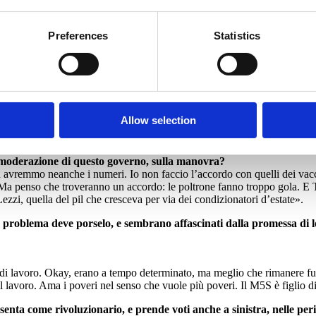
o molto semplice: in Francia Macron ha avuto un establishment che ha lot
 che rimaneva sulla loro strada, il Pd. Rivendico con orgoglio di esser sta
Preferences
Statistics
nazionalpopulisti, con Pse, Macron, Alde, verdi?
ano. Io vorrei dentro anche Tsipras, un fronte da Macron a Tsipras. Se 
inniti di recente, sarebbe un ottimo candidato».
ra intera?
rti. Hanno i modi di occupazione delle poltrone del pentapartito, senza a
Allow selection
 Draghi ci avverte che le parole del governo hanno fatto danni, avremo 8 
di moderazione di questo governo, sulla manovra?
n avremmo neanche i numeri. Io non faccio l’accordo con quelli dei vacc
i. Ma penso che troveranno un accordo: le poltrone fanno troppo gola. E 
zzi, quella del pil che cresceva per via dei condizionatori d’estate».
to problema deve porselo, e sembrano affascinati dalla promessa di 
 di lavoro. Okay, erano a tempo determinato, ma meglio che rimanere fu
 lavoro. Ama i poveri nel senso che vuole più poveri. Il M5S è figlio di 
enta come rivoluzionario, e prende voti anche a sinistra, nelle per