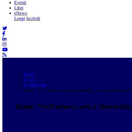
Eventi
Libri
eNews
Leggi
Iscriviti
Home
News
Le interviste
Renzi: “Nell’attacco web a Mattarella, la responsabilità po
Renzi: “Nell’attacco web a Mattarella,