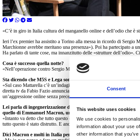
«C’è in giro in Italia cultura del manganello online e dell’odio che è st
Ieri l’ex premier ha assistito a Torino alla messa in ricordo di Sergi
Marchionne avrebbe meritano una presenza»). Poi ha partecipato a un lun
Ha parlato di tante cose, ma innanzitutto delle «strutture dell’odio». C
Cosa è successo quella notte?
«Nell’operazione contro Sergio Mattarella, i troll che hanno minacciato e
Sta dicendo che M5S e Lega sono i mandanti politici?
«Sul caso Mattarella c’è un’indagine in corso, e sulle responsabilità g
Consent
diretta tv da Fabio Fazio annunciava che il M55 avrebbe chiesto l’imp
un’aggressione online senza precedenti contro il presidente della Repub
Lei parla di ingegnerizzazione dell’odio che ha distrutto i nemic
This website uses cookies
quello di Emmanuel Macron, uno dei più devastati dalla propaganda
«Intanto va detto che tutto questo odio è stato costruito. Ricordo qua
We use cookies to personalis
tutto questo è stato distrutto. E anche Macron viene infangato da pro
information about your use of
other information that you’ve
Dici Macron e molti in Italia pensano ormai a qualcosa di antipopol