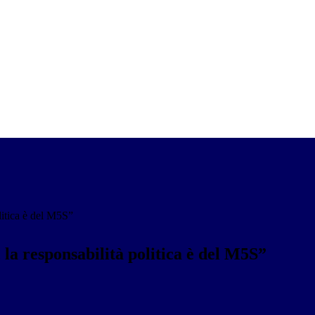
litica è del M5S”
 la responsabilità politica è del M5S”