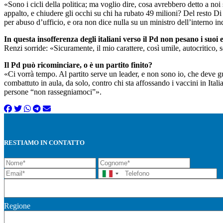
«Sono i cicli della politica; ma voglio dire, cosa avrebbero detto a no
appalto, e chiudere gli occhi su chi ha rubato 49 milioni? Del resto Di
per abuso d’ufficio, e ora non dice nulla su un ministro dell’interno 
In questa insofferenza degli italiani verso il Pd non pesano i suoi
Renzi sorride: «Sicuramente, il mio carattere, così umile, autocritico, 
Il Pd può ricominciare, o è un partito finito?
«Ci vorrà tempo. Al partito serve un leader, e non sono io, che deve g
combattuto in aula, da solo, contro chi sta affossando i vaccini in Italia
persone “non rassegniamoci”».
RESTIAMO IN CONTATTO
Regione