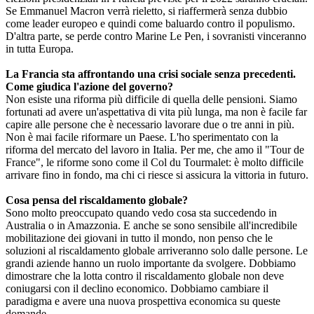
Se Emmanuel Macron verrà rieletto, si riaffermerà senza dubbio
come leader europeo e quindi come baluardo contro il populismo.
D'altra parte, se perde contro Marine Le Pen, i sovranisti vinceranno
in tutta Europa.
La Francia sta affrontando una crisi sociale senza precedenti.
Come giudica l'azione del governo?
Non esiste una riforma più difficile di quella delle pensioni. Siamo
fortunati ad avere un'aspettativa di vita più lunga, ma non è facile far
capire alle persone che è necessario lavorare due o tre anni in più.
Non è mai facile riformare un Paese. L'ho sperimentato con la
riforma del mercato del lavoro in Italia. Per me, che amo il "Tour de
France", le riforme sono come il Col du Tourmalet: è molto difficile
arrivare fino in fondo, ma chi ci riesce si assicura la vittoria in futuro.
Cosa pensa del riscaldamento globale?
Sono molto preoccupato quando vedo cosa sta succedendo in
Australia o in Amazzonia. E anche se sono sensibile all'incredibile
mobilitazione dei giovani in tutto il mondo, non penso che le
soluzioni al riscaldamento globale arriveranno solo dalle persone. Le
grandi aziende hanno un ruolo importante da svolgere. Dobbiamo
dimostrare che la lotta contro il riscaldamento globale non deve
coniugarsi con il declino economico. Dobbiamo cambiare il
paradigma e avere una nuova prospettiva economica su queste
domande.