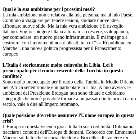
Qual è la sua ambizione per i prossimi mesi?
La mia ambizione non è relativa alla mia persona, ma al mio Paese.
Continuo a viaggiare per tenere lezioni, studiare nuove idee,
affrontare nuove sfide. Ma la mia vera ambizione è il risveglio
italiano. Voglio spingere l'Italia a tornare a crescere, sviluppando,
per cominciare, un nuovo piano infrastrutturale. E mi impegno a
costruire, con i movimenti nostri alleati, tra cui "La République en
Marche", una nuova politica progressista per il Rinascimento
europeo.
L'Italia è storicamente molto coinvolta in Libia. Lei è
preoccupato per il ruolo crescente della Turchia in questo
conflitto?
Sono molto preoccupato per il ruolo della Turchia in Medio Oriente,
nell'Africa settentrionale e in particolare in Libia. A mio avviso, le
ambizioni del Presidente Erdogan non sono chiare e dobbiamo
spiegargli che non è possibile tornare a un passato finito ormai da un
secolo, vale a dire all'Impero ottomano.
Quale posizione dovrebbe assumere l'Unione europea in questa
crisi?
L'Europa in questa vicenda gioca tutta la sua credibilità. Dobbiamo
tracciare i contorni dell'Europa di domani. Concordo con Emmanuel
Macron sul fatto che occorra chiedere a Bruxelles di svolgere un