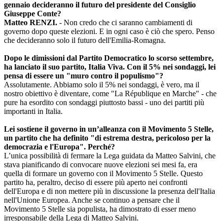
gennaio decideranno il futuro del presidente del Consiglio
Giuseppe Conte?
Matteo RENZI.
- Non credo che ci saranno cambiamenti di
governo dopo queste elezioni. E in ogni caso è ciò che spero. Penso
che decideranno solo il futuro dell'Emilia-Romagna.
Dopo le dimissioni dal Partito Democratico lo scorso settembre,
ha lanciato il suo partito, Italia Viva. Con il 5% nei sondaggi, lei
pensa di essere un "muro contro il populismo"?
Assolutamente. Abbiamo solo il 5% nei sondaggi, è vero, ma il
nostro obiettivo è diventare, come "La République en Marche" - che
pure ha esordito con sondaggi piuttosto bassi - uno dei partiti più
importanti in Italia.
Lei sostiene il governo in un’alleanza con il Movimento 5 Stelle,
un partito che ha definito "di estrema destra, pericoloso per la
democrazia e l'Europa". Perché?
L’unica possibilità di fermare la Lega guidata da Matteo Salvini, che
stava pianificando di convocare nuove elezioni sei mesi fa, era
quella di formare un governo con il Movimento 5 Stelle. Questo
partito ha, peraltro, deciso di essere più aperto nei confronti
dell'Europa e di non mettere più in discussione la presenza dell'Italia
nell'Unione Europea. Anche se continuo a pensare che il
Movimento 5 Stelle sia populista, ha dimostrato di esser meno
irresponsabile della Lega di Matteo Salvini.