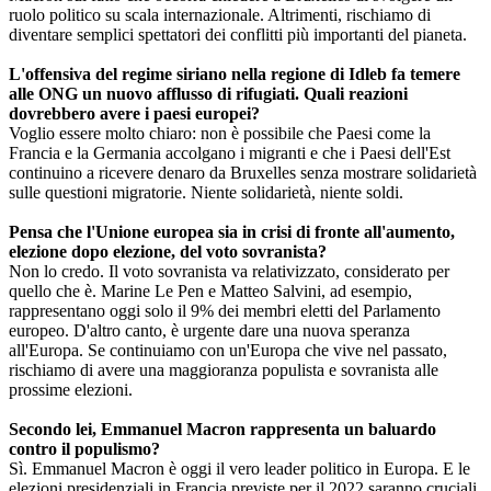
ruolo politico su scala internazionale. Altrimenti, rischiamo di
diventare semplici spettatori dei conflitti più importanti del pianeta.
L'offensiva del regime siriano nella regione di Idleb fa temere
alle ONG un nuovo afflusso di rifugiati. Quali reazioni
dovrebbero avere i paesi europei?
Voglio essere molto chiaro: non è possibile che Paesi come la
Francia e la Germania accolgano i migranti e che i Paesi dell'Est
continuino a ricevere denaro da Bruxelles senza mostrare solidarietà
sulle questioni migratorie. Niente solidarietà, niente soldi.
Pensa che l'Unione europea sia in crisi di fronte all'aumento,
elezione dopo elezione, del voto sovranista?
Non lo credo. Il voto sovranista va relativizzato, considerato per
quello che è. Marine Le Pen e Matteo Salvini, ad esempio,
rappresentano oggi solo il 9% dei membri eletti del Parlamento
europeo. D'altro canto, è urgente dare una nuova speranza
all'Europa. Se continuiamo con un'Europa che vive nel passato,
rischiamo di avere una maggioranza populista e sovranista alle
prossime elezioni.
Secondo lei, Emmanuel Macron rappresenta un baluardo
contro il populismo?
Sì. Emmanuel Macron è oggi il vero leader politico in Europa. E le
elezioni presidenziali in Francia previste per il 2022 saranno cruciali.