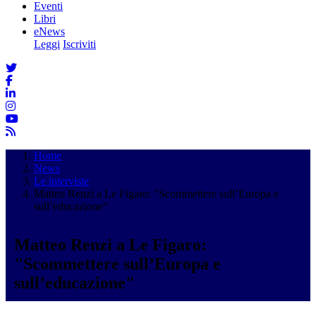
Eventi
Libri
eNews
Leggi
Iscriviti
Home
News
Le interviste
Matteo Renzi a Le Figaro: "Scommettere sull’Europa e
sull’educazione"
Matteo Renzi a Le Figaro:
"Scommettere sull’Europa e
sull’educazione"