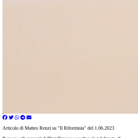
Articolo di Matteo Renzi su "Il Riformista" del 1.06.2023