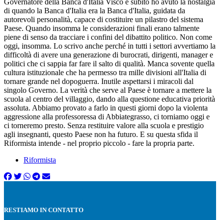
Governatore della Banca d'Italia Visco e subito ho avuto la nostalgia
di quando la Banca d'Italia era la Banca d'Italia, guidata da
autorevoli personalità, capace di costituire un pilastro del sistema
Paese. Quando insomma le considerazioni finali erano talmente
piene di senso da tracciare i confini del dibattito politico. Non come
oggi, insomma. Lo scrivo anche perché in tutti i settori avvertiamo la
difficoltà di avere una generazione di burocrati, dirigenti, manager e
politici che ci sappia far fare il salto di qualità. Manca sovente quella
cultura istituzionale che ha permesso tra mille divisioni all'Italia di
tornare grande nel dopoguerra. Inutile aspettarsi i miracoli dal
singolo Governo. La verità che serve al Paese è tornare a mettere la
scuola al centro del villaggio, dando alla questione educativa priorità
assoluta. Abbiamo provato a farlo in questi giorni dopo la violenta
aggressione alla professoressa di Abbiategrasso, ci torniamo oggi e
ci torneremo presto. Senza restituire valore alla scuola e prestigio
agli insegnanti, questo Paese non ha futuro. E su questa sfida il
Riformista intende - nel proprio piccolo - fare la propria parte.
Riformista
RESTIAMO IN CONTATTO