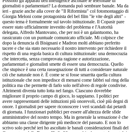
Possono gli apparati dell'intelligence ascoltare le telefonate di
giornalisti o parlamentari? La domanda può sembrare banale. Ma da
ieri - grazie anche alla cover de "Il Riformista" col fotomontaggio di
Giorgia Meloni come protagonista del bel film "le vite degli altri" -
questo tema è formalmente sul tavolo istituzionale. Il Copasir pare
essere stato ufficialmente investito del problema e l'Autorità
delegata, Alfredo Mantovano, che per noi è un galantuomo, ha
rassicurato con un puntuale comunicato ufficiale. Mi colpisce che
dopo la denuncia di Bisignani e Madron molti abbiano preferito
tacere e che sia stato necessario il nostro intervento per richiedere il
rispetto di una regola basica di cultura istituzionale: una democrazia
che intercetta, senza comprovata ragione e autorizzazione,
parlamentari e giornalisti smette di essere una democrazia. Quello
che stupisce è una certa rassegnazione di tutti a considerare naturale
ciò che naturale non è. È come se si fosse smarrita quella cultura
istituzionale che non impedisce di menarsi come fabbri sul ring della
politica ma che permette di farlo solo nell'alveo di regole condivise.
Altrimenti diventa tutto lotta nel fango. Ciascuno dovrebbe
migliorare il proprio campo di gioco, lo sappiamo. I politici per
avere rappresentanti delle istituzioni più onorevoli, cioè più degni di
onore. I giornalisti per sapere riconoscere i veri scandali dai petardi
di giornata. I funzionari pubblici per essere all'altezza delle sfide
amministrative del nostro tempo. Ma in generale la sensazione è che
abbiamo una classe dirigente più mediocre del passato. E non lo
scrivo solo perché ieri ho ascoltato le banali considerazioni finali del