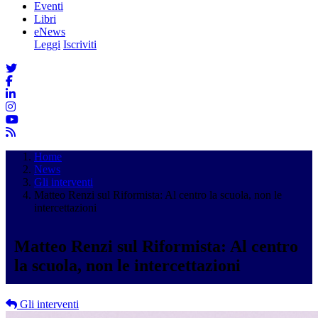
Eventi
Libri
eNews
Leggi
Iscriviti
Home
News
Gli interventi
Matteo Renzi sul Riformista: Al centro la scuola, non le
intercettazioni
Matteo Renzi sul Riformista: Al centro
la scuola, non le intercettazioni
Gli interventi