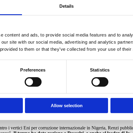
Details
e content and ads, to provide social media features and to analy
 our site with our social media, advertising and analytics partn
 provided to them or that they’ve collected from your use of their
Preferences
Statistics
2.
 Claudio Descalzi fu massacrato e molti fecero pressioni affinché io chie
Allow selection
é ho visto quanto Descalzi abbia personalmente sofferto per questa vicend
a
, giunta pochi giorni fa in seguito alla decisione della procura genera
 predecessore Paolo Scaroni.
tro i vertici Eni per corruzione internazionale in Nigeria, Renzi pubbli