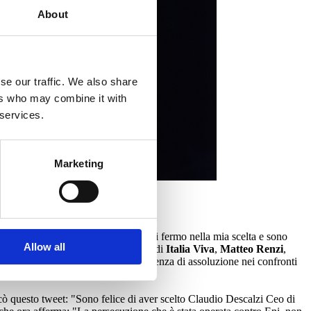
About
se our traffic. We also share
ers who may combine it with
 services.
Marketing
dessi le sue dimissioni. Io invece fui fermo nella mia scelta e sono
Allow all
a”. Intervistato dal
Foglio
, il leader di
Italia Viva
,
Matteo Renzi
,
le di Milano di non impugnare la sentenza di assoluzione nei confronti
cò questo tweet: "Sono felice di aver scelto Claudio Descalzi Ceo di