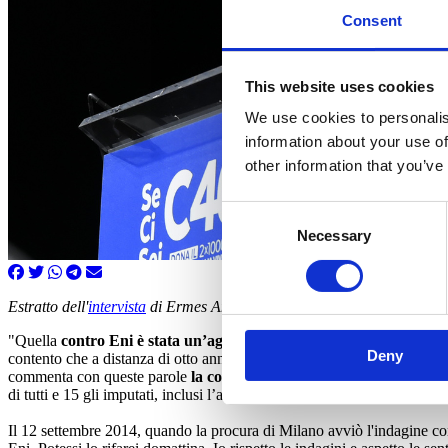
Consent
This website uses cookies
We use cookies to personalis
information about your use of
other information that you’ve
Consent
Necessary
Selection
Estratto dell'
intervista
di Ermes Antonucci, “il Foglio”, 27 luglio 202
"Quella
contro Eni è stata un’aggressione giudiziaria e mediatica
.
Deny
contento che a distanza di otto anni tutto si sia chiarito, anche perch
commenta con queste parole
la conclusione del processo Eni-Nigeri
di tutti e 15 gli imputati, inclusi l’ad di Eni Claudio Descalzi e il suo
Il 12 settembre 2014, quando la procura di Milano avviò l'indagine con