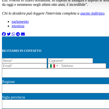
Eni. Potessi lo rifarei domattina. Io rispetto le indagini e aspetto le se
da oggi e nemmeno negli ultimi otto anni, è incredibile".
Chi lo desidera può leggere l'intervista completa a
questo indirizzo
.
parlamento
giustizia
RESTIAMO IN CONTATTO
Regione
Sigla provincia