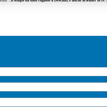
ntenze".
Il tempo ha dato ragione a Descalzi, e anche al leader di Iv
,