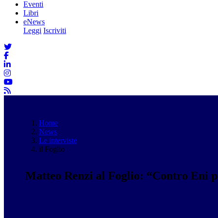
Eventi
Libri
eNews
Leggi
Iscriviti
Home
News
Le interviste
il Foglio
Matteo Renzi al Foglio: “Contro Eni p