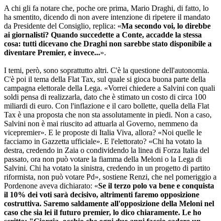
A chi gli fa notare che, poche ore prima, Mario Draghi, di fatto, lo
ha smentito, dicendo di non avere intenzione di ripetere il mandato
da Presidente del Consiglio, replica: «
Ma secondo voi, lo direbbe
ai giornalisti? Quando succedette a Conte, accadde la stessa
cosa: tutti dicevano che Draghi non sarebbe stato disponibile a
diventare Premier, e invece...
».
I temi, però, sono soprattutto altri. C'è la questione dell'autonomia
.
C'è poi il tema della Flat Tax, sul quale si gioca buona parte della
campagna elettorale della Lega. «Vorrei chiedere a Salvini con quali
soldi pensa di realizzarla, dato che è stimato un costo di circa 100
miliardi di euro. Con l'inflazione e il caro bollette, quella della Flat
Tax è una proposta che non sta assolutamente in piedi. Non a caso,
Salvini non è mai riuscito ad attuarla al Governo, nemmeno da
vicepremier». E le proposte di
Italia Viva
, allora? «Noi quelle le
facciamo in Gazzetta ufficiale». E l'elettorato? «Chi ha votato la
destra, credendo in Zaia o condividendo la linea di Forza
Italia
del
passato, ora non può votare la fiamma della Meloni o la Lega di
Salvini. Chi ha votato la sinistra, credendo in un progetto di partito
riformista, non può votare Pd», sostiene
Renzi
, che
nel pomeriggio a
Pordenone aveva dichiarato: «
Se il terzo polo va bene e conquista
il 10% dei voti sarà decisivo, altrimenti faremo opposizione
costruttiva. Saremo saldamente all'opposizione della Meloni nel
caso che sia lei il futuro premier, lo dico chiaramente. Le ho