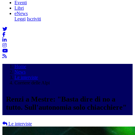
Eventi
Libri
eNews
Leggi
Iscriviti
Home
News
Le interviste
Corriere delle Alpi
Renzi a Mestre: "Basta dire di no a
tutto. Sull'autonomia solo chiacchiere"
Le interviste