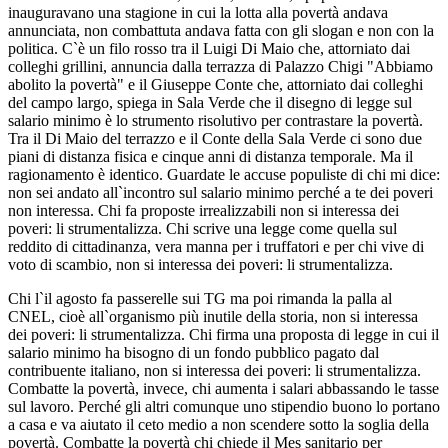
inauguravano una stagione in cui la lotta alla povertà andava
annunciata, non combattuta andava fatta con gli slogan e non con la
politica. C`è un filo rosso tra il Luigi Di Maio che, attorniato dai
colleghi grillini, annuncia dalla terrazza di Palazzo Chigi "Abbiamo
abolito la povertà" e il Giuseppe Conte che, attorniato dai colleghi
del campo largo, spiega in Sala Verde che il disegno di legge sul
salario minimo è lo strumento risolutivo per contrastare la povertà.
Tra il Di Maio del terrazzo e il Conte della Sala Verde ci sono due
piani di distanza fisica e cinque anni di distanza temporale. Ma il
ragionamento è identico. Guardate le accuse populiste di chi mi dice:
non sei andato all`incontro sul salario minimo perché a te dei poveri
non interessa. Chi fa proposte irrealizzabili non si interessa dei
poveri: li strumentalizza. Chi scrive una legge come quella sul
reddito di cittadinanza, vera manna per i truffatori e per chi vive di
voto di scambio, non si interessa dei poveri: li strumentalizza.
Chi l`il agosto fa passerelle sui TG ma poi rimanda la palla al
CNEL, cioè all`organismo più inutile della storia, non si interessa
dei poveri: li strumentalizza. Chi firma una proposta di legge in cui il
salario minimo ha bisogno di un fondo pubblico pagato dal
contribuente italiano, non si interessa dei poveri: li strumentalizza.
Combatte la povertà, invece, chi aumenta i salari abbassando le tasse
sul lavoro. Perché gli altri comunque uno stipendio buono lo portano
a casa e va aiutato il ceto medio a non scendere sotto la soglia della
povertà. Combatte la povertà chi chiede il Mes sanitario per