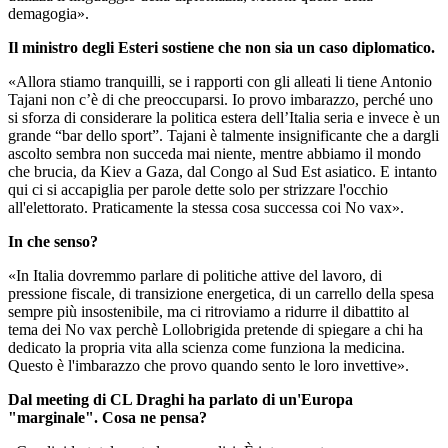
demagogia».
Il ministro degli Esteri sostiene che non sia un caso diplomatico.
«Allora stiamo tranquilli, se i rapporti con gli alleati li tiene Antonio
Tajani non c’è di che preoccuparsi. Io provo imbarazzo, perché uno
si sforza di considerare la politica estera dell’Italia seria e invece è un
grande “bar dello sport”. Tajani è talmente insignificante che a dargli
ascolto sembra non succeda mai niente, mentre abbiamo il mondo
che brucia, da Kiev a Gaza, dal Congo al Sud Est asiatico. E intanto
qui ci si accapiglia per parole dette solo per strizzare l'occhio
all'elettorato. Praticamente la stessa cosa successa coi No vax».
In che senso?
«In Italia dovremmo parlare di politiche attive del lavoro, di
pressione fiscale, di transizione energetica, di un carrello della spesa
sempre più insostenibile, ma ci ritroviamo a ridurre il dibattito al
tema dei No vax perchè Lollobrigida pretende di spiegare a chi ha
dedicato la propria vita alla scienza come funziona la medicina.
Questo è l'imbarazzo che provo quando sento le loro invettive».
Dal meeting di CL Draghi ha parlato di un'Europa
"marginale". Cosa ne pensa?