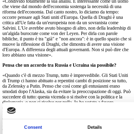
«Condivido totalmente la sua analisi. È interessante come un uomo
che viene dal mondo dell'economia sostenga la necessità di una
riforma dell'economia. Dal canto nostro, lo diciamo da tempo:
occorre pensare agli Stati uniti d'Europa. Quella di Draghi è una
critica all'Ue fatta da un'europeista non da un sovranista come
Salvini. L'Ue avrebbe avuto bisogno di altro, non della leadership di
un'algida burocrate come von der Leyen. Per dirla con parole
bibliche, il punto è tra "già" e "non ancora": è in quello spazio che si
muove la riflessione di Draghi, che dimostra di avere una visione
d'Europa. A differenza degli attuali governanti. Non si può dire che
loro abbiano una visione».
Pensa che un accordo tra Russia e Ucraina sia possibile?
«Quando c'è di mezzo Trump, tutto è imprevedibile. Gli Stati Uniti
di Trump ci hanno abituato a repentini cambi di posizione su tutto,
da Zelensky a Putin. Penso che così come gli entusiasmi erano
smodati dopo l'Alaska, sia da evitare la preoccupazione di oggi. Può
succedere di tutto: questa vicenda o si risolve con la politica e la
diplomazia, o non si risolve per nulla. Io ho votato a favore
dell'invio di armi all'Ucraina convintamente: senza il nostro sostegno
la Russia sarebbe già a Kiev. Ma sarebbe servito, e l'ho sempre
detto, anche un inviato europeo che costruisse le condizioni per la
pace. Non sappiamo che cosa accadrà a fronte dell'imprevedibilità
Consent
Details
degli scenari».