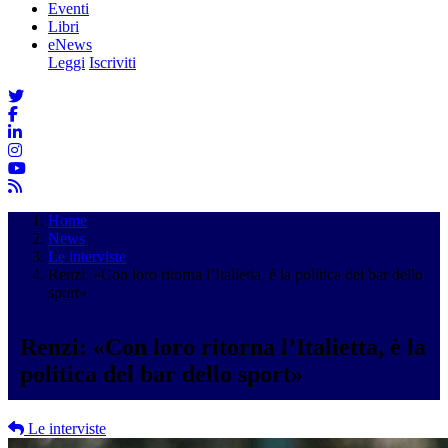
Eventi
Libri
eNews
Leggi
Iscriviti
Home
News
Le interviste
Renzi: «Con loro ritorna l’Italietta, è la politica del bar dello
sport»
Renzi: «Con loro ritorna l’Italietta, è la
politica del bar dello sport»
Le interviste