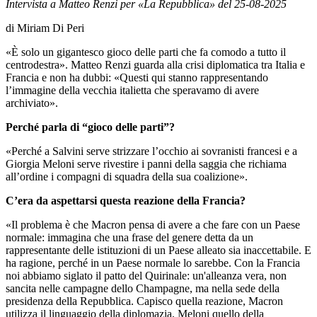
Intervista a Matteo Renzi per «La Repubblica» del 25-08-2025
di Miriam Di Peri
«È solo un gigantesco gioco delle parti che fa comodo a tutto il
centrodestra». Matteo Renzi guarda alla crisi diplomatica tra Italia e
Francia e non ha dubbi: «Questi qui stanno rappresentando
l’immagine della vecchia italietta che speravamo di avere
archiviato».
Perché parla di “gioco delle parti”?
«Perché a Salvini serve strizzare l’occhio ai sovranisti francesi e a
Giorgia Meloni serve rivestire i panni della saggia che richiama
all’ordine i compagni di squadra della sua coalizione».
C’era da aspettarsi questa reazione della Francia?
«Il problema è che Macron pensa di avere a che fare con un Paese
normale: immagina che una frase del genere detta da un
rappresentante delle istituzioni di un Paese alleato sia inaccettabile. E
ha ragione, perché in un Paese normale lo sarebbe. Con la Francia
noi abbiamo siglato il patto del Quirinale: un'alleanza vera, non
sancita nelle campagne dello Champagne, ma nella sede della
presidenza della Repubblica. Capisco quella reazione, Macron
utilizza il linguaggio della diplomazia, Meloni quello della