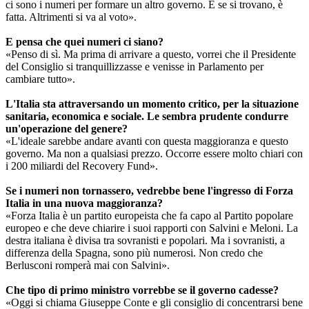
ci sono i numeri per formare un altro governo. E se si trovano, è
fatta. Altrimenti si va al voto».
E pensa che quei numeri ci siano?
«Penso di sì. Ma prima di arrivare a questo, vorrei che il Presidente
del Consiglio si tranquillizzasse e venisse in Parlamento per
cambiare tutto».
L'Italia sta attraversando un momento critico, per la situazione
sanitaria, economica e sociale. Le sembra prudente condurre
un'operazione del genere?
«L'ideale sarebbe andare avanti con questa maggioranza e questo
governo. Ma non a qualsiasi prezzo. Occorre essere molto chiari con
i 200 miliardi del Recovery Fund».
Se i numeri non tornassero, vedrebbe bene l'ingresso di Forza
Italia in una nuova maggioranza?
«Forza Italia è un partito europeista che fa capo al Partito popolare
europeo e che deve chiarire i suoi rapporti con Salvini e Meloni. La
destra italiana è divisa tra sovranisti e popolari. Ma i sovranisti, a
differenza della Spagna, sono più numerosi. Non credo che
Berlusconi romperà mai con Salvini».
Che tipo di primo ministro vorrebbe se il governo cadesse?
«Oggi si chiama Giuseppe Conte e gli consiglio di concentrarsi bene