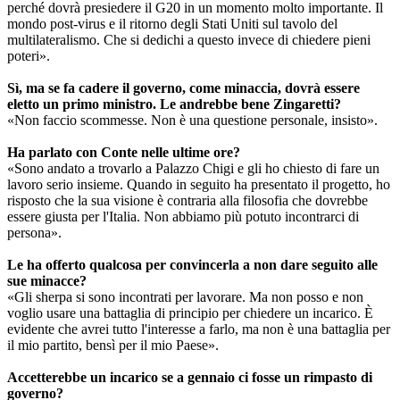
perché dovrà presiedere il G20 in un momento molto importante. Il
mondo post-virus e il ritorno degli Stati Uniti sul tavolo del
multilateralismo. Che si dedichi a questo invece di chiedere pieni
poteri».
Sì, ma se fa cadere il governo, come minaccia, dovrà essere
eletto un primo ministro. Le andrebbe bene Zingaretti?
«Non faccio scommesse. Non è una questione personale, insisto».
Ha parlato con Conte nelle ultime ore?
«Sono andato a trovarlo a Palazzo Chigi e gli ho chiesto di fare un
lavoro serio insieme. Quando in seguito ha presentato il progetto, ho
risposto che la sua visione è contraria alla filosofia che dovrebbe
essere giusta per l'Italia. Non abbiamo più potuto incontrarci di
persona».
Le ha offerto qualcosa per convincerla a non dare seguito alle
sue minacce?
«Gli sherpa si sono incontrati per lavorare. Ma non posso e non
voglio usare una battaglia di principio per chiedere un incarico. È
evidente che avrei tutto l'interesse a farlo, ma non è una battaglia per
il mio partito, bensì per il mio Paese».
Accetterebbe un incarico se a gennaio ci fosse un rimpasto di
governo?