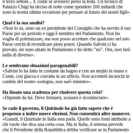
il terzo settore... È come se avessero perso la testa. Un tecnico di
Palazzo Chigi ha deciso di notte come spendere 200 miliardi che
sono la nostra ultima occasione per pensare al futuro dei nostri figli».
Qual è la sua analisi?
«Non lo so, sono un ex presidente del Consiglio che ha servito il suo
Paese per un periodo e oggi è membro del Parlamento. Non ho
voglia di polemizzare, ma non posso accettare che qualcuno nel mio
Paese cerchi di rivendicare pieni poteri. Quando Salvini ci ha
provato, mi sono alzato in Parlamento e ho detto "no". Ora, non farò
nulla di diverso».
Le sembrano situazioni paragonabili?
«Salvini lo ha fatto in costume da bagno e con un mojito in mano e
Conte, con giacca e cravatta in un ufficio. Non accetterò incarichi in
cambio del nostro sostegno, non sarò ministro».
Ha fissato una scadenza per risolvere questa crisi?
«Dipende da lui. Deve fermarsi, scusarsi e ricominciare».
Se cade il governo, il Quirinale ha già fatto sapere che è
propenso a indire nuove elezioni. Non consentirà altre manovre.
«Guardi, il Quirinale in Italia non parla. Quelle sono fonti attribuite a
chi vuole che dica una certa cosa. Ma in Italia, il sistema prevede
che il Presidente della Repubblica debba verificare se in Parlamento