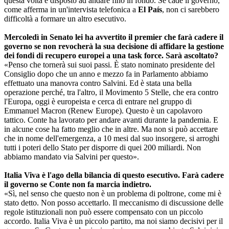
questa volta è disposto ad andare fino in fondo. Se cade il governo,
come afferma in un'intervista telefonica a
El País
, non ci sarebbero
difficoltà a formare un altro esecutivo.
Mercoledì in Senato lei ha avvertito il premier che farà cadere il
governo se non revocherà la sua decisione di affidare la gestione
dei fondi di recupero europei a una task force. Sarà ascoltato?
«Penso che tornerà sui suoi passi. È stato nominato presidente del
Consiglio dopo che un anno e mezzo fa in Parlamento abbiamo
effettuato una manovra contro Salvini. Ed è stata una bella
operazione perché, tra l'altro, il Movimento 5 Stelle, che era contro
l'Europa, oggi è europeista e cerca di entrare nel gruppo di
Emmanuel Macron (Renew Europe). Questo è un capolavoro
tattico. Conte ha lavorato per andare avanti durante la pandemia. E
in alcune cose ha fatto meglio che in altre. Ma non si può accettare
che in nome dell'emergenza, a 10 mesi dal suo insorgere, si arroghi
tutti i poteri dello Stato per disporre di quei 200 miliardi. Non
abbiamo mandato via Salvini per questo».
Italia Viva è l'ago della bilancia di questo esecutivo. Farà cadere
il governo se Conte non fa marcia indietro.
«Sì, nel senso che questo non è un problema di poltrone, come mi è
stato detto. Non posso accettarlo. Il meccanismo di discussione delle
regole istituzionali non può essere compensato con un piccolo
accordo. Italia Viva è un piccolo partito, ma noi siamo decisivi per il