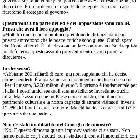
governo. Se Conte vuole pieni poteri come aveva chiesto Salvini, io
dico di no. È un problema di rispetto delle regole. E in quel caso
ritireremo il sostegno al governo».
Questa volta una parte del Pd e dell'opposizione sono con lei.
Pensa che avrà il loro appoggio?
«Molti tra quelli che in pubblico prendono le distanze da me in
privato ammettono che le nostre critiche sono giuste. Quindi spero
che Conte si fermi. È lui adesso ad andare contromano. Se riacquista
lucidità, ferma questo assurdo provvedimento, siamo pronti a
discuterne».
In che senso?
«Abbiamo 200 miliardi di euro, ma non sappiamo chi ha deciso
come spenderli. È apparso un solo documento che dice cose come:
"Per il turismo, 3.200 milioni di euro". Il turismo è fondamentale per
l'Italia. I nostri amici spagnoli saranno felici se investiamo quella
cifra. Ma è assurdo che un Paese come il nostro, con il nostro
patrimonio culturale e la nostra capacità di attrarre visitatori, investa
1'1,5% dei fondi in questo settore. Ma chi ha deciso questa follia? E
questa è solo una parte».
Non c'è stato un dibattito nel Consiglio dei ministri?
«No! E questo dimostra quanta improvvisazione ci sia stata. Non
hanno parlato con i sindaci, con i sindacati, con gli imprenditori, con