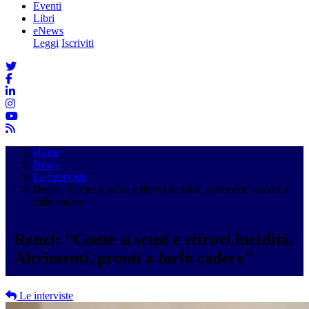
Eventi
Libri
eNews
Leggi
Iscriviti
Home
News
Le interviste
Renzi: "Conte si scusi e ritrovi lucidità. Altrimenti, pronti a
farlo cadere"
Renzi: "Conte si scusi e ritrovi lucidità.
Altrimenti, pronti a farlo cadere"
Le interviste