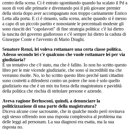
centro della scena. Ci è entrato sgomitando quando ha scalato il Pd a
suon di voti alle primarie e diventando poi il più giovane premier
della storia dopo aver accompagnato non troppo carinamente Enrico
Letta alla porta. E ci è rimasto, sulla scena, anche quando si è messo
a capo di un piccolo partito e nonostante le percentuali modeste gli
sono riusciti dei "capolavori" di fine strategia politica: c'è lui dietro
la nascita del governo giallorosso e c'è sempre lui dietro la caduta di
Giuseppe Conte e l'avvento di Mario Draghi.
Senatore Renzi, lei voleva rottamare una certa classe politica.
Adesso secondo lei c'è qualcuno che vuole rottamare lei per via
giudiziaria?
È un tentativo che c'è stato, ma che è fallito. Io non ho scritto questo
libro per le mie vicende giudiziarie, che sono sì incredibili ma che
verranno risolte. No, io ho scritto questo libro perché tanti cittadini
sono costretti a difendersi contro un potere che non è solo quello
giudiziario ma che è un mix tra forza della magistratura e pavidità
della politica che rischia di stritolare persone e aziende.
Aveva ragione Berlusconi, quindi, a denunciare la
politicizzazione di una parte della magistratura?
Diceva alcune cose sacrosante, che in qualche modo però rovinava
egli stesso offrendo non una risposta complessiva al problema ma
delle leggi ad personam. La sua diagnosi era esatta, ma la sua
risposta no.