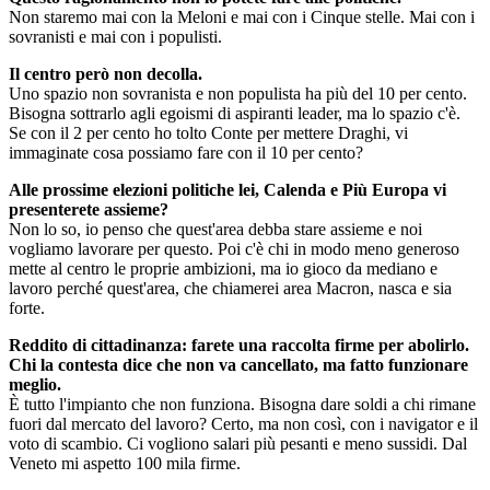
Non staremo mai con la Meloni e mai con i Cinque stelle. Mai con i
sovranisti e mai con i populisti.
Il centro però non decolla.
Uno spazio non sovranista e non populista ha più del 10 per cento.
Bisogna sottrarlo agli egoismi di aspiranti leader, ma lo spazio c'è.
Se con il 2 per cento ho tolto Conte per mettere Draghi, vi
immaginate cosa possiamo fare con il 10 per cento?
Alle prossime elezioni politiche lei, Calenda e Più Europa vi
presenterete assieme?
Non lo so, io penso che quest'area debba stare assieme e noi
vogliamo lavorare per questo. Poi c'è chi in modo meno generoso
mette al centro le proprie ambizioni, ma io gioco da mediano e
lavoro perché quest'area, che chiamerei area Macron, nasca e sia
forte.
Reddito di cittadinanza: farete una raccolta firme per abolirlo.
Chi la contesta dice che non va cancellato, ma fatto funzionare
meglio.
È tutto l'impianto che non funziona. Bisogna dare soldi a chi rimane
fuori dal mercato del lavoro? Certo, ma non così, con i navigator e il
voto di scambio. Ci vogliono salari più pesanti e meno sussidi. Dal
Veneto mi aspetto 100 mila firme.