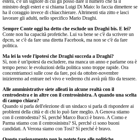
estera, c'è un signore di cui gli posso dare il numero che fa il
ministro degli esteri e si chiama Luigi Di Maio: lo faccia dimettere se
ha il coraggio invece di chiacchierare. Altrimenti stia zitto e lasci
lavorare gli adulti, nello specifico Mario Draghi.
Sempre Conte oggi ha detto che esclude un Draghi bis. E lei?
Conte non ha capacità profetiche. Lui va bene se c'è da scrivere un
dpcm, se c'è da fare una diretta Facebook, ma non se c'è da fare
politica.
Ma lei la vede l'ipotesi che Draghi succeda a Draghi?
Sì, non è un'ipotesi da escludere, ma manca un anno e parlarne ora è
tempo perso: le evoluzioni della politica sono troppe rapide. Ora
concentriamoci sulle cose da fare, poi da ottobre-novembre
inizieremo ad entrare nel vivo e vedremo chi avrà più filo da tessere.
Alle amministrative siete alleati in alcune realtà con il
centrodestra e in altre con il centrosinistra. A quando una scelta
di campo chiara?
Quando si parla dell'elezione di un sindaco si parla di rispondere ai
problemi della città e di chi lo può fare meglio. A Genova stiamo
con il centrodestra? Sì, perché Marco Bucci è bravo. A Como e
Parma stiamo con il centrosinistra? Sì, perché ci sono buoni
candidati. A Verona siamo con Tosi? Sì perché è bravo.
Questo ragionamento non lo potete fare alle politiche.