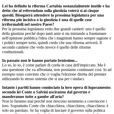
Lei ha definito la riforma Cartabia sostanzialmente inutile e ha
detto che al referendum sulla giustizia voterà sì ai cinque
quesiti. Bisognerà attendere la prossima legislatura per una
riforma più incisiva o la giustizia è una di quelle cose
irriformabili nel nostro Paese?
Per la prossima legislatura vedo due grandi cantieri: uno è quello
della giustizia perché dopo tanti anni si sta iniziando a frantumare
nell'opinione pubblica l'idea che i magistrati hanno sempre ragione e
i politici sempre torto, quindi credo che una riforma arriverà. Il
secondo cantiere che vedo invece è quello delle riforme
costituzionali.
In passato non le hanno portato benissimo...
Lo so, lo so, è come parlare di corda in casa dell'impiccato. Ma è
una questione che va affrontata, non possiamo continuare così. Io ad
esempio sono convinto che ci voglia l'elezione diretta del premier
utilizzando lo stesso sistema che si usa per i sindaci.
Intanto i partiti hanno cominciato la loro opera di logoramento:
secondo lei Conte o Salvini usciranno dal governo e
manderanno tutto a gambe all'aria?
Non lo faranno mai perché non riescono nemmeno a convincere i
loro. Soprattutto Conte che chiacchiera, chiacchiera, chiacchiera: è
solo un parolaio. Se ha voglia di lasciare il governo sulla politica