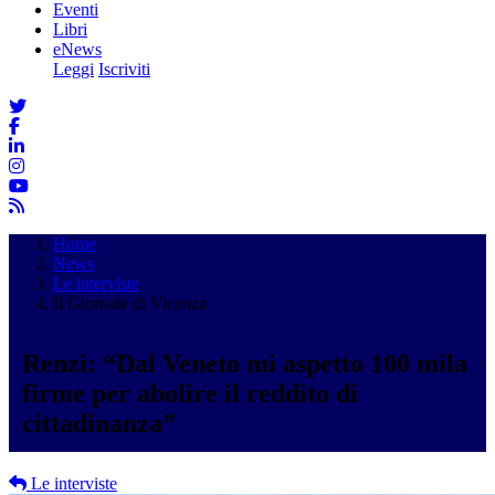
Eventi
Libri
eNews
Leggi
Iscriviti
Home
News
Le interviste
Il Giornale di Vicenza
Renzi: “Dal Veneto mi aspetto 100 mila
firme per abolire il reddito di
cittadinanza”
Le interviste