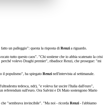
 fatto un palleggio": questa la risposta di
Renzi
a riguardo.
ocato tutto questo caos". "Chi sostiene che io abbia scatenato la crisi
tto, perché volevo Draghi premier", ribadisce Renzi, che prosegue: "mi
so il populismo", ha spiegato
Renzi
nell'intervista al settimanale.
tradestra tedesca, ndr), "e voleva far uscire l'Italia dall'euro",
va un referendum sull'euro. Ora Salvini e Di Maio sostengono Mario
", che "sembrava invincibile". "Ma noi - ricorda
Renzi
- l'abbiamo