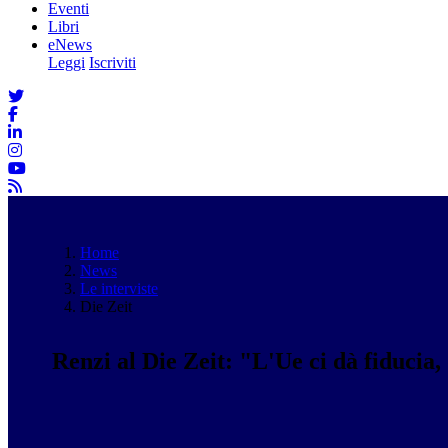
Eventi
Libri
eNews
Leggi
Iscriviti
Home
News
Le interviste
Die Zeit
Renzi al Die Zeit: "L'Ue ci dà fiducia,