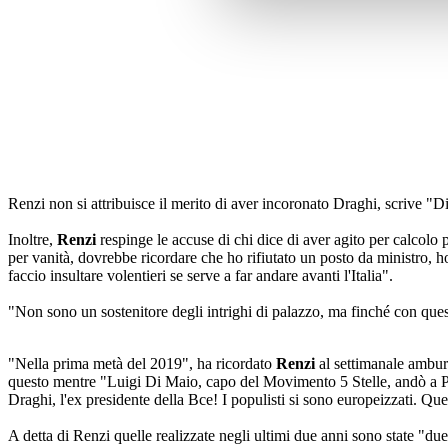
Renzi non si attribuisce il merito di aver incoronato Draghi, scrive "Die
Inoltre,
Renzi
respinge le accuse di chi dice di aver agito per calcolo 
per vanità, dovrebbe ricordare che ho rifiutato un posto da ministro, h
faccio insultare volentieri se serve a far andare avanti l'Italia".
"Non sono un sostenitore degli intrighi di palazzo, ma finché con ques
"Nella prima metà del 2019", ha ricordato
Renzi
al settimanale amburgh
questo mentre "Luigi Di Maio, capo del Movimento 5 Stelle, andò a Pari
Draghi, l'ex presidente della Bce! I populisti si sono europeizzati. Que
A detta di Renzi quelle realizzate negli ultimi due anni sono state "d