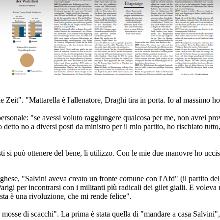
 Zeit". "Mattarella è l'allenatore, Draghi tira in porta. Io al massimo ho
personale: "se avessi voluto raggiungere qualcosa per me, non avrei prov
o detto no a diversi posti da ministro per il mio partito, ho rischiato tu
ti si può ottenere del bene, li utilizzo. Con le mie due manovre ho ucci
ese, "Salvini aveva creato un fronte comune con l'Afd" (il partito dell'ul
gi per incontrarsi con i militanti più radicali dei gilet gialli. E vole
sta è una rivoluzione, che mi rende felice".
ue mosse di scacchi". La prima è stata quella di "mandare a casa Salvini