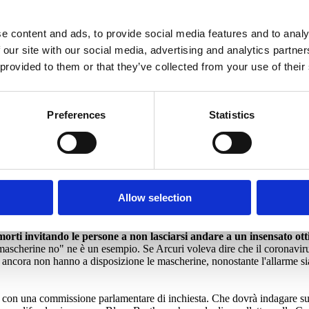
ta, ci muoviamo in un mare ignoto. Mi chiedo perché l'Italia abbia dieci 
una presunta immunità di gregge stia ora pagando prezzi altissimi. Ma ci s
e content and ads, to provide social media features and to analy
 our site with our social media, advertising and analytics partn
 due anni, o comunque finché non arriverà il vaccino. Proprio per quest
 provided to them or that they’ve collected from your use of their
ccorso calano, le terapie intensive non scoppiano più. Se fossimo vicini 
 lavoratore straniero, un asintomatico per far ripartire un focolaio. Per 
Preferences
Statistics
pretesa di delegare loro tutte le scelte. Come ha spiegato Roberto Burion
i possono riaprire le fabbriche, non di decidere quando. Burioni con una b
Allow selection
o imprevedibile. Non ci sono troppe cose che ancora non sappiamo?
mergenza sanitaria. Medici, infermieri e farmacisti sono stati straordinar
i morti invitando le persone a non lasciarsi andare a un insensato o
 mascherine no" ne è un esempio. Se Arcuri voleva dire che il coronavi
e ancora non hanno a disposizione le mascherine, nonostante l'allarme si
a con una commissione parlamentare di inchiesta. Che dovrà indagare sul