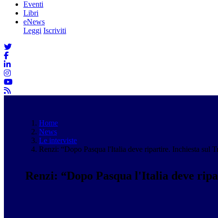
Eventi
Libri
eNews
Leggi
Iscriviti
Home
News
Le interviste
Renzi: “Dopo Pasqua l'Italia deve ripartire. Inchiesta sul 
Renzi: “Dopo Pasqua l'Italia deve ripa