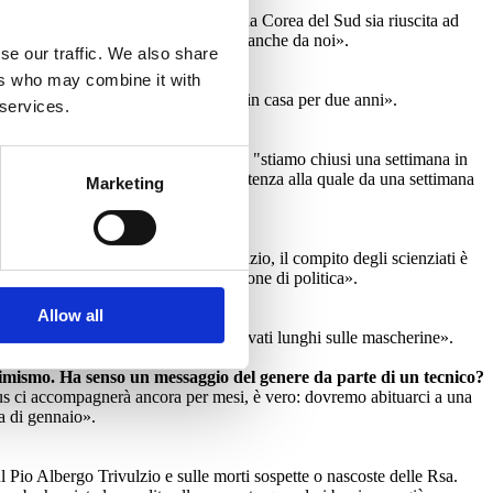
volte i morti della Germania. Perché la Corea del Sud sia riuscita ad
ono state sottovalutazioni ed errori, anche da noi».
se our traffic. We also share
ers who may combine it with
o non possiamo restare tutti chiusi in casa per due anni».
 services.
al contagio zero sarei il primo a dire "stiamo chiusi una settimana in
questo serve quella strategia di ripartenza alla quale da una settimana
Marketing
i alla ministra Azzolina da Fabio Fazio, il compito degli scienziati è
attuta ha dato alla ministra una lezione di politica».
Allow all
i. Tecnici e politici invece sono arrivati lunghi sulle mascherine».
ttimismo. Ha senso un messaggio del genere da parte di un tecnico?
rus ci accompagnerà ancora per mesi, è vero: dovremo abituarci a una
a di gennaio».
 Pio Albergo Trivulzio e sulle morti sospette o nascoste delle Rsa.