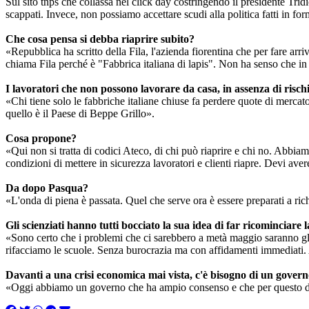
Sul sito tnps che collassa nel click day costringendo il presidente Tri
scappati. Invece, non possiamo accettare scudi alla politica fatti in 
Che cosa pensa si debba riaprire subito?
«Repubblica ha scritto della Fila, l'azienda fiorentina che per fare arr
chiama Fila perché è "Fabbrica italiana di lapis". Non ha senso che i
I lavoratori che non possono lavorare da casa, in assenza di risch
«Chi tiene solo le fabbriche italiane chiuse fa perdere quote di mercat
quello è il Paese di Beppe Grillo».
Cosa propone?
«Qui non si tratta di codici Ateco, di chi può riaprire e chi no. Abbiam
condizioni di mettere in sicurezza lavoratori e clienti riapre. Devi avere
Da dopo Pasqua?
«L'onda di piena è passata. Quel che serve ora è essere preparati a rich
Gli scienziati hanno tutti bocciato la sua idea di far ricominciare 
«Sono certo che i problemi che ci sarebbero a metà maggio saranno gl
rifacciamo le scuole. Senza burocrazia ma con affidamenti immediati. A
Davanti a una crisi economica mai vista, c'è bisogno di un gover
«Oggi abbiamo un governo che ha ampio consenso e che per questo dovreb