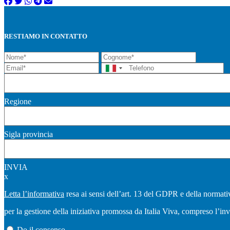
RESTIAMO IN CONTATTO
Regione
Sigla provincia
INVIA
x
Letta l’informativa
resa ai sensi dell’art. 13 del GDPR e della normativ
per la gestione della iniziativa promossa da Italia Viva, compreso l’in
Do il consenso