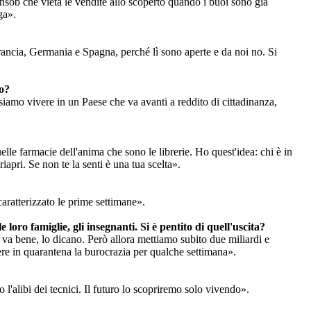
onsob che vieta le vendite allo scoperto quando i buoi sono già
ga».
n Francia, Germania e Spagna, perché lì sono aperte e da noi no. Si
no?
siamo vivere in un Paese che va avanti a reddito di cittadinanza,
elle farmacie dell'anima che sono le librerie. Ho quest'idea: chi è in
riapri. Se non te la senti è una tua scelta».
caratterizzato le prime settimane».
loro famiglie, gli insegnanti. Si è pentito di quell'uscita?
a bene, lo dicano. Però allora mettiamo subito due miliardi e
ere in quarantena la burocrazia per qualche settimana».
'alibi dei tecnici. Il futuro lo scopriremo solo vivendo».