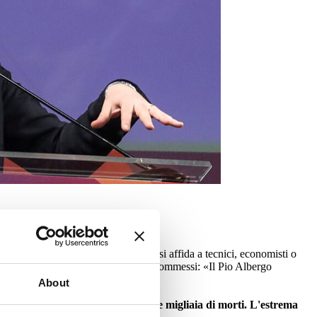
 più danni del virus». E ancora: «Ci si affida a tecnici, economisti o
nsabilità». Anche quelle sugli errori commessi: «Il Pio Albergo
About
a corsa e che gli vengano imputate migliaia di morti. L'estrema