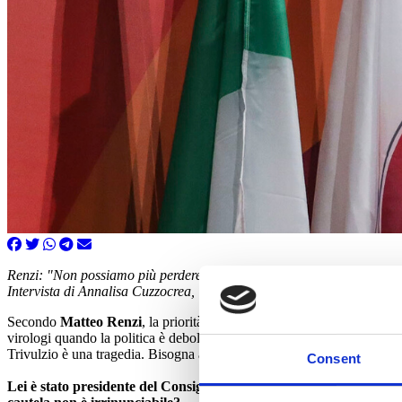
Renzi: "Non possiamo più perdere tempo".
Intervista di Annalisa Cuzzocrea, "la Repubblica", 8 aprile 2020.
Secondo
Matteo Renzi
, la priorità della politica, ora, deve essere ripa
virologi quando la politica è debole. Io voglio una politica forte, che
Trivulzio è una tragedia. Bisogna andare a fondo e capire che cosa è su
Consent
Lei è stato presidente del Consiglio, si metta nei panni di Conte