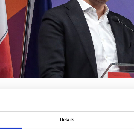
rtire. «Se non si riparte - dice il leader di
Italia Viva
- la recessione farà
 ascolta i medici ma poi decide. Non una politica che scappa dalle respo
ccesso lì e in altre Rsa».
Details
 che rischia — aprendo prima del tempo— che il virus riprenda la su