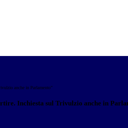
Trivulzio anche in Parlamento”
rtire. Inchiesta sul Trivulzio anche in Parl