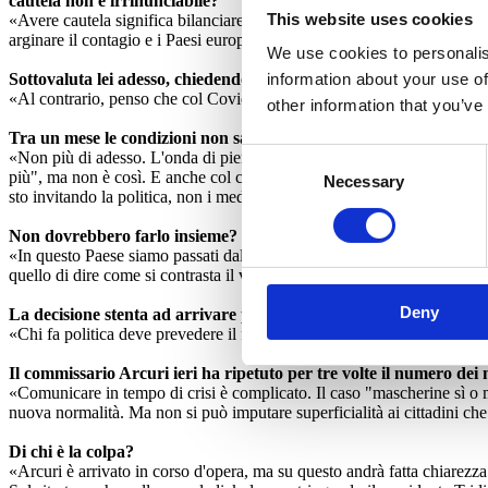
cautela non è irrinunciabile?
This website uses cookies
«Avere cautela significa bilanciare i rischi. Non c'è una verità assolu
arginare il contagio e i Paesi europei no. Perché chi si era basato su 
We use cookies to personalis
Sottovaluta lei adesso, chiedendo di riaprire?
information about your use of
«Al contrario, penso che col Covid-19 avremo a che fare per i prossimi
other information that you’ve
Tra un mese le condizioni non saranno più favorevoli?
Consent
«Non più di adesso. L'onda di piena è passata, gli accessi ai pronto so
più", ma non è così. E anche col contagio zero basterebbe un turista, un
Necessary
Selection
sto invitando la politica, non i medici».
Non dovrebbero farlo insieme?
«In questo Paese siamo passati dalle minacce di morte ai virologi alla 
quello di dire come si contrasta il virus, di spiegare a quali condizion
Deny
La decisione stenta ad arrivare perché il virus è risultato spess
«Chi fa politica deve prevedere il futuro. È questo che è mancato nell'e
Il commissario Arcuri ieri ha ripetuto per tre volte il numero de
«Comunicare in tempo di crisi è complicato. Il caso "mascherine sì o
nuova normalità. Ma non si può imputare superficialità ai cittadini ch
Di chi è la colpa?
«Arcuri è arrivato in corso d'opera, ma su questo andrà fatta chiarezz