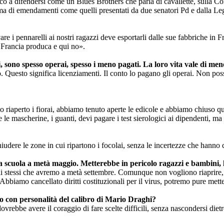
dico a difendersi come un Blues Brothers che parla di cavallette, sulla C
forma di emendamenti come quelli presentati da due senatori Pd e dalla Le
ivare i pennarelli ai nostri ragazzi deve esportarli dalle sue fabbriche i
n Francia produca e qui no».
i, sono spesso operai, spesso i meno pagati. La loro vita vale di me
o. Questo significa licenziamenti. Il conto lo pagano gli operai. Non pos
o riaperto i fiorai, abbiamo tenuto aperte le edicole e abbiamo chiuso qu
 le mascherine, i guanti, devi pagare i test sierologici ai dipendenti, ma 
iudere le zone in cui ripartono i focolai, senza le incertezze che hanno 
la scuola a metà maggio. Metterebbe in pericolo ragazzi e bambini, le 
i stessi che avremo a metà settembre. Comunque non vogliono riaprire, v
bbiamo cancellato diritti costituzionali per il virus, potremo pure mett
no con personalità del calibro di Mario Draghi?
be avere il coraggio di fare scelte difficili, senza nascondersi dietro l