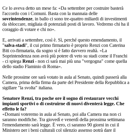
Ce lo aveva detto un mese fa: «Da settembre per costruire basterà
l'accordo con i Comuni. Basta con la mannaia delle
sovrintendenze
, in ballo ci sono tre-quattro miliardi di investimenti
da sbloccare, migliaia di potenziali posti di lavoro. Vedremo chi ha il
coraggio di votare e chi no».
E, arrivati a settembre, così è. Sì, perché questo emendamento, il
"
salva-stadi
", il cui primo firmatario è proprio Renzi con Caterina
Biti co-firmataria, da sogno si è fatto davvero realtà. «La
Soprintendenza non avrà più potere di veto su stadi come il Franchi
- ci spiega
Renzi
- non ci sarà mai più una "vergogna" come quella
dello stadio Flaminio di Roma».
Nelle prossime ore sarà votato in aula al Senato, quindi passerà alla
Camera, prima della firma da parte del Presidente della Repubblica a
sigillare "la svolta" italiana.
Senatore Renzi, tra poche ore il sogno di restaurare vecchi
impianti sportivi o di costruirne di nuovi diventerà legge. Che
effetto le fa?
«Domani voteremo in aula al Senato, poi alla Camera ma non ci
saranno modifiche. Tra giovedì e venerdì della prossima settimana
l'emendamento sarà legge. È vero, ci saranno 90 giorni in cui il
Ministero per i beni culturali col silenzio assenso potrà dare il