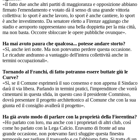
«Il fatto due anche altri partiti di maggioranza e opposizione abbiano
firmato l'emendamento e votato dà il senso di una grande vittoria
collettiva: lo sport è anche lavoro, lo sport è anche cantiere, lo sport
è anche investimento. Da senatore eletto a Firenze aggiungo che
stadio e aeroporto rappresentano una bella doppietta per la mia città,
ma non basta. Occorre sbloccare le opere pubbliche ovunque».
Ha mai avuto paura che qualcosa... potesse andare storto?
«Sì, anche ieri notte. Ma non potevamo perdere questa occasione.
Le ricadute andranno a vantaggio dell'intera collettività anche in
termini occupazionali».
Tornando al Franchi, di fatto potranno essere buttate giù le
Curve?
«Sì, se il Comune esprimerà il suo consenso e non appena il Sindaco
darà il via libera. Parlando in termini pratici, l'imprenditore che vorrà
cimentarsi in questa sfida, in questo caso il presidente Commisso,
dovrà presentare il progetto architettonico al Comune che con la sua
giunta ed il consiglio avallerà il progetto».
Ha già avuto modo di parlare con la proprietà della Fiorentina?
«Ho parlato con loro, ma anche con i proprietari di altri club, così
come ho parlato con la Lega Calcio. Eravamo di fronte ad una
grande occasione, non potevamo farci sfuggire questa finestra
temporale per tagliare il traguardo e ce l'abbiamo fatta. Si tratta di un