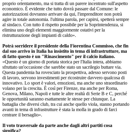
proprio orientamento, ma si tratta di un parere incentrato sull'aspetto
economico. È evidente che tutto dovrà passare dal Comune: le
autorizzazioni dovranno arrivare da qui, l'imprenditore non potrà
agire in totale autonomia. l'ultima parola, per capirsi, spetterà sempre
al sindaco. Con tutto il rispetto possibile per la Soprintendenza, si
elimina uno degli elementi maggiormente ostativi per la
ristrutturazione degli impianti di caldo».
Potrà sorridere il presidente della Fiorentina Commisso, che fin
dal suo arrivo in Italia ha insistito in tema di infrastrutture, ma
di fatto questo è un "Rinascimento" per il calcio italiano.
«Questo è un giorno di portata storica per l'Italia intera, abbiamo
sfruttato un'occasione che sarebbe stato un sacrilegio buttare via.
Questa pandemia ha rovesciato la prospettiva, adesso servono posti
di lavoro, servono investimenti per ricostruire davvero qualcosa di
innovativo. Lo sport è valori, emozioni, ma anche uno straordinario
volano per la crescita. È così per Firenze, ma anche per Roma,
Genova, Milano, Napoli e tutte le altre realtà di Serie B e C, perché
le opportunità saranno esattamente le stesse per chiunque. La
battaglia che diversi club, tra cui anche quello viola, stanno portando
avanti in tema di infrastrutture è stata la molla in grado di farci
centrare il bersaglio».
Il voto trasversale da parte anche dagli altri partiti cosa
significa?