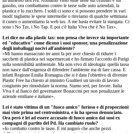
all'aumento dell'Iva. Abbiamo vinto sulle tasse sui cellulari e sul
gasolio, ora combattiamo contro le tasse sulle auto aziendali, la
plastica e lo zucchero. I soldi ci sono e si possono prendere in vari
modi: tagliamo le spese intermedie o rinviamo di qualche settimana
il cuneo o aumentiamo la web tax. A me basta evitare la stangata. Ci
sono i No Tav, i No Tap. E poi c'è Italia Viva che è No Tax».
Lei dice no alla plastic tax: non pensa che invece sia importante
ed "educativo" come dicono i suoi sponsor, una penalizzazione
degli imballaggi nocivi all'ambiente?
«Mi hanno massacrato tre anni fa per aver chiesto di ridurre i
sacchetti di plastica nei supermercati e ho firmato l'accordo di Parigi
sulla sostenibilità ambientale. Ma non vivo di ideologia: quella tassa
non nasce dall'esigenza di difendere l'ambiente ma di fare cassa. E
infatti Regione Emilia Romagna che si è data l'obiettivo di divenire
Plastic Free ha chiesto al ministro Gualtieri un tavolo di lavoro
congiunto per rimodulare la norma. Siamo seri, per favore. Italia
Viva è al fianco del governatore Bonaccini per non penalizzare le
aziende emiliane e italiane».
Lei è stato vittima di un "fuoco amico" furioso e di proporzioni
mai viste prima nel centrosinistra, e lo ha spesso denunciato.
Ora però è lei ad essere accusato di fuoco amico dai suoi ex
compagni di partito del Pd. Ha cambiato ruolo?
«Io combatto contro le tasse. E mi auguro che anche pezzi