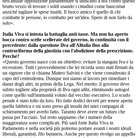
dell'attuale opposizione parlamentare si uniscano a noi contro questo
brutto vezzo di trovare i soldi usando i cittadini come bancomat
anziché tagliare le spese inutili. Il fuoco amico è quello di chi
combatte le persone, io combatto per un'idea. Spero di non farlo da
solo».
Italia Viva si intesta la battaglia anti-tasse. Ma non ha aperto
bocca contro scelte scellerate del governo, in continuità con il
precedente: dalla questione Ilva all'Alitalia fino alla
controriforma della giustizia con l'abolizione della prescrizione.
Perché?
«Questo governo nasce con un obiettivo: evitare la stangata Iva e la
recessione. Tutti i provvedimenti che lei ricorda sono stati firmati da
un signore che si chiama Matteo Salvini e che viene considerato il
capo del centrodestra. Dunque noi siamo al lavoro per rimediare i
danni degli altri, in primis della Lega. Nel merito: il governo deve
subito togliere alla proprietà di Ilva ogni alibi, eliminando autogol
come quello sull'immunità voluto dal vecchio esecutivo. Lo scudo
penale è stato tolto da loro. Ho fatto dodici decreti per tenere aperta
quella fabbrica e mi sono preso gli insulti dei miei compagni di
schieramento per averlo fatto. Taranto deve avere un futuro che
passa per l'acciaio. Sul resto sappiamo che i numeri della
maggioranza sono complicati. Più sarà forte Italia Viva in
Parlamento e nella società più potremo portare avanti i nostri ideali
liberali, garantisti, filo business. Anche per questo rivolgo un appello