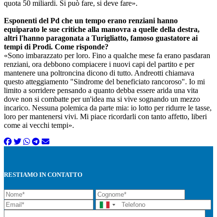
quota 50 miliardi. Si può fare, si deve fare».
Esponenti del Pd che un tempo erano renziani hanno
equiparato le sue critiche alla manovra a quelle della destra,
altri l'hanno paragonata a Turigliatto, famoso guastatore ai
tempi di Prodi. Come risponde?
«Sono imbarazzato per loro. Fino a qualche mese fa erano pasdaran
renziani, ora debbono compiacere i nuovi capi del partito e per
mantenere una poltroncina dicono di tutto. Andreotti chiamava
questo atteggiamento "Sindrome del beneficiato rancoroso". Io mi
limito a sorridere pensando a quanto debba essere arida una vita
dove non si combatte per un'idea ma si vive sognando un mezzo
incarico. Nessuna polemica da parte mia: io lotto per ridurre le tasse,
loro per mantenersi vivi. Mi piace ricordarli con tanto affetto, liberi
come ai vecchi tempi».
RESTIAMO IN CONTATTO