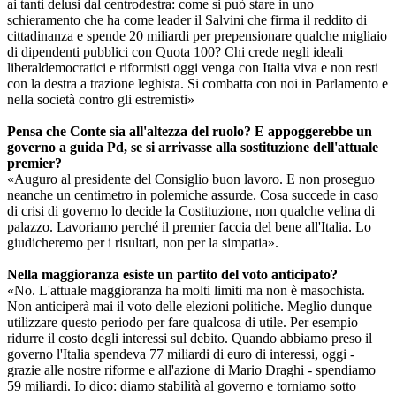
ai tanti delusi dal centrodestra: come si può stare in uno
schieramento che ha come leader il Salvini che firma il reddito di
cittadinanza e spende 20 miliardi per prepensionare qualche migliaio
di dipendenti pubblici con Quota 100? Chi crede negli ideali
liberaldemocratici e riformisti oggi venga con Italia viva e non resti
con la destra a trazione leghista. Si combatta con noi in Parlamento e
nella società contro gli estremisti»
Pensa che Conte sia all'altezza del ruolo? E appoggerebbe un
governo a guida Pd, se si arrivasse alla sostituzione dell'attuale
premier?
«Auguro al presidente del Consiglio buon lavoro. E non proseguo
neanche un centimetro in polemiche assurde. Cosa succede in caso
di crisi di governo lo decide la Costituzione, non qualche velina di
palazzo. Lavoriamo perché il premier faccia del bene all'Italia. Lo
giudicheremo per i risultati, non per la simpatia».
Nella maggioranza esiste un partito del voto anticipato?
«No. L'attuale maggioranza ha molti limiti ma non è masochista.
Non anticiperà mai il voto delle elezioni politiche. Meglio dunque
utilizzare questo periodo per fare qualcosa di utile. Per esempio
ridurre il costo degli interessi sul debito. Quando abbiamo preso il
governo l'Italia spendeva 77 miliardi di euro di interessi, oggi -
grazie alle nostre riforme e all'azione di Mario Draghi - spendiamo
59 miliardi. Io dico: diamo stabilità al governo e torniamo sotto