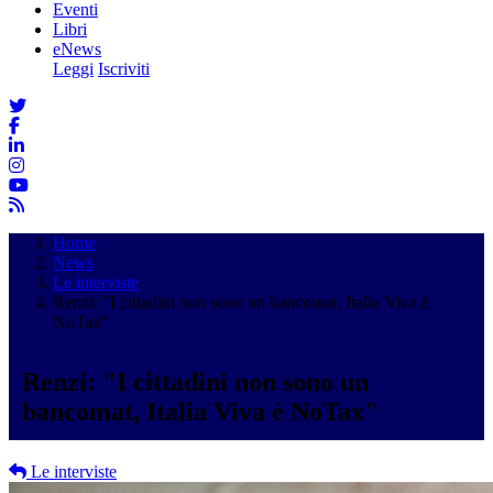
Eventi
Libri
eNews
Leggi
Iscriviti
Home
News
Le interviste
Renzi: "I cittadini non sono un bancomat, Italia Viva è
NoTax"
Renzi: "I cittadini non sono un
bancomat, Italia Viva è NoTax"
Le interviste