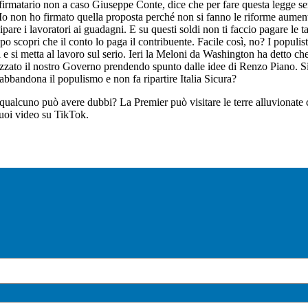
irmatario non a caso Giuseppe Conte, dice che per fare questa legge se
 Io non ho firmato quella proposta perché non si fanno le riforme aume
tecipare i lavoratori ai guadagni. E su questi soldi non ti faccio pagare l
o scopri che il conto lo paga il contribuente. Facile così, no? I populis
 e si metta al lavoro sul serio. Ieri la Meloni da Washington ha detto c
zzato il nostro Governo prendendo spunto dalle idee di Renzo Piano. Si c
bbandona il populismo e non fa ripartire Italia Sicura?
alcuno può avere dubbi? La Premier può visitare le terre alluvionate co
suoi video su TikTok.