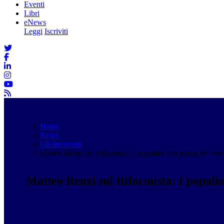
Eventi
Libri
eNews
Leggi
Iscriviti
Home
News
Gli interventi
Matteo Renzi sul Riformista: I populisti alla prova dei fatti
Matteo Renzi sul Riformista: I populist