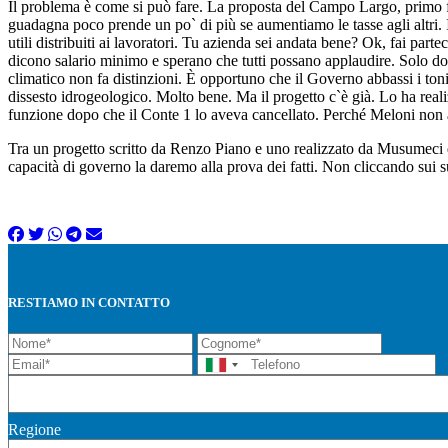
Il problema è come si può fare. La proposta del Campo Largo, primo f
guadagna poco prende un po` di più se aumentiamo le tasse agli altri.
utili distribuiti ai lavoratori. Tu azienda sei andata bene? Ok, fai par
dicono salario minimo e sperano che tutti possano applaudire. Solo dop
climatico non fa distinzioni. È opportuno che il Governo abbassi i toni
dissesto idrogeologico. Molto bene. Ma il progetto c`è già. Lo ha reali
funzione dopo che il Conte 1 lo aveva cancellato. Perché Meloni non a
Tra un progetto scritto da Renzo Piano e uno realizzato da Musumeci qu
capacità di governo la daremo alla prova dei fatti. Non cliccando sui 
RESTIAMO IN CONTATTO
Regione