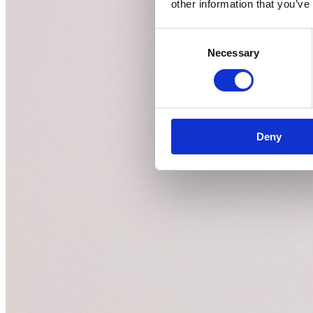
other information that you’ve
Consent
Necessary
Selection
Deny