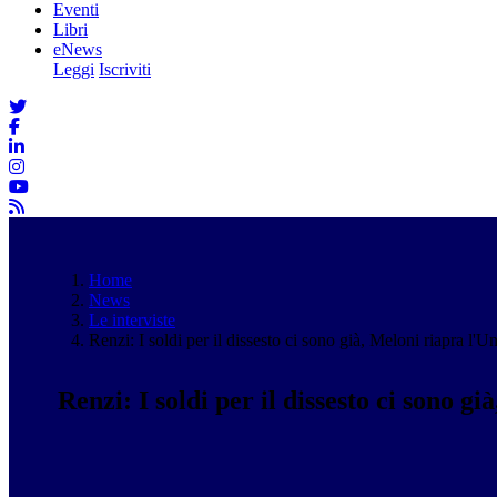
Eventi
Libri
eNews
Leggi
Iscriviti
Home
News
Le interviste
Renzi: I soldi per il dissesto ci sono già, Meloni riapra l'U
Renzi: I soldi per il dissesto ci sono g