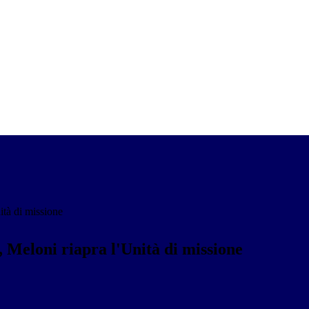
nità di missione
ià, Meloni riapra l'Unità di missione