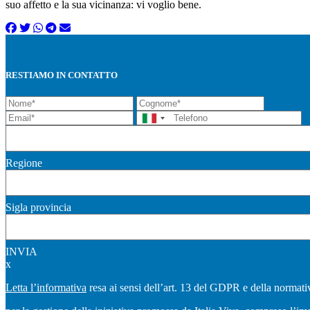
suo affetto e la sua vicinanza: vi voglio bene.
RESTIAMO IN CONTATTO
Regione
Sigla provincia
INVIA
x
Letta l’informativa
resa ai sensi dell’art. 13 del GDPR e della normativ