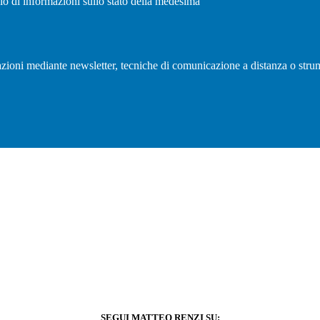
vio di informazioni sullo stato della medesima
olazioni mediante newsletter, tecniche di comunicazione a distanza o strum
SEGUI MATTEO RENZI SU: