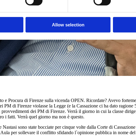
Allow selection
nato e Procura di Firenze sulla vicenda OPEN. Ricordate? Avevo fortemen
dei PM di Firenze violasse la Legge (e la Cassazione ci ha dato ragione 
i provvedimenti dei PM di Firenze. Verrà il giorno in cui la classe dirig
ro i fatti. Verrà quel giorno ma non è questo.
e Nastasi sono state bocciate per cinque volte dalla Corte di Cassazione 
ula per sollevare il conflitto sfidando l`opinione pubblica in nome del d