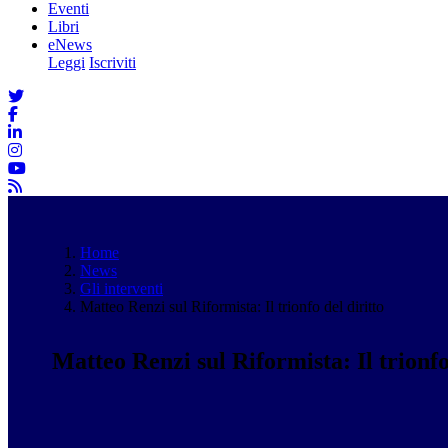
Eventi
Libri
eNews
Leggi
Iscriviti
Home
News
Gli interventi
Matteo Renzi sul Riformista: Il trionfo del diritto
Matteo Renzi sul Riformista: Il trionfo