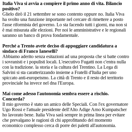
Italia Viva si avvia a compiere il primo anno di vita. Bilancio
positivo?
Glielo dirò il 21 settembre se sono contento oppure no. Italia Viva
ha svolto una funzione importante nel cercare di rimettere a posto
l'asse riformista del governo. Lo sta facendo tutti i giorni, ma non si
è mai misurata alle elezioni. Per noi le amministrative e le regionali
saranno un banco di prova fondamentale.
Perché a Trento avete deciso di appoggiare candidatura a
sindaco di Franco Ianeselli?
Abbiamo aderito senza esitazioni ad una proposta che si batte contro
i sovranisti e i populisti locali. L'esecutivo Fugatti non c'entra nulla
con la tradizione. la storia e la cultura del Trentino. La Lega di
Salvini si sta caratterizzando insieme a Fratelli d'Italia per uno
spiccato anti-europeismo. La città di Trento e il resto del territorio
provinciale ha invece nel dna l'Europa.
Mai come adesso l'autonomia sembra essere a rischio.
Concorda?
Il mio governo è stato un amico delle Speciali. Con l'ex governatore
Ugo Rossi e l'attuale presidente dell'Alto Adige Arno Kumpatscher
ho lavorato bene. Italia Viva sarà sempre in prima linea per evitare
che prevalgano le ragioni di chi approfittando del momento
economico complesso cerca di porre dei paletti all'autonomia.