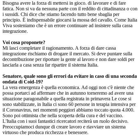
Bisogna avere la forza di mettersi in gioco. di lavorare e di fare
fatica. Non si va da nessuna parte con il reddito di cittadinanza o con
i sussidi. Chi dice che stiamo facendo tutto bene sbaglia per
principio. È indispensabile giocarsi la mossa del cavallo. Come Italia
Viva sosteniamo che è un errore continuare ad insistere sulla cassa
integrazione.
Voi cosa proponete?
Mi lasci completare il ragionamento. A forza di dare cassa
integrazione rischiamo di drogare il mercato. Si deve puntare sulla
decontribuzione per riportare la gente al lavoro e non dare soldi per
lasciarla a casa senza far ripartire il sistema Italia.
Senatore, quale sono gli errori da evitare in caso di una seconda
ondata di Coid-19?
La vera emergenza è quella economica. Ad oggi non c'è niente che
possa portarci ad affermare che in autunno torneremo ad avere una
situazione paragonabile a quella registrata in primavera Le cose si
sono stabilizzate, in Italia ci sono 60 persone in terapia intensiva per
il Coronavirus, nei momenti peggiori abbiamo toccato quota 4.000.
Sono poi ottimista che nella scoperta della cura e del vaccino.
L'Italia con i suoi fantastici ricercatori reciterà un ruolo decisivo.
Preoccupiamoci dunque di creare lavoro e riavviare un sistema
virtuoso che produca ricchezza e benessere.