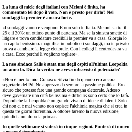
La luna di miele degli italiani con Meloni è finita, ha
commentato lei dopo il voto. Non è presto per dirlo?
Nei
sondaggi la premier è ancora forte.
«I sondaggi vanno e vengono. E non solo in Italia. Meloni sta tra il
25 e il 30%: un ottimo punto di partenza. Ma se la sinistra smette di
litigare e trova candidature credibili la premier va a casa. Giorgia lo
ha capito benissimo: magnifica in pubblico i sondaggi, ma in privato
prova a cambiare la legge elettorale. Con i collegi il centrodestra va
a casa. Ecco perché li vogliono togliere».
La neo sindaca Salis è stata una degli ospiti all'ultima Leopolda
un anno fa. Dica la verità: ne aveva intravisto il potenziale?
«Non è merito mio. Conosco Silvia fin da quando ero ancora
segretario del Pd. Ne apprezzo da sempre la passione politica. Ero
sicuro che potesse fare una grande campagna elettorale. Adesso
deve governare una città bellissima e difficile: sono certo che lo farà.
Dopodiché la Leopolda è un grande vivaio di idee e di talenti. Solo
chi non ci è mai venuto non capisce l'alchimia magica che si crea in
questa tre giorni fiorentina. A ottobre faremo la nuova edizione,
quindici anni dopo la prima».
In quelle settimane si voterà in cinque regioni. Punterà di nuovo
a essere determinante...