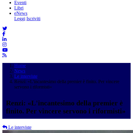
Eventi
Libri
eNews
Leggi
Iscriviti
Home
News
Le interviste
Renzi: «L'incantesimo della premier è finito. Per vincere
servono i riformisti»
Renzi: «L'incantesimo della premier è
finito. Per vincere servono i riformisti»
Le interviste