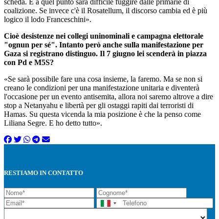
scheda. E a quel punto sarà difficile fuggire dalle primarie di
coalizione. Se invece c'è il Rosatellum, il discorso cambia ed è più
logico il lodo Franceschini».
Cioè desistenze nei collegi uninominali e campagna elettorale
"ognun per sé". Intanto però anche sulla manifestazione per
Gaza si registrano distinguo. Il 7 giugno lei scenderà in piazza
con Pd e M5S?
«Se sarà possibile fare una cosa insieme, la faremo. Ma se non si
creano le condizioni per una manifestazione unitaria e diventerà
l'occasione per un evento antisemita, allora noi saremo altrove a dire
stop a Netanyahu e libertà per gli ostaggi rapiti dai terroristi di
Hamas. Su questa vicenda la mia posizione è che la penso come
Liliana Segre. E ho detto tutto».
RESTIAMO IN CONTATTO