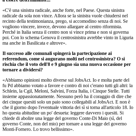
«C'è una sinistra radicale, anche forte, nel Paese. Questa sinistra
radicale da sola non vince. Allora se la sinistra vuole chiudersi nel
recinto della testimonianza, prego, si accomodino senza di noi. Se
vogliono vincere, invece, devono allargare al centro riformista.
Perché in Italia senza il centro non si vince prima e non si governa
poi. Con lo schema Genova il centrosinistra avrebbe vinto in Liguria
ma anche in Basilicata e altrove».
Il successo alle comunali spingerà la partecipazione ai
referendum, come si augurano molti nel centrosinistra? O si
rischia che il voto dell'8 e 9 giugno sia una nuova occasione per
tornare a dividersi?
«Abbiamo opinioni molto diverse sul JobsAct. Io e molta parte del
fu Pd abbiamo votato a favore e contro di noi c'erano tutti gli altri: la
Schlein, la Cgil, Meloni, Salvini, Forza Italia, i Cinque Stelle. Tutti
insieme appassionatamente. Nessuno però ha il coraggio di dire che
dei cinque quesiti solo un paio sono collegabili al JobsAct. E non è
che il giorno dopo l'eventuale vittoria dei sì si torna all'articolo 18. Io
ho questa abitudine un po' desueta: leggere davvero i quesiti. Si
chiede di abolire una legge del governo Conte-Di Maio (sì, del
governo Conte, non del mio) per tornare a una legge del governo
Monti-Fornero. Lo trovo bellissimo».