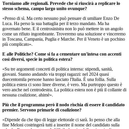
Torniamo alle regionali. Prevede che si riuscirà a replicare lo
stesso schema, campo largo unito ovunque?
«Penso di sì. Ma certo nessuno può pensare di umiliare Enzo De
Luca. Ha perso la sua battaglia per il terzo mandato. Ma ha
governato bene. E il centrosinistra non lo può mettere in un angolo
come un rifiuto ingombrante. Troveremo una soluzione e vinceremo
in Toscana, Campania, Puglia e Marche. Per il Veneto è un pochino
più complicato».
E alle Politiche? Come si fa a cementare un'intesa con accenti
così diversi, specie in politica estera?
«Su tre argomenti concreti di politica interna: stipendi, sanità,
giovani. Stanno andando via troppi ragazzi: nel 2024 quasi
duecentomila persone hanno lasciato l'Italia. È una follia. Sulla
politica estera ci sono linee diverse, è vero. Ma purtroppo questo è
vero anche nel centrodestra. La politica estera non è più il collante di
nessuna coalizione, ahimè».
Più che il programma però il nodo rischia di essere il candidato
premier. Servono primarie di coalizione?
«Dipende da che tipo di legge elettorale ci sarà. Io penso che alla
fine Meloni costringerà tutti a inserire il nome del candidato sulla