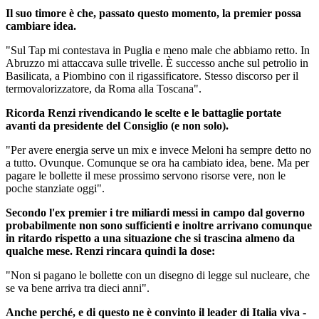
Il suo timore è che, passato questo momento, la premier possa
cambiare idea.
"Sul Tap mi contestava in Puglia e meno male che abbiamo retto. In
Abruzzo mi attaccava sulle trivelle. È successo anche sul petrolio in
Basilicata, a Piombino con il rigassificatore. Stesso discorso per il
termovalorizzatore, da Roma alla Toscana".
Ricorda Renzi rivendicando le scelte e le battaglie portate
avanti da presidente del Consiglio (e non solo).
"Per avere energia serve un mix e invece Meloni ha sempre detto no
a tutto. Ovunque. Comunque se ora ha cambiato idea, bene. Ma per
pagare le bollette il mese prossimo servono risorse vere, non le
poche stanziate oggi".
Secondo l'ex premier i tre miliardi messi in campo dal governo
probabilmente non sono sufficienti e inoltre arrivano comunque
in ritardo rispetto a una situazione che si trascina almeno da
qualche mese. Renzi rincara quindi la dose:
"Non si pagano le bollette con un disegno di legge sul nucleare, che
se va bene arriva tra dieci anni".
Anche perché, e di questo ne è convinto il leader di Italia viva -