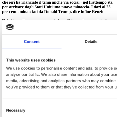
che ieri ha rilanciato il tema anche via social - nel frattempo sta
per arrivare dagli Stati Uniti una nuova minaccia. I dazi al 25
per cento minacciati da Donald Trump, dice infine Renzi:
"Rischiano di essere una mazzata incredibile per l'economia italiana.
Il sovranismo ci uccide".
In questo senso la risposta può essere una sola:
Consent
Details
"Lavorare insieme all'Europa, altrimenti l'Italia è spacciata".
This website uses cookies
We use cookies to personalise content and ads, to provide s
RESTIAMO IN CONTATTO
analyse our traffic. We also share information about your use 
media, advertising and analytics partners who may combine it
you’ve provided to them or that they’ve collected from your us
Regione
Consent
Necessary
Selection