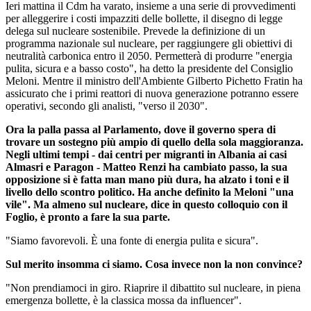
Ieri mattina il Cdm ha varato, insieme a una serie di provvedimenti
per alleggerire i costi impazziti delle bollette, il disegno di legge
delega sul nucleare sostenibile. Prevede la definizione di un
programma nazionale sul nucleare, per raggiungere gli obiettivi di
neutralità carbonica entro il 2050. Permetterà di produrre "energia
pulita, sicura e a basso costo", ha detto la presidente del Consiglio
Meloni. Mentre il ministro dell'Ambiente Gilberto Pichetto Fratin ha
assicurato che i primi reattori di nuova generazione potranno essere
operativi, secondo gli analisti, "verso il 2030".
Ora la palla passa al Parlamento, dove il governo spera di
trovare un sostegno più ampio di quello della sola maggioranza.
Negli ultimi tempi - dai centri per migranti in Albania ai casi
Almasri e Paragon - Matteo Renzi ha cambiato passo, la sua
opposizione si è fatta man mano più dura, ha alzato i toni e il
livello dello scontro politico. Ha anche definito la Meloni "una
vile".
Ma almeno sul nucleare, dice in questo colloquio con il
Foglio, è pronto a fare la sua parte.
"Siamo favorevoli. È una fonte di energia pulita e sicura".
Sul merito insomma ci siamo. Cosa invece non la non convince?
"Non prendiamoci in giro. Riaprire il dibattito sul nucleare, in piena
emergenza bollette, è la classica mossa da influencer".