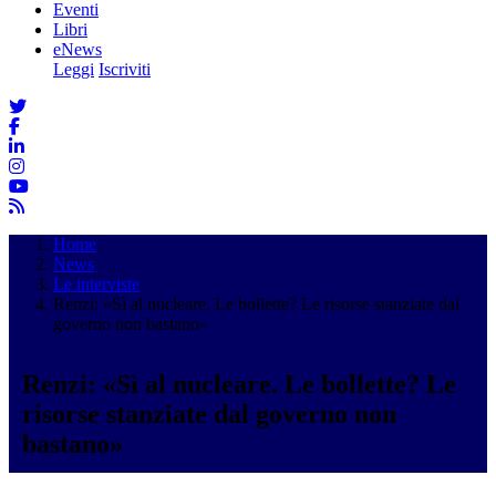
Eventi
Libri
eNews
Leggi
Iscriviti
Home
News
Le interviste
Renzi: «Sì al nucleare. Le bollette? Le risorse stanziate dal
governo non bastano»
Renzi: «Sì al nucleare. Le bollette? Le
risorse stanziate dal governo non
bastano»