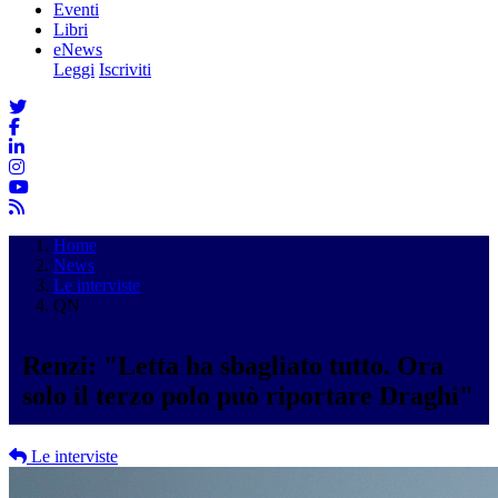
Eventi
Libri
eNews
Leggi
Iscriviti
Home
News
Le interviste
QN
Renzi: "Letta ha sbagliato tutto. Ora
solo il terzo polo può riportare Draghi"
Le interviste