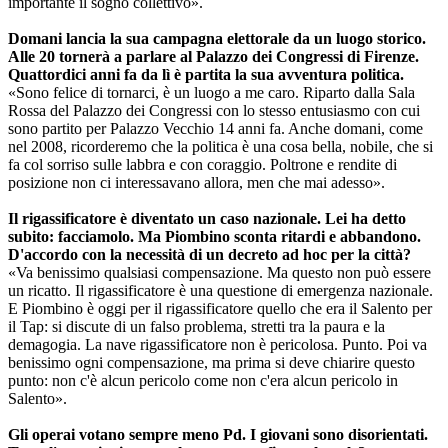
importante il sogno collettivo».
Domani lancia la sua campagna elettorale da un luogo storico.
Alle 20 tornerà a parlare al Palazzo dei Congressi di Firenze.
Quattordici anni fa da lì è partita la sua avventura politica.
«Sono felice di tornarci, è un luogo a me caro. Riparto dalla Sala
Rossa del Palazzo dei Congressi con lo stesso entusiasmo con cui
sono partito per Palazzo Vecchio 14 anni fa. Anche domani, come
nel 2008, ricorderemo che la politica è una cosa bella, nobile, che si
fa col sorriso sulle labbra e con coraggio. Poltrone e rendite di
posizione non ci interessavano allora, men che mai adesso».
Il rigassificatore è diventato un caso nazionale. Lei ha detto
subito: facciamolo. Ma Piombino sconta ritardi e abbandono.
D'accordo con la necessità di un decreto ad hoc per la città?
«Va benissimo qualsiasi compensazione. Ma questo non può essere
un ricatto. Il rigassificatore è una questione di emergenza nazionale.
E Piombino è oggi per il rigassificatore quello che era il Salento per
il Tap: si discute di un falso problema, stretti tra la paura e la
demagogia. La nave rigassificatore non è pericolosa. Punto. Poi va
benissimo ogni compensazione, ma prima si deve chiarire questo
punto: non c'è alcun pericolo come non c'era alcun pericolo in
Salento».
Gli operai votano sempre meno Pd. I giovani sono disorientati.