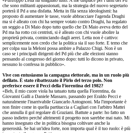
«Purtroppo Letta ha sbagliato tutto. A me dispiace per i tanti del Pd
che sono militanti appassionati, ma la strategia del nuovo segretario
porterà il Pd a una disfatta. Metta in fila senza ideologismi: ha
proposto di aumentare le tasse, vuole abbracciare l'agenda Draghi
ma si è alleato con chi ha sempre votato contro Draghi, ha regalato
un seggio a Di Maio dopo tutto quello che Di Maio aveva detto del
Pd ma ha rotto coi centristi, si è alleato con chi vuole abolire la
proprietà privata, cominciando dagli aerei. Letta non è cattivo:
semplicemente non credo che la politica sia il suo forte. E temo che
per colpa sua la Meloni possa ambire a Palazzo Chigi. Non è un
caso se i principali dirigenti del Pd più che alle elezioni stanno
pensando al congresso del giorno dopo: tutti lo dicono in privato,
nessuno lo confessa in pubblico».
Vive con entusiasmo la campagna elettorale, ma in un ruolo più
defilato. È stato ribattezzato il Pirlo del terzo polo. Non
preferisce essere il Pecci della Fiorentina del 1982?
«Beh, il mio cuore viola ha tatuato tutta quella Fiorentina, da
Giovanni Galli a Daniele Massaro, passando per Eraldo Pecci e
naturalmente l'inarrivabile Giancarlo Antognoni. Ma l'importante è
non finire come in quella partitaccia a Cagliari con l'arbitro Mattei
che annulla il gol regolare di Graziani. Battute a parte: ho fatto un
passo indietro perché altrimenti il progetto non sarebbe mai nato. Mi
hanno insegnato che in politica bisogna coltivare anche la
generosità. Se hai un'idea forte, non importa qual è il tuo ruolo: è più