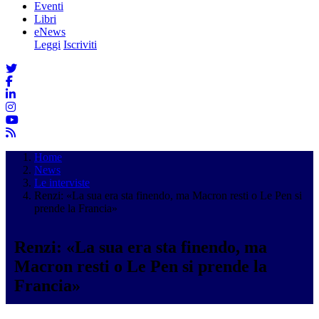
Eventi
Libri
eNews
Leggi
Iscriviti
Home
News
Le interviste
Renzi: «La sua era sta finendo, ma Macron resti o Le Pen si
prende la Francia»
Renzi: «La sua era sta finendo, ma
Macron resti o Le Pen si prende la
Francia»