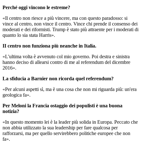
Perché oggi vincono le estreme?
«Il centro non riesce a più vincere, ma con questo paradosso: si
vince al centro, non vince il centro. Vince chi prende il consenso dei
moderati e dei riformisti. Trump è stato più attraente per i moderati di
quanto lo sia stata Harris».
II centro non funziona più neanche in Italia.
«L'ultima volta è avvenuto col mio governo. Poi destra e sinistra
hanno deciso di allearsi contro di me al referendum del dicembre
2016».
La sfiducia a Barnier non ricorda quel referendum?
«Per alcuni aspetti sì, ma è una cosa che non mi riguarda più: un'era
geologica fa».
Per Meloni la Francia ostaggio dei populisti è una buona
notizia?
«In questo momento lei è la leader più solida in Europa. Peccato che
non abbia utilizzato la sua leadership per fare qualcosa per
rafforzarsi, ma per quello servirebbero politiche europee che non
fa».