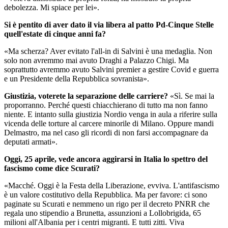
debolezza. Mi spiace per lei».
Si è pentito di aver dato il via libera al patto Pd-Cinque Stelle
quell'estate di cinque anni fa?
«Ma scherza? Aver evitato l'all-in di Salvini è una medaglia. Non
solo non avremmo mai avuto Draghi a Palazzo Chigi. Ma
soprattutto avremmo avuto Salvini premier a gestire Covid e guerra
e un Presidente della Repubblica sovranista».
Giustizia, voterete la separazione delle carriere?
«Sì. Se mai la
proporranno. Perché questi chiacchierano di tutto ma non fanno
niente. E intanto sulla giustizia Nordio venga in aula a riferire sulla
vicenda delle torture al carcere minorile di Milano. Oppure mandi
Delmastro, ma nel caso gli ricordi di non farsi accompagnare da
deputati armati».
Oggi, 25 aprile, vede ancora aggirarsi in Italia lo spettro del
fascismo come dice Scurati?
«Macché. Oggi è la Festa della Liberazione, evviva. L'antifascismo
è un valore costitutivo della Repubblica. Ma per favore: ci sono
paginate su Scurati e nemmeno un rigo per il decreto PNRR che
regala uno stipendio a Brunetta, assunzioni a Lollobrigida, 65
milioni all'Albania per i centri migranti. E tutti zitti. Viva