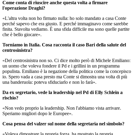
Come conta di riuscire anche questa volta a firmare
l'operazione Draghi?
«L'altra volta non ho firmato nulla: ho solo mandato a casa Conte
perché sapevo che era giusto. E perché immaginavo come sarebbe
finita. Stavolta vediamo. È una sfida difficile ma sono quelle partite
che è bello giocare».
Torniamo in Italia. Cosa racconta il caso Bari della salute del
centrosinistra?
«Del centrosinistra non so. Ci dice molto però di Michele Emiliano:
un uomo che voleva fondere il Pd e i grillini in un programma
populista. Emiliano è la negazione della politica come la concepisco
io. Spero vada a casa presto ma Conte si dimostra una volta di più
una banderuola: poteva sfiduciarlo e non lo farà».
Da ex segretario, vede la leadership nel Pd di Elly Schlein a
rischio?
«Non vedo proprio la leadership. Non l'abbiamo vista arrivare.
Speriamo migliori dopo le Europee».
Cosa pensa del valzer sul nome della segretaria nel simbolo?
«Voleva dimostrare la propria forza, ha mostrato la propria